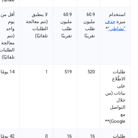
ستخدام
60.9
60.9
لا ينطبق
أقل من
يزة
حذف
مليون
مليون
(تتم معالجة
يوم
نشاطي"
*
طلب
طلب
الطلبات
واحد
تقريبًا
تقريبًا
تلقائيًا)
(تتم
معالجة
الطلبات
تلقائيًا)
لبات
520
519
1
14 يومًا
لاطّلاع
لى
يانات (من
لال
لتواصل
ع
Google)*
لبات
16
16
0
42 يومًا