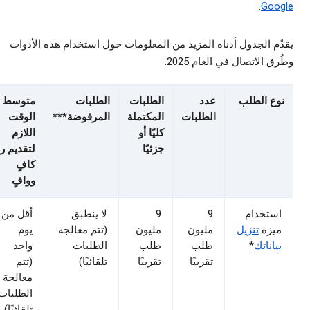
.
Goo
م الجدول أدناه المزيد من المعلومات حول استخدام هذه الأدوات
ق الاتصال في العام 2025:
وع الطلب
عدد
الطلبات
الطلبات
متوسط
الطلبات
المكتملة
المرفوضة***
الوقت
كليًا أو
اللازم
جزئيًا
لتقديم ردّ
كافٍ
ووافٍ
ستخدام
9
9
لا ينطبق
أقل من
يزة
تنزيل
مليون
مليون
(تتم معالجة
يوم
ياناتك
*
طلب
طلب
الطلبات
واحد
تقريبًا
تقريبًا
تلقائيًا)
(تتم
معالجة
الطلبات
تلقائيًا)