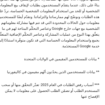
ً على ذلك، عندما يتقدّم المستخدمون بطلبات لإيقاف بيع المعلومات
خصية أو للحد من استخدام المعلومات الشخصية الحساسة، نردّ على
الطلبات ونوضّح لهم ممارساتنا والتزاماتنا. ونقدّم أيضًا للمستخدمين
ومات حول الحالات المحدودة التي قد تتم فيها مشاركة معلوماتهم
الشخصية مع جهات خارج Google وعناصر التحكّم المتاحة لهم في ما
ّق بهذا النوع من عمليات المشاركة وعناصر التحكّم الإضافية المتعلّقة
 واستخدام المعلومات الحساسة التي قد تكون متوفّرة استنادًا إلى
لمستخدَمة.
يانات للمستخدمين المقيمين في الولايات المتحدة
يانات للمستخدمين الذين يحدّدون أنّهم مقيمون في كاليفورنيا
*** أسباب رفض الطلبات في العام 2025: تعذّر التحقّق منها أو سحب
ستخدم الطلب أو تضمّن الطلب الحصول على معلومات لا يمكن
صاح عنها