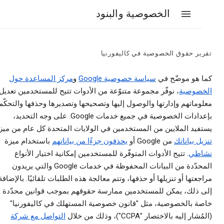
الخصوصية والبنود
ير حقوق الخصوصية في كاليفورنيا
 هو موضّح في
سياسة خصوصية Google
و
مركز المساعدة حول
صوصية
، نوفّر مجموعة متنوّعة من الأدوات تتيح للمستخدمين تعديل
ماتهم وإدارتها والوصول إليها وتصحيحها وتصديرها وحذفها والتحكّم
بإعدادات الخصوصية في جميع خدمات Google. على وجه التحديد،
فيد الملايين من المستخدمين في الولايات المتحدة كل عام من ميزة
ل بياناتك
من Google أو
يحذفون جزءًا من بياناتهم
باستخدام ميزة
طي
. تتيح الأدوات المتوفّرة للمستخدمين إمكانية اختيار الأنواع
المحدّدة من البيانات المحفوظة في خدمات Google والتي يريدون
عتها أو تنزيلها أو حذفها، وتتم معالجة هذه الطلبات تلقائيًا. بالإضافة
 ذلك، يمكن للمستخدمين ممارسة حقوقهم بموجب قوانين محدّدة
ة بالخصوصية، مثل "قانون خصوصية المستهلك في كاليفورنيا"
ر إليه بالاختصار "CCPA")، وذلك من خلال
التواصل مع شركة