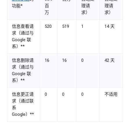
功能*
百
理请
理请
万
求）
求）
信息查看请
520
519
1
14 天
求（通过与
Google 联
系）**
信息删除请
16
16
0
42 天
求（通过与
Google 联
系）**
信息更正请
0
0
0
不适用
求（通过联
系
Google）**