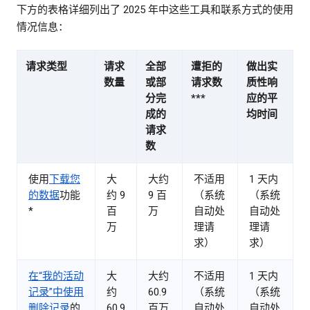
下方的表格详细列出了 2025 年中这些工具和联系方式的使用
情况信息：
请求类型
请求
全部
遭拒的
做出实
数量
或部
请求数
质性响
分完
***
应的平
成的
均时间
请求
数
使用
下载您
大
大约
不适用
1 天内
的数据
功能
约 9
9 百
（系统
（系统
*
百
万
自动处
自动处
万
理请
理请
求）
求）
在“我的活动
大
大约
不适用
1 天内
记录”中使用
约
60.9
（系统
（系统
删除记录
的
60.9
百万
自动处
自动处