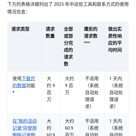
下方的表格详细列出了 2025 年中这些工具和联系方式的使用
情况信息：
请求类型
请求
全部
遭拒的
做出实
数量
或部
请求数
质性响
分完
***
应的平
成的
均时间
请求
数
使用
下载您
大
大约
不适用
1 天内
的数据
功能
约 9
9 百
（系统
（系统
*
百
万
自动处
自动处
万
理请
理请
求）
求）
在“我的活动
大
大约
不适用
1 天内
记录”中使用
约
60.9
（系统
（系统
删除记录
的
60.9
百万
自动处
自动处