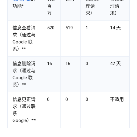
功能*
百
理请
理请
万
求）
求）
信息查看请
520
519
1
14 天
求（通过与
Google 联
系）**
信息删除请
16
16
0
42 天
求（通过与
Google 联
系）**
信息更正请
0
0
0
不适用
求（通过联
系
Google）**