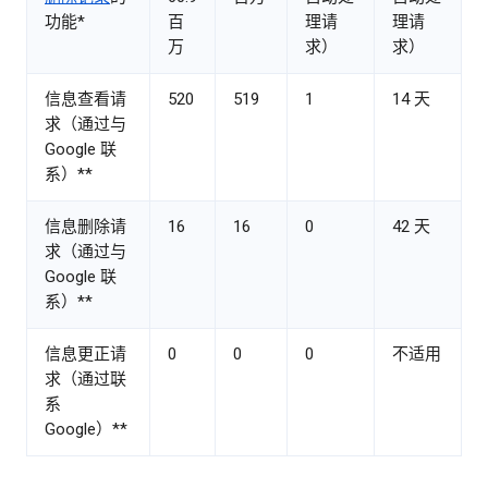
功能*
百
理请
理请
万
求）
求）
信息查看请
520
519
1
14 天
求（通过与
Google 联
系）**
信息删除请
16
16
0
42 天
求（通过与
Google 联
系）**
信息更正请
0
0
0
不适用
求（通过联
系
Google）**