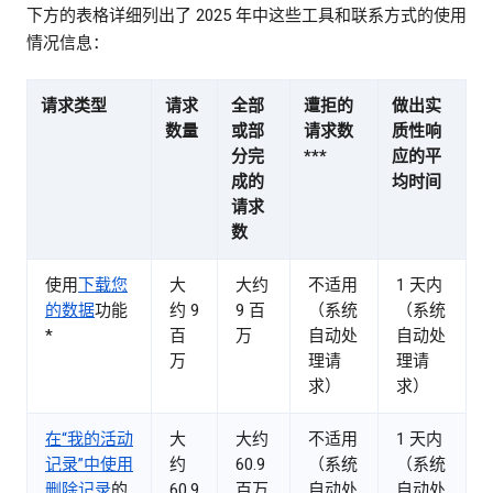
下方的表格详细列出了 2025 年中这些工具和联系方式的使用
情况信息：
请求类型
请求
全部
遭拒的
做出实
数量
或部
请求数
质性响
分完
***
应的平
成的
均时间
请求
数
使用
下载您
大
大约
不适用
1 天内
的数据
功能
约 9
9 百
（系统
（系统
*
百
万
自动处
自动处
万
理请
理请
求）
求）
在“我的活动
大
大约
不适用
1 天内
记录”中使用
约
60.9
（系统
（系统
删除记录
的
60.9
百万
自动处
自动处