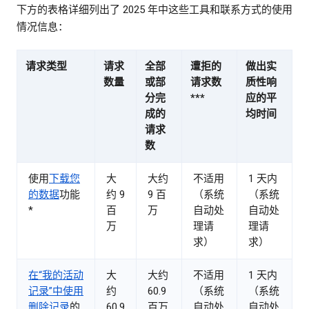
下方的表格详细列出了 2025 年中这些工具和联系方式的使用
情况信息：
请求类型
请求
全部
遭拒的
做出实
数量
或部
请求数
质性响
分完
***
应的平
成的
均时间
请求
数
使用
下载您
大
大约
不适用
1 天内
的数据
功能
约 9
9 百
（系统
（系统
*
百
万
自动处
自动处
万
理请
理请
求）
求）
在“我的活动
大
大约
不适用
1 天内
记录”中使用
约
60.9
（系统
（系统
删除记录
的
60.9
百万
自动处
自动处