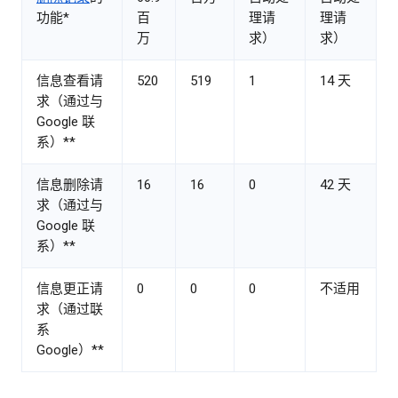
功能*
百
理请
理请
万
求）
求）
信息查看请
520
519
1
14 天
求（通过与
Google 联
系）**
信息删除请
16
16
0
42 天
求（通过与
Google 联
系）**
信息更正请
0
0
0
不适用
求（通过联
系
Google）**