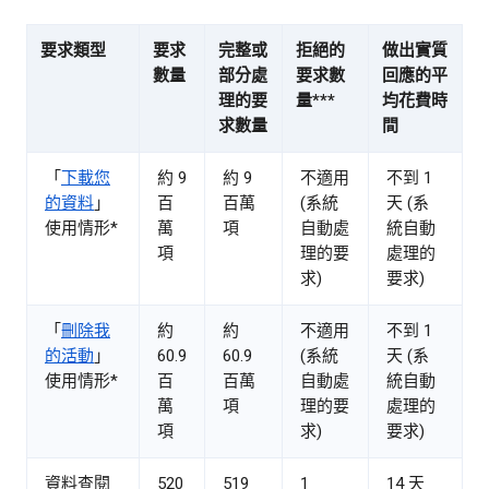
要求類型
要求
完整或
拒絕的
做出實質
數量
部分處
要求數
回應的平
理的要
量***
均花費時
求數量
間
「
下載您
約 9
約 9
不適用
不到 1
的資料
」
百
百萬
(系統
天 (系
使用情形*
萬
項
自動處
統自動
項
理的要
處理的
求)
要求)
「
刪除我
約
約
不適用
不到 1
的活動
」
60.9
60.9
(系統
天 (系
使用情形*
百
百萬
自動處
統自動
萬
項
理的要
處理的
項
求)
要求)
資料查閱
520
519
1
14 天