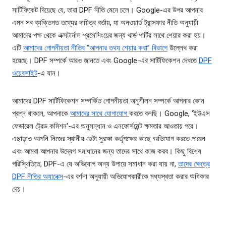
সার্টিফিকেট দিয়েছে যে, তারা DPF নীতি মেনে চলে। Google-এর উপর আপনার
এমন সব ব্যক্তিগত তথ্যের দায়িত্ব বর্তায়, যা অনওয়ার্ড ট্রান্সফার নীতি অনুযায়ী
আমাদের পক্ষ থেকে এক্সটার্নাল প্রসেসিংয়ের জন্য থার্ড পার্টির সাথে শেয়ার করা হয়।
এটি
আমাদের গোপনীয়তা নীতির “আপনার তথ্য শেয়ার করা” বিভাগে
উল্লেখ করা
হয়েছে। DPF সম্পর্কে আরও জানতে এবং Google-এর সার্টিফিকেশন দেখতে
DPF
ওয়েবসাইট
-এ যান।
আমাদের DPF সার্টিফিকেশন সম্পর্কিত গোপনীয়তা অনুশীলন সম্পর্কে আপনার কোন
প্রশ্ন থাকলে, আপনাকে
আমাদের সাথে যোগাযোগ
করতে বলছি। Google, 'ইউএস
ফেডারেল ট্রেড কমিশন'-এর অনুসন্ধান ও এনফোর্সমেন্ট ক্ষমতার আওতায় পরে।
এছাড়াও আপনি নিজের স্থানীয় ডেটা সুরক্ষা কর্তৃপক্ষের কাছে অভিযোগ করতে পারেন
এবং আমরা আপনার উদ্বেগ সমাধানের জন্য তাদের সাথে কাজ করব। কিছু বিশেষ
পরিস্থিতিতে, DPF-এ যে অভিযোগ অন্য উপায়ে সমাধান করা যায় না,
তাদের ক্ষেত্রে
DPF নীতির অ্যানেক্স
-এর বর্ণনা অনুযায়ী অভিযোগকারীকে মধ্যস্থতা করার অধিকার
দেয়।