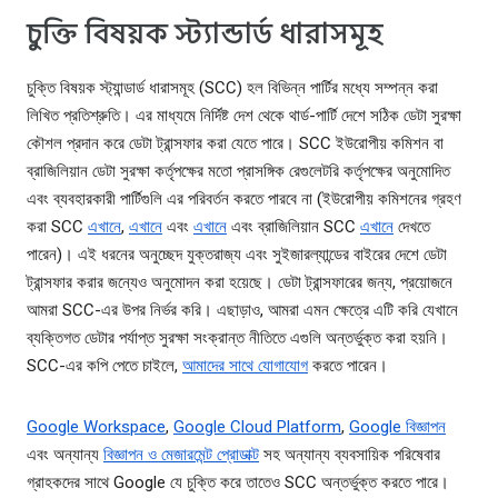
চুক্তি বিষয়ক স্ট্যান্ডার্ড ধারাসমূহ
চুক্তি বিষয়ক স্ট্যান্ডার্ড ধারাসমূহ (SCC) হল বিভিন্ন পার্টির মধ্যে সম্পন্ন করা
লিখিত প্রতিশ্রুতি। এর মাধ্যমে নির্দিষ্ট দেশ থেকে থার্ড-পার্টি দেশে সঠিক ডেটা সুরক্ষা
কৌশল প্রদান করে ডেটা ট্রান্সফার করা যেতে পারে। SCC ইউরোপীয় কমিশন বা
ব্রাজিলিয়ান ডেটা সুরক্ষা কর্তৃপক্ষের মতো প্রাসঙ্গিক রেগুলেটরি কর্তৃপক্ষের অনুমোদিত
এবং ব্যবহারকারী পার্টিগুলি এর পরিবর্তন করতে পারবে না (ইউরোপীয় কমিশনের গ্রহণ
করা SCC
এখানে
,
এখানে
এবং
এখানে
এবং ব্রাজিলিয়ান SCC
এখানে
দেখতে
পারেন)। এই ধরনের অনুচ্ছেদ যুক্তরাজ্য এবং সুইজারল্যান্ডের বাইরের দেশে ডেটা
ট্রান্সফার করার জন্যেও অনুমোদন করা হয়েছে। ডেটা ট্রান্সফারের জন্য, প্রয়োজনে
আমরা SCC-এর উপর নির্ভর করি। এছাড়াও, আমরা এমন ক্ষেত্রে এটি করি যেখানে
ব্যক্তিগত ডেটার পর্যাপ্ত সুরক্ষা সংক্রান্ত নীতিতে এগুলি অন্তর্ভুক্ত করা হয়নি।
SCC-এর কপি পেতে চাইলে,
আমাদের সাথে যোগাযোগ
করতে পারেন।
Google Workspace
,
Google Cloud Platform
,
Google বিজ্ঞাপন
এবং অন্যান্য
বিজ্ঞাপন ও মেজারমেন্ট প্রোডাক্ট
সহ অন্যান্য ব্যবসায়িক পরিষেবার
গ্রাহকদের সাথে Google যে চুক্তি করে তাতেও SCC অন্তর্ভুক্ত করতে পারে।