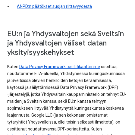
ANPD:n päätökset suojan riittävyydestä
EU:n ja Yhdysvaltojen sekä Sveitsin
ja Yhdysvaltojen väliset datan
yksityisyyskehykset
Kuten
Data Privacy Framework ‑sertifikaattimme
osoittaa,
noudatamme ETA-alueella, Yhdistyneessä kuningaskunnassa
ja Sveitsissä olevien henkilöiden tietojen keräämisessä,
käytössä ja säilyttämisessä Data Privacy Framework (DPF)
‑järjestelyjä, jotka Yhdysvaltain kauppaministeriö on tehnyt EU-
maiden ja Sveitsin kanssa, sekä EU:n kanssa tehtyyn
sopimukseen liittyvää Yhdistynyttä kuningaskuntaa koskevaa
laajennusta. Google LLC (ja sen kokonaan omistamat
tytäryhtiöt Yhdysvalloissa, ellei toisin selkeästi ilmoiteta), on
osoittanut noudattavansa DPF‑periaatteita. Kuten