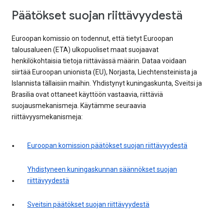
Päätökset suojan riittävyydestä
Euroopan komissio on todennut, että tietyt Euroopan
talousalueen (ETA) ulkopuoliset maat suojaavat
henkilökohtaisia tietoja riittävässä määrin. Dataa voidaan
siirtää Euroopan unionista (EU), Norjasta, Liechtensteinista ja
Islannista tällaisiin maihin. Yhdistynyt kuningaskunta, Sveitsi ja
Brasilia ovat ottaneet käyttöön vastaavia, riittäviä
suojausmekanismeja. Käytämme seuraavia
riittävyysmekanismeja:
Euroopan komission päätökset suojan riittävyydestä
Yhdistyneen kuningaskunnan säännökset suojan
riittävyydestä
Sveitsin päätökset suojan riittävyydestä