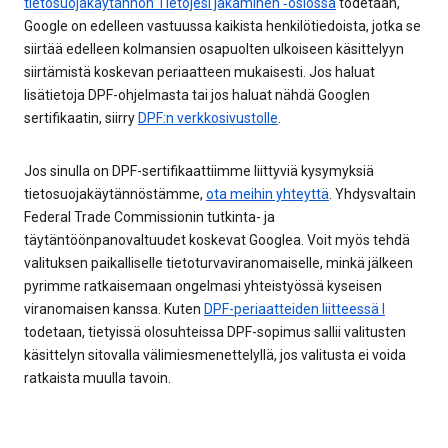
tietosuojakäytännön Tietojesi jakaminen ‑osiossa
todetaan,
Google on edelleen vastuussa kaikista henkilötiedoista, jotka se
siirtää edelleen kolmansien osapuolten ulkoiseen käsittelyyn
siirtämistä koskevan periaatteen mukaisesti. Jos haluat
lisätietoja DPF-ohjelmasta tai jos haluat nähdä Googlen
sertifikaatin, siirry
DPF:n verkkosivustolle
.
Jos sinulla on DPF-sertifikaattiimme liittyviä kysymyksiä
tietosuojakäytännöstämme,
ota meihin yhteyttä
. Yhdysvaltain
Federal Trade Commissionin tutkinta- ja
täytäntöönpanovaltuudet koskevat Googlea. Voit myös tehdä
valituksen paikalliselle tietoturvaviranomaiselle, minkä jälkeen
pyrimme ratkaisemaan ongelmasi yhteistyössä kyseisen
viranomaisen kanssa. Kuten
DPF-periaatteiden liitteessä I
todetaan, tietyissä olosuhteissa DPF-sopimus sallii valitusten
käsittelyn sitovalla välimiesmenettelyllä, jos valitusta ei voida
ratkaista muulla tavoin.