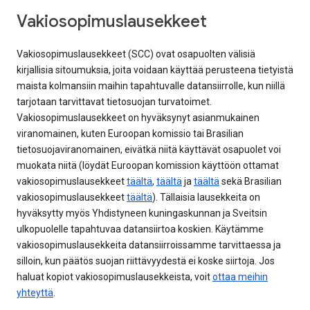
Vakiosopimuslausekkeet
Vakiosopimuslausekkeet (SCC) ovat osapuolten välisiä
kirjallisia sitoumuksia, joita voidaan käyttää perusteena tietyistä
maista kolmansiin maihin tapahtuvalle datansiirrolle, kun niillä
tarjotaan tarvittavat tietosuojan turvatoimet.
Vakiosopimuslausekkeet on hyväksynyt asianmukainen
viranomainen, kuten Euroopan komissio tai Brasilian
tietosuojaviranomainen, eivätkä niitä käyttävät osapuolet voi
muokata niitä (löydät Euroopan komission käyttöön ottamat
vakiosopimuslausekkeet
täältä
,
täältä
ja
täältä
sekä Brasilian
vakiosopimuslausekkeet
täältä
). Tällaisia lausekkeita on
hyväksytty myös Yhdistyneen kuningaskunnan ja Sveitsin
ulkopuolelle tapahtuvaa datansiirtoa koskien. Käytämme
vakiosopimuslausekkeita datansiirroissamme tarvittaessa ja
silloin, kun päätös suojan riittävyydestä ei koske siirtoja. Jos
haluat kopiot vakiosopimuslausekkeista, voit
ottaa meihin
yhteyttä
.