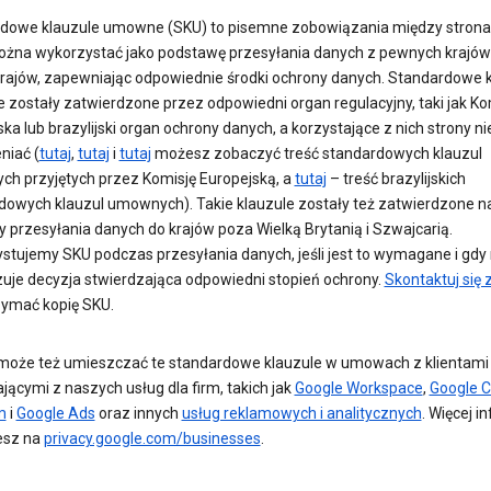
dowe klauzule umowne (SKU) to pisemne zobowiązania między strona
ożna wykorzystać jako podstawę przesyłania danych z pewnych krajów
krajów, zapewniając odpowiednie środki ochrony danych. Standardowe 
zostały zatwierdzone przez odpowiedni organ regulacyjny, taki jak Ko
ka lub brazylijski organ ochrony danych, a korzystające z nich strony n
niać (
tutaj
,
tutaj
i
tutaj
możesz zobaczyć treść standardowych klauzul
h przyjętych przez Komisję Europejską, a
tutaj
– treść brazylijskich
dowych klauzul umownych). Takie klauzule zostały też zatwierdzone n
y przesyłania danych do krajów poza Wielką Brytanią i Szwajcarią.
stujemy SKU podczas przesyłania danych, jeśli jest to wymagane i gdy 
uje decyzja stwierdzająca odpowiedni stopień ochrony.
Skontaktuj się 
zymać kopię SKU.
może też umieszczać te standardowe klauzule w umowach z klientami
jącymi z naszych usług dla firm, takich jak
Google Workspace
,
Google C
m
i
Google Ads
oraz innych
usług reklamowych i analitycznych
. Więcej i
esz na
privacy.google.com/businesses
.