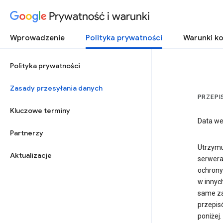
Prywatność i warunki
Wprowadzenie
Polityka prywatności
Warunki ko
Polityka prywatności
Zasady przesyłania danych
PRZEPI
Kluczowe terminy
Data wej
Partnerzy
Utrzymu
Aktualizacje
serwera
ochrony 
w innyc
same za
przepis
poniżej.