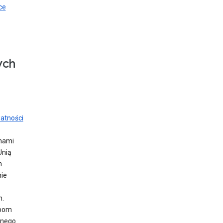
ce
ych
atności
nami
Unią
h
nie
h.
obom
znego