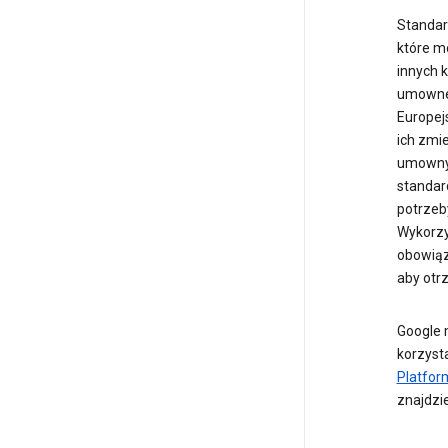
Standar
które m
innych 
umowne 
Europejs
ich zmie
umownyc
standar
potrzeb
Wykorzy
obowiąz
aby otr
Google 
korzysta
Platfor
znajdzi