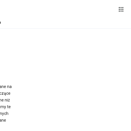
a
ane na
yczące
ne niż
emy te
wnych
sane