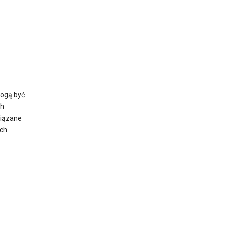
mogą być
ch
wiązane
ch