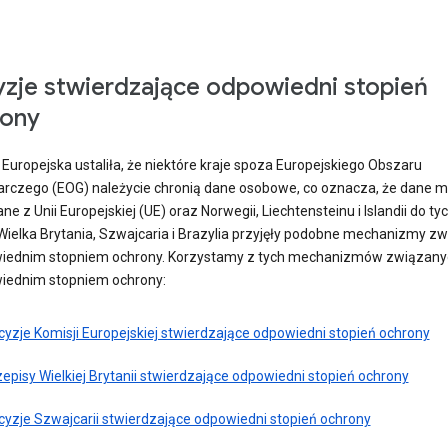
zje stwierdzające odpowiedni stopień
rony
Europejska ustaliła, że niektóre kraje spoza Europejskiego Obszaru
rczego (EOG) należycie chronią dane osobowe, co oznacza, że dane 
ne z Unii Europejskiej (UE) oraz Norwegii, Liechtensteinu i Islandii do ty
 Wielka Brytania, Szwajcaria i Brazylia przyjęły podobne mechanizmy z
iednim stopniem ochrony. Korzystamy z tych mechanizmów związany
iednim stopniem ochrony:
cyzje Komisji Europejskiej stwierdzające odpowiedni stopień ochrony
episy Wielkiej Brytanii stwierdzające odpowiedni stopień ochrony
cyzje Szwajcarii stwierdzające odpowiedni stopień ochrony