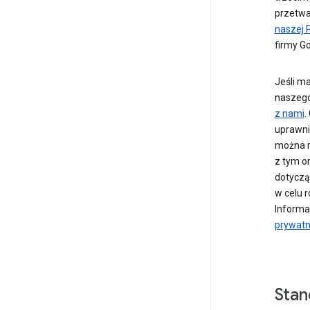
przetwar
naszej P
firmy G
Jeśli m
naszego
z nami
.
uprawni
można r
z tym o
dotyczą
w celu 
Informa
prywatn
Stan