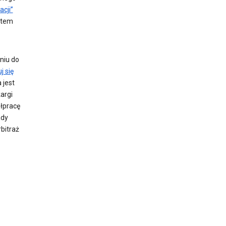
cji”
katem
niu do
j się
 jest
argi
łpracę
ady
bitraż