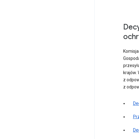
Decy
och
Komisja 
Gospoda
przesyła
krajów.
z odpow
z odpow
De
Prz
De