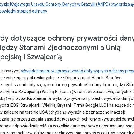
cyzje Krajowego Urzędu Ochrony Danych w Brazylii (ANPD) stwierdzają
powiedni stopień ochrony
dy dotyczące ochrony prywatności dan
ędzy Stanami Zjednoczonymi a Unią
pejską i Szwajcarią
e z naszym
oświadczeniem w sprawie zasad dotyczących ochrony pryw
przestrzegamy określonych przez Departament Handlu Stanów
zonych zasad dotyczących ochrony prywatności danych pomiędzy Sta
zonymi a Szwajcarią i Wielką Brytanią (w ramach zasad związanych z 
ską) w przypadku zbierania, wykorzystywania i przechowywania danyc
h z EOG, Szwajcarii i Wielkiej Brytanii. Firma Google LLC i należące do 
y zależne na terenie USA (chyba że wyraźnie zaznaczono inaczej)
dzają, że przestrzegają zasad dotyczących ochrony prywatności danyc
ponosi odpowiedzialność za wszelkie dane osobowe udostępniane os
 na zasadach tzw. dalszego przekazywania danych w celu ich zewnętr