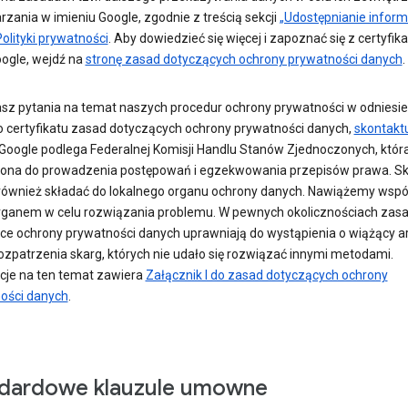
zania w imieniu Google, zgodnie z treścią sekcji
„Udostępnianie informa
olityki prywatności
. Aby dowiedzieć się więcej i zapoznać się z certyfi
oogle, wejdź na
stronę zasad dotyczących ochrony prywatności danych
.
asz pytania na temat naszych procedur ochrony prywatności w odniesie
 certyfikatu zasad dotyczących ochrony prywatności danych,
skontaktu
 Google podlega Federalnej Komisji Handlu Stanów Zjednoczonych, która
ona do prowadzenia postępowań i egzekwowania przepisów prawa. Sk
ównież składać do lokalnego organu ochrony danych. Nawiążemy wspó
rganem w celu rozwiązania problemu. W pewnych okolicznościach zas
ce ochrony prywatności danych uprawniają do wystąpienia o wiążący ar
rozpatrzenia skarg, których nie udało się rozwiązać innymi metodami.
cje na ten temat zawiera
Załącznik I do zasad dotyczących ochrony
ości danych
.
dardowe klauzule umowne