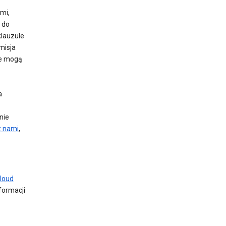
mi,
 do
klauzule
misja
ie mogą
a
nie
z nami
,
loud
nformacji