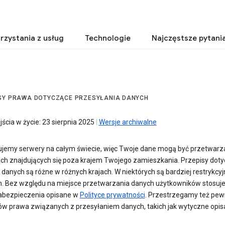
rzystania z usług
Technologie
Najczęstsze pytani
SY PRAWA DOTYCZĄCE PRZESYŁANIA DANYCH
ścia w życie: 23 sierpnia 2025
|
Wersje archiwalne
jemy serwery na całym świecie, więc Twoje dane mogą być przetwarz
ch znajdujących się poza krajem Twojego zamieszkania. Przepisy dot
danych są różne w różnych krajach. W niektórych są bardziej restrykcyj
h. Bez względu na miejsce przetwarzania danych użytkowników stosuj
bezpieczenia opisane w
Polityce prywatności
. Przestrzegamy też pe
ów prawa związanych z przesyłaniem danych, takich jak wytyczne opi