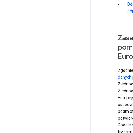
De
od
Zasa
pomi
Euro
Zgodni
danych
Zjednoc
Zjednoc
Europej
osobowyc
podmiot
potwier
Google 
trzecim