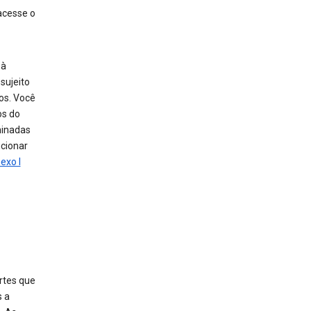
 acesse o
 à
 sujeito
os. Você
os do
minadas
ucionar
exo I
rtes que
s a