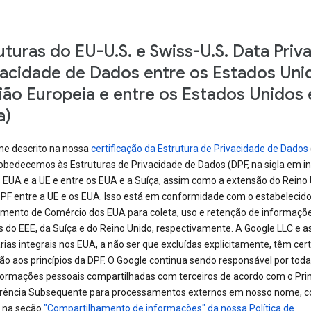
uturas do EU-U.S. e Swiss-U.S. Data Priv
vacidade de Dados entre os Estados Uni
ião Europeia e entre os Estados Unidos 
a)
e descrito na nossa
certificação da Estrutura de Privacidade de Dados
 obedecemos às Estruturas de Privacidade de Dados (DPF, na sigla em in
s EUA e a UE e entre os EUA e a Suíça, assim como a extensão do Reino
DPF entre a UE e os EUA. Isso está em conformidade com o estabelecido
mento de Comércio dos EUA para coleta, uso e retenção de informaçõ
 do EEE, da Suíça e do Reino Unido, respectivamente. A Google LLC e a
rias integrais nos EUA, a não ser que excluídas explicitamente, têm cert
ão aos princípios da DPF. O Google continua sendo responsável por toda
formações pessoais compartilhadas com terceiros de acordo com o Prin
rência Subsequente para processamentos externos em nosso nome, 
o na seção
"Compartilhamento de informações" da nossa Política de