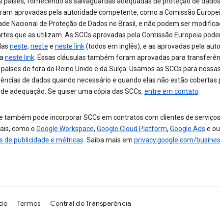
os países, fornecendo as salvaguardas adequadas de proteção de dados
ram aprovadas pela autoridade competente, como a Comissão Europei
ade Nacional de Proteção de Dados no Brasil, e não podem ser modific
artes que as utilizam. As SCCs aprovadas pela Comissão Europeia pod
das
neste
,
neste
e
neste link
(todos em inglês), e as aprovadas pela aut
ra
neste link
. Essas cláusulas também foram aprovadas para transferên
 países de fora do Reino Unido e da Suíça. Usamos as SCCs para nossa
rências de dados quando necessário e quando elas não estão cobertas
 de adequação. Se quiser uma cópia das SCCs,
entre em contato
.
e também pode incorporar SCCs em contratos com clientes de serviço
ais, como o
Google Workspace
,
Google Cloud Platform
,
Google Ads
e ou
s de publicidade e métricas
. Saiba mais em
privacy.google.com/busine
ade
Termos
Central de Transparência