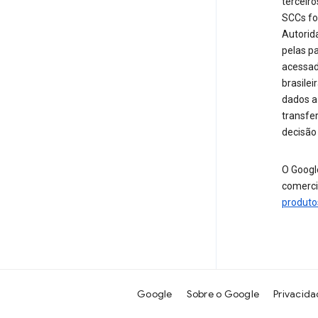
terceir
SCCs fo
Autorid
pelas p
acessa
brasilei
dados a
transfe
decisão
O Googl
comerci
produto
Google
Sobre o Google
Privacid