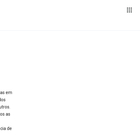
das em
dos
tros.
os as
cia de