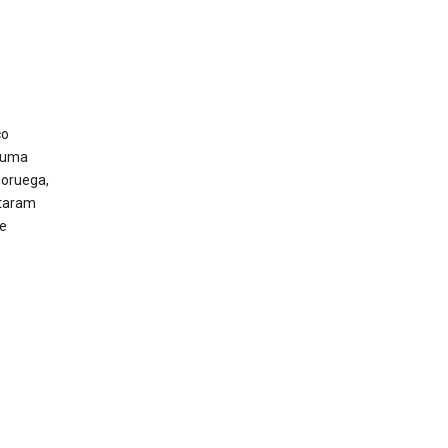
co
 uma
Noruega,
otaram
e