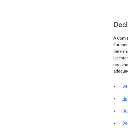
Deci
A Comis
Europeu
determi
Liechten
mecanis
adequa
De
Re
De
De