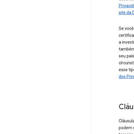
Privaci
site da 
Se você
certifi
a inves
também 
seu paí
circunst
esse tip
dos Prin
Cláu
Cláusul
podem s