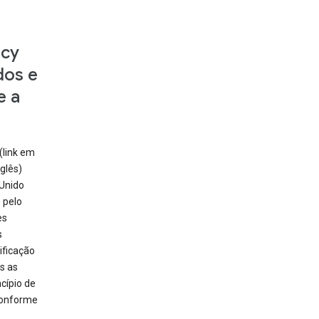
acy
dos e
e a
(link em
glês)
 Unido
 pelo
es
s
ificação
s as
cípio de
conforme