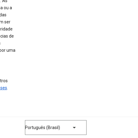
. As
a ou a
adas
em ser
oridade
cias de
s
 por uma
s
tros
sses
.
Português (Brasil)