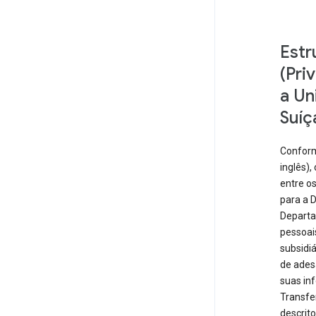
Estr
(Pri
a Un
Suíç
Conform
inglês),
entre o
para a 
Departa
pessoais
subsidiá
de ades
suas in
Transfe
descrit