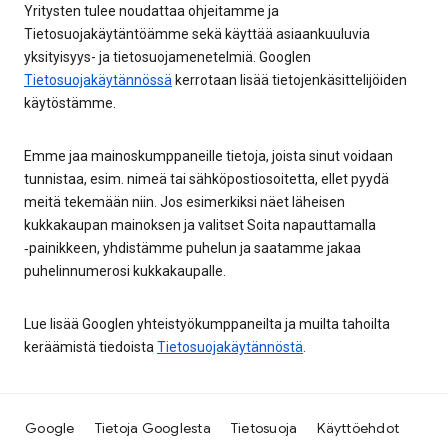
Yritysten tulee noudattaa ohjeitamme ja
Tietosuojakäytäntöämme sekä käyttää asiaankuuluvia
yksityisyys- ja tietosuojamenetelmiä. Googlen
Tietosuojakäytännössä
kerrotaan lisää tietojenkäsittelijöiden
käytöstämme.
Emme jaa mainoskumppaneille tietoja, joista sinut voidaan
tunnistaa, esim. nimeä tai sähköpostiosoitetta, ellet pyydä
meitä tekemään niin. Jos esimerkiksi näet läheisen
kukkakaupan mainoksen ja valitset Soita napauttamalla
‑painikkeen, yhdistämme puhelun ja saatamme jakaa
puhelinnumerosi kukkakaupalle.
Lue lisää Googlen yhteistyökumppaneilta ja muilta tahoilta
keräämistä tiedoista
Tietosuojakäytännöstä
.
Google
Tietoja Googlesta
Tietosuoja
Käyttöehdot