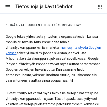
Tietosuoja ja käyttöehdot
KETKÄ OVAT GOOGLEN YHTEISTYÖKUMPPANEITA?
Google tekee yhteistyötä yritysten ja organisaatioiden kanssa
monilla eri tavoilla. Kutsumme näitä tahoja
yhteistyökumppaneiksi. Esimerkiksi
mainosyhteistyötä Googlen
kanssa
tekee yli kaksi miljoonaa sivustoa ja sovellusta.
Miljoonat kehittäjäkumppanit julkaisevat sovelluksiaan Google
Playssa. Yhteistyökumppanit voivat myös auttaa parantamaan
Googlen palvelujen turvallisuutta. Kun saamme tiedon
tietoturvauhasta, voimme ilmoittaa sinulle, jos uskomme tilisi
vaarantuneen ja auttaa sinua suojaamaan tilin.
Luotetut yritykset voivat myös toimia ns. tietojen käsittelijöinä
yhteistyökumppanuuden sijaan. Tässä tapauksessa yritykset
käsittelevät tietoja puolestamme palveluidemme tukemiseksi.