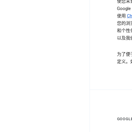
使您未
Goog
使用
C
您的浏
和个性
以及我
为了便
定义。
GOOG