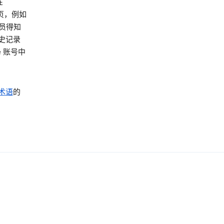
在
网页，例如
员得知
史记录
 账号中
术语
的