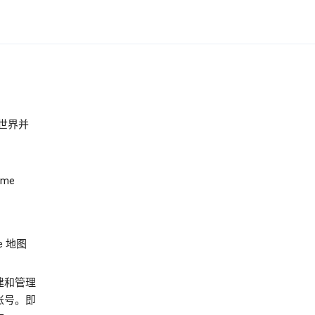
世界并
ome
 地图
建和管理
账号。即