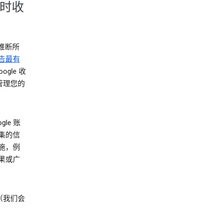
务时收
推断所
告最有
gle 收
管理您的
le 账
集的信
施，例
果或广
（我们会