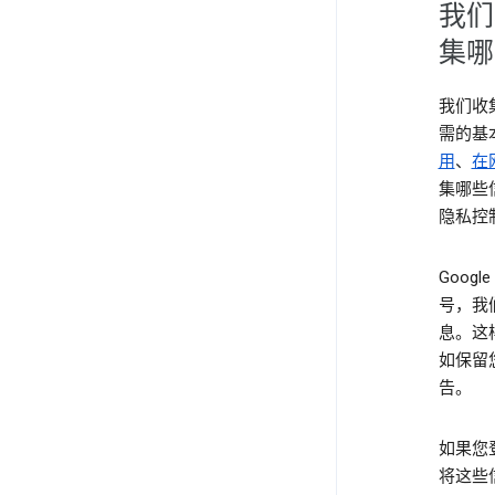
我们
集哪
我们收
需的基
用
、
在
集哪些
隐私控
Goog
号，我
息。这
如保留
告。
如果您
将这些