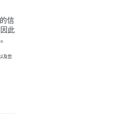
您的信
，因此
权。
以及您