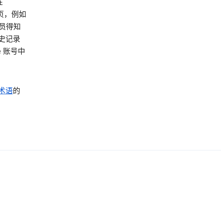
在
网页，例如
员得知
史记录
 账号中
术语
的