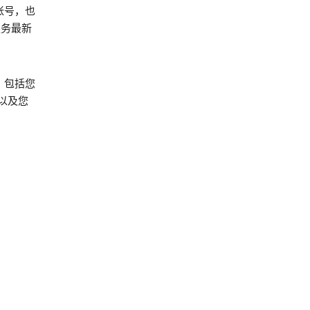
 帐号，也
服务最新
，包括您
以及您