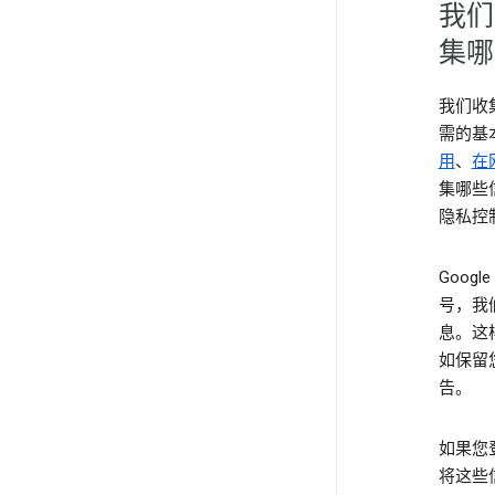
我们
集哪
我们收
需的基
用
、
在
集哪些
隐私控
Goog
号，我
息。这
如保留
告。
如果您
将这些