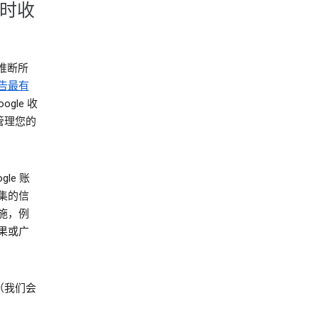
务时收
推断所
告最有
gle 收
管理您的
le 账
集的信
施，例
果或广
（我们会