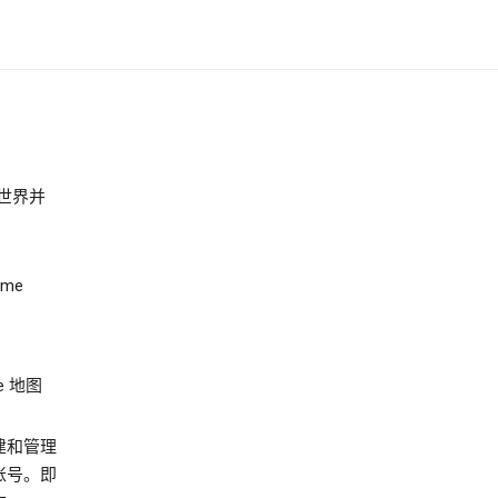
世界并
ome
 地图
建和管理
账号。即