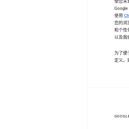
使您未
Goog
使用
C
您的浏
和个性
以及我
为了便
定义。
GOOG