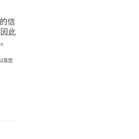
您的信
，因此
权。
以及您