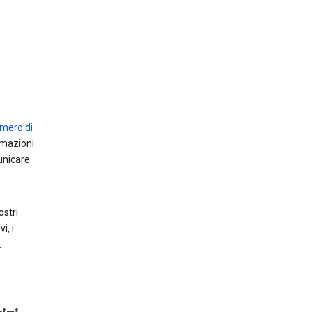
mero di
ormazioni
unicare
ostri
i, i
.