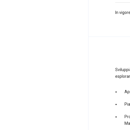
In vigo
Sviluppi
esplorar
App
Pi
Pro
Ma