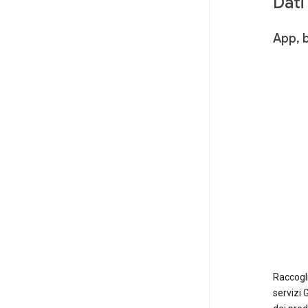
Dati
App, b
Raccogl
servizi 