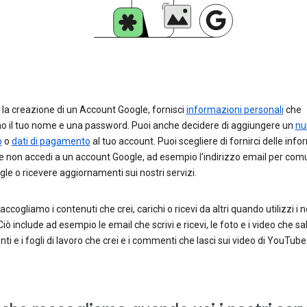
la creazione di un Account Google, fornisci
informazioni personali
che
no il tuo nome e una password. Puoi anche decidere di aggiungere un
nu
o
o
dati di pagamento
al tuo account. Puoi scegliere di fornirci delle inf
e non accedi a un account Google, ad esempio l'indirizzo email per com
le o ricevere aggiornamenti sui nostri servizi.
raccogliamo i contenuti che crei, carichi o ricevi da altri quando utilizzi i n
Ciò include ad esempio le email che scrivi e ricevi, le foto e i video che salv
i e i fogli di lavoro che crei e i commenti che lasci sui video di YouTube