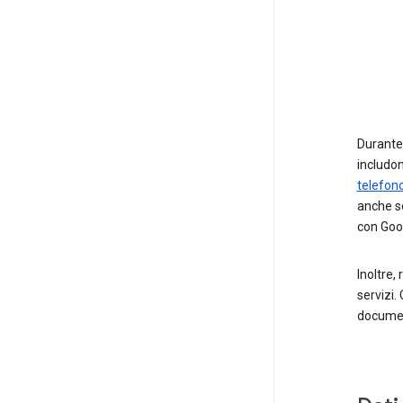
Durante 
includo
telefon
anche s
con Goog
Inoltre, 
servizi. 
document