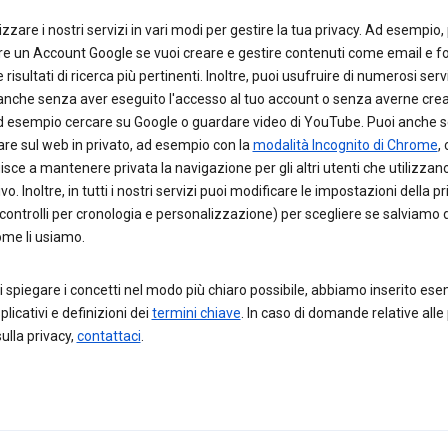
lizzare i nostri servizi in vari modi per gestire la tua privacy. Ad esempio,
re un Account Google se vuoi creare e gestire contenuti come email e f
 risultati di ricerca più pertinenti. Inoltre, puoi usufruire di numerosi serv
anche senza aver eseguito l'accesso al tuo account o senza averne crea
 esempio cercare su Google o guardare video di YouTube. Puoi anche s
are sul web in privato, ad esempio con la
modalità Incognito di Chrome
,
isce a mantenere privata la navigazione per gli altri utenti che utilizzano 
vo. Inoltre, in tutti i nostri servizi puoi modificare le impostazioni della p
controlli per cronologia e personalizzazione) per scegliere se salviamo de
ome li usiamo.
di spiegare i concetti nel modo più chiaro possibile, abbiamo inserito ese
plicativi e definizioni dei
termini chiave
. In caso di domande relative alle
lla privacy,
contattaci
.