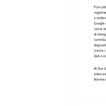
Puoi uti
registra
o vedere
Google 
come ad
di navig
contribu
dispositi
(come i 
dati e c
Al fine 
video es
Norme su