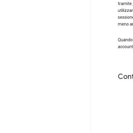
tramite
utilizza
sessione
meno ann
Quando e
account
Cont