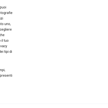
 puoi
otografie
izi
to uno,
cegliere
 che
il tuo
rivacy
i tipi di
mpi,
 presenti