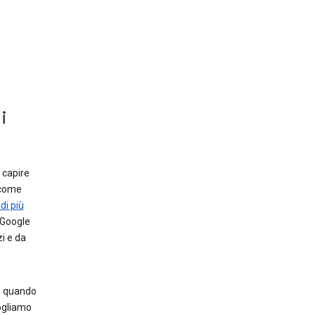
i
r capire
 come
di più
 Google
zi e da
o, quando
ogliamo