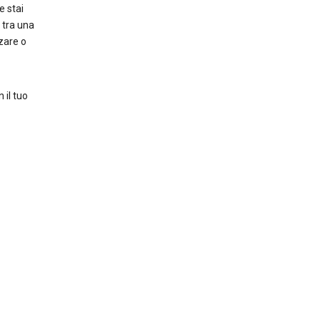
 stai
 tra una
zzare o
 il tuo