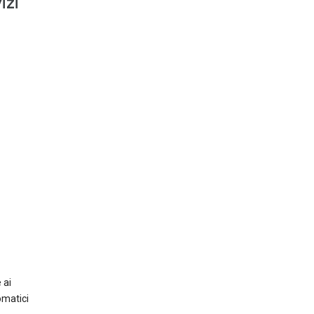
izi
 ai
omatici