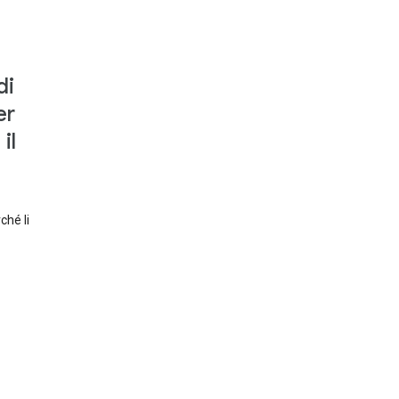
di
er
il
ché li