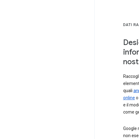
DATI R
Desi
info
nostr
Raccogli
element
quali
ann
online
o 
e il mod
come gest
Google r
non ese