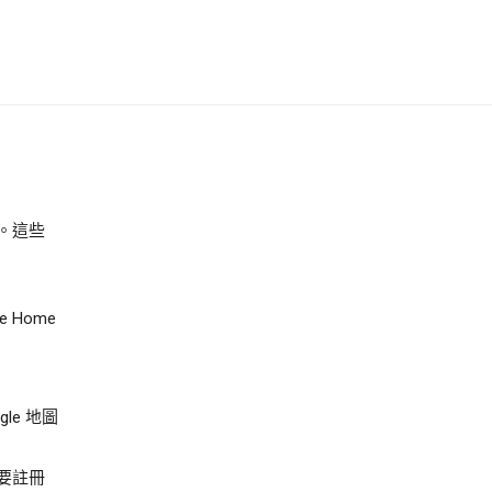
。這些
e Home
e 地圖
要註冊