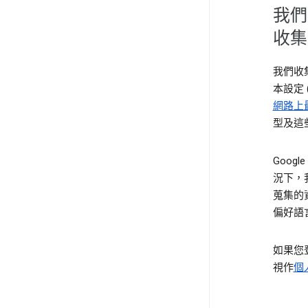
我們
收集
我們收
本設定
網路上
型及這
Goog
況下，
蒐集的
偏好語
如果您登
視作
個