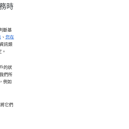
服務時
判斷基
告
、
您在
的資訊類
定。
帳戶的狀
我們所
，例如
並將它們