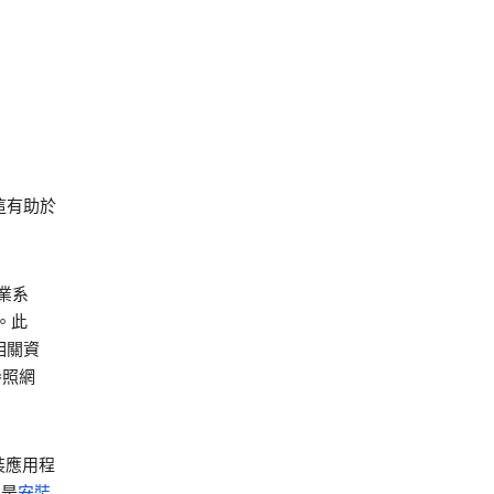
這有助於
業系
。此
相關資
參照網
安裝應用程
的是
安裝