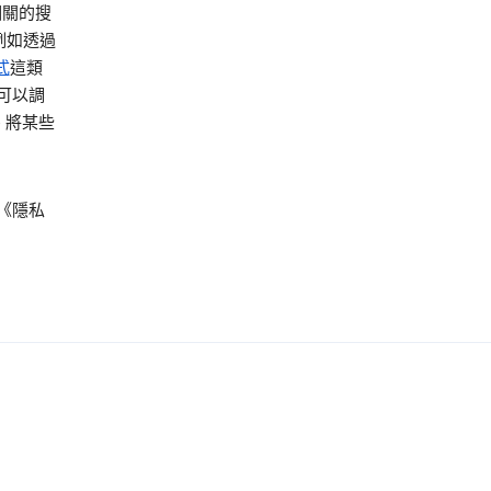
相關的搜
例如透過
式
這類
可以調
 將某些
《隱私