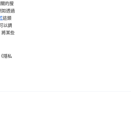
相關的搜
例如透過
式
這類
可以調
 將某些
《隱私