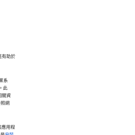
這有助於
業系
。此
相關資
參照網
安裝應用程
的是
安裝