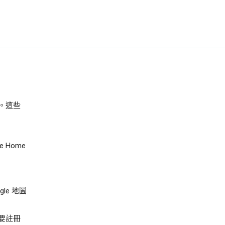
。這些
e Home
e 地圖
要註冊