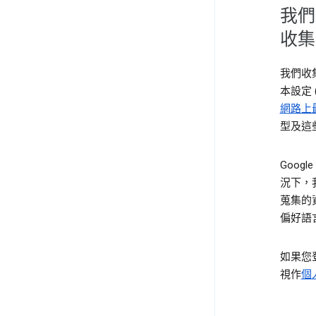
我們
收集
我們收
本設定
網路上
型及這
Goog
況下，
蒐集的
偏好語
如果您登
視作
個