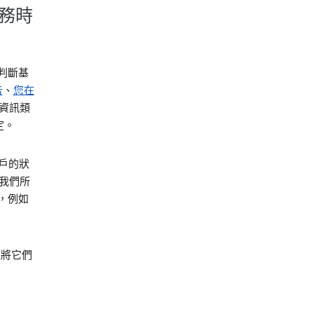
服務時
判斷基
告
、
您在
的資訊類
定。
帳戶的狀
我們所
，例如
並將它們