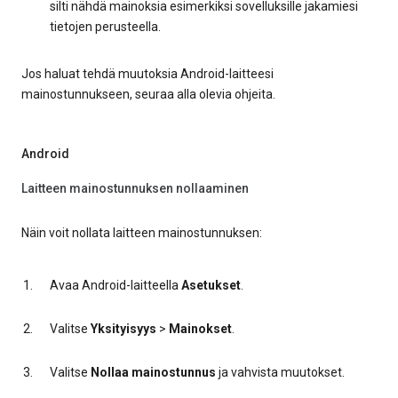
silti nähdä mainoksia esimerkiksi sovelluksille jakamiesi
tietojen perusteella.
Jos haluat tehdä muutoksia Android-laitteesi
mainostunnukseen, seuraa alla olevia ohjeita.
Android
Laitteen mainostunnuksen nollaaminen
Näin voit nollata laitteen mainostunnuksen:
Avaa Android-laitteella
Asetukset
.
Valitse
Yksityisyys
>
Mainokset
.
Valitse
Nollaa mainostunnus
ja vahvista muutokset.