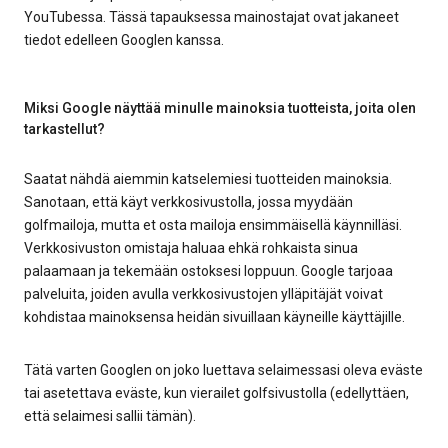
YouTubessa. Tässä tapauksessa mainostajat ovat jakaneet
tiedot edelleen Googlen kanssa.
Miksi Google näyttää minulle mainoksia tuotteista, joita olen
tarkastellut?
Saatat nähdä aiemmin katselemiesi tuotteiden mainoksia.
Sanotaan, että käyt verkkosivustolla, jossa myydään
golfmailoja, mutta et osta mailoja ensimmäisellä käynnilläsi.
Verkkosivuston omistaja haluaa ehkä rohkaista sinua
palaamaan ja tekemään ostoksesi loppuun. Google tarjoaa
palveluita, joiden avulla verkkosivustojen ylläpitäjät voivat
kohdistaa mainoksensa heidän sivuillaan käyneille käyttäjille.
Tätä varten Googlen on joko luettava selaimessasi oleva eväste
tai asetettava eväste, kun vierailet golfsivustolla (edellyttäen,
että selaimesi sallii tämän).