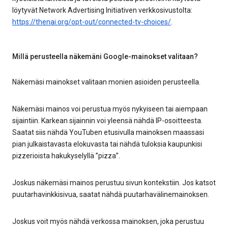
löytyvät Network Advertising Initiativen verkkosivustolta:
https://thenai.org/opt-out/connected-tv-choices/
.
Millä perusteella näkemäni Google-mainokset valitaan?
Näkemäsi mainokset valitaan monien asioiden perusteella.
Näkemäsi mainos voi perustua myös nykyiseen tai aiempaan
sijaintiin. Karkean sijainnin voi yleensä nähdä IP-osoitteesta.
Saatat siis nähdä YouTuben etusivulla mainoksen maassasi
pian julkaistavasta elokuvasta tai nähdä tuloksia kaupunkisi
pizzerioista hakukyselyllä ”pizza”.
Joskus näkemäsi mainos perustuu sivun kontekstiin. Jos katsot
puutarhavinkkisivua, saatat nähdä puutarhavälinemainoksen.
Joskus voit myös nähdä verkossa mainoksen, joka perustuu