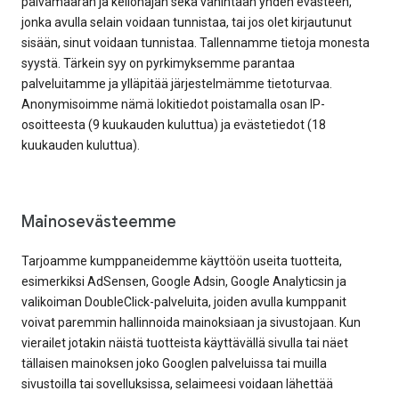
päivämäärän ja kellonajan sekä vähintään yhden evästeen,
jonka avulla selain voidaan tunnistaa, tai jos olet kirjautunut
sisään, sinut voidaan tunnistaa. Tallennamme tietoja monesta
syystä. Tärkein syy on pyrkimyksemme parantaa
palveluitamme ja ylläpitää järjestelmämme tietoturvaa.
Anonymisoimme nämä lokitiedot poistamalla osan IP-
osoitteesta (9 kuukauden kuluttua) ja evästetiedot (18
kuukauden kuluttua).
Mainosevästeemme
Tarjoamme kumppaneidemme käyttöön useita tuotteita,
esimerkiksi AdSensen, Google Adsin, Google Analyticsin ja
valikoiman DoubleClick-palveluita, joiden avulla kumppanit
voivat paremmin hallinnoida mainoksiaan ja sivustojaan. Kun
vierailet jotakin näistä tuotteista käyttävällä sivulla tai näet
tällaisen mainoksen joko Googlen palveluissa tai muilla
sivustoilla tai sovelluksissa, selaimeesi voidaan lähettää