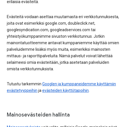
erilaisia evästeitä.
Evästeitä voidaan asettaa muutamasta eri verkkotunnuksesta,
joita ovat esimerkiksi google.com, doubleclick.net,
googlesyndication.com, googleadservices.com tai
yhteistyökumppanimme sivuston verkkotunnus. Jotkin
mainontatuotteemme antavat kumppaniemme käyttää omien
palveluidemme lisäksi myös muita, esimerkiksi mainosten
mittaus- ja raporttipalveluita. Nämä palvelut voivat lähettää
selaimeesi omia evästeitään, jotka asetetaan palveluiden
omista verkkotunnuksista.
Tutustu tarkemmin
Googlen ja kumppaneidemme käyttämiin
evästetyyppeihin
ja
evästeiden käyttötapoihin
.
Mainosevästeiden hallinta