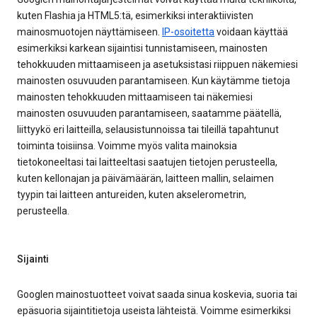
kuten Flashia ja HTML5:tä, esimerkiksi interaktiivisten
mainosmuotojen näyttämiseen.
IP-osoitetta
voidaan käyttää
esimerkiksi karkean sijaintisi tunnistamiseen, mainosten
tehokkuuden mittaamiseen ja asetuksistasi riippuen näkemiesi
mainosten osuvuuden parantamiseen. Kun käytämme tietoja
mainosten tehokkuuden mittaamiseen tai näkemiesi
mainosten osuvuuden parantamiseen, saatamme päätellä,
liittyykö eri laitteilla, selausistunnoissa tai tileillä tapahtunut
toiminta toisiinsa. Voimme myös valita mainoksia
tietokoneeltasi tai laitteeltasi saatujen tietojen perusteella,
kuten kellonajan ja päivämäärän, laitteen mallin, selaimen
tyypin tai laitteen antureiden, kuten akselerometrin,
perusteella.
Sijainti
Googlen mainostuotteet voivat saada sinua koskevia, suoria tai
epäsuoria sijaintitietoja useista lähteistä. Voimme esimerkiksi