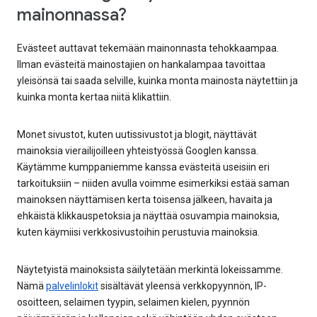
mainonnassa?
Evästeet auttavat tekemään mainonnasta tehokkaampaa.
Ilman evästeitä mainostajien on hankalampaa tavoittaa
yleisönsä tai saada selville, kuinka monta mainosta näytettiin ja
kuinka monta kertaa niitä klikattiin.
Monet sivustot, kuten uutissivustot ja blogit, näyttävät
mainoksia vierailijoilleen yhteistyössä Googlen kanssa.
Käytämme kumppaniemme kanssa evästeitä useisiin eri
tarkoituksiin – niiden avulla voimme esimerkiksi estää saman
mainoksen näyttämisen kerta toisensa jälkeen, havaita ja
ehkäistä klikkauspetoksia ja näyttää osuvampia mainoksia,
kuten käymiisi verkkosivustoihin perustuvia mainoksia.
Näytetyistä mainoksista säilytetään merkintä lokeissamme.
Nämä
palvelinlokit
sisältävät yleensä verkkopyynnön, IP-
osoitteen, selaimen tyypin, selaimen kielen, pyynnön