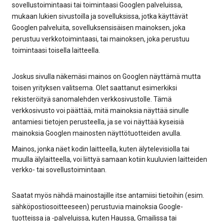
sovellustoimintaasi tai toimintaasi Googlen palveluissa,
mukaan lukien sivustoilla ja sovelluksissa, jotka käyttävät
Googlen palveluita, sovelluksensisäisen mainoksen, joka
perustuu verkkotoimintaasi, tai mainoksen, joka perustuu
toimintaasi toisella laitteella.
Joskus sivulla näkemäsi mainos on Googlen näyttämä mutta
toisen yrityksen valitsema. Olet saattanut esimerkiksi
rekisteröityä sanomalehden verkkosivustolle. Tämä
verkkosivusto voi päättää, mitä mainoksia näyttää sinulle
antamiesi tietojen perusteella, ja se voi näyttää kyseisiä
mainoksia Googlen mainosten näyttötuotteiden avulla.
Mainos, jonka näet kodin laitteella, kuten älytelevisiolla tai
muulla älylaitteella, voi liittyä samaan kotiin kuuluvien laitteiden
verkko- tai sovellustoimintaan.
Saatat myös nähdä mainostajille itse antamiisi tietoihin (esim.
sähköpostiosoitteeseen) perustuvia mainoksia Google-
tuotteissa ja -palveluissa, kuten Haussa, Gmailissa tai