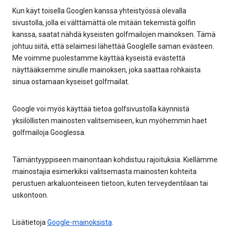
Kun käyt toisella Googlen kanssa yhteistyössä olevalla
sivustolla, jolla ei välttämättä ole mitään tekemistä golfin
kanssa, saatat nähdä kyseisten golfmailojen mainoksen. Tämä
johtuu siitä, että selaimesi lähettää Googlelle saman evästeen.
Me voimme puolestamme käyttää kyseistä evästettä
näyttääksemme sinulle mainoksen, joka saattaa rohkaista
sinua ostamaan kyseiset golfmailat.
Google voi myös käyttää tietoa golfsivustolla käynnistä
yksilöllisten mainosten valitsemiseen, kun myöhemmin haet
golfmailoja Googlessa.
Tämäntyyppiseen mainontaan kohdistuu rajoituksia. Kiellämme
mainostajia esimerkiksi valitsemasta mainosten kohteita
perustuen arkaluonteiseen tietoon, kuten terveydentilaan tai
uskontoon.
Lisätietoja
Google-mainoksista
.