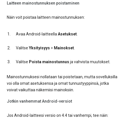
Laitteen mainostunnuksen poistaminen
Näin voit poistaa laitteen mainostunnuksen:
Avaa Android-laitteella
Asetukset
.
Valitse
Yksityisyys
>
Mainokset
.
Valitse
Poista mainostunnus
ja vahvista muutokset.
Mainostunnuksesi nollataan tai poistetaan, mutta sovelluksilla
voi olla omat asetuksensa ja omat tunnustyyppinsä, jotka
voivat vaikuttaa näkemiisi mainoksiin.
Jotkin vanhemmat Android-versiot
Jos Android-laitteesi versio on 4.4 tai vanhempi, tee näin: