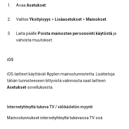
Avaa
Asetukset
.
Valitse
Yksityisyys
>
Lisäasetukset
>
Mainokset
.
Laita päälle
Poista mainosten personointi käytöstä
ja
vahvista muutokset.
iOS
iOS-laitteet käyttävät Applen mainostunnistetta. Lisätietoja
tähän tunnisteeseen liittyvistä valinnoista saat laitteen
Asetukset
-sovelluksesta.
Internetyhteyttä tukeva TV / välikädetön myynti
Mainostunnukset internetyhteyttä tukevassa TV:ssä