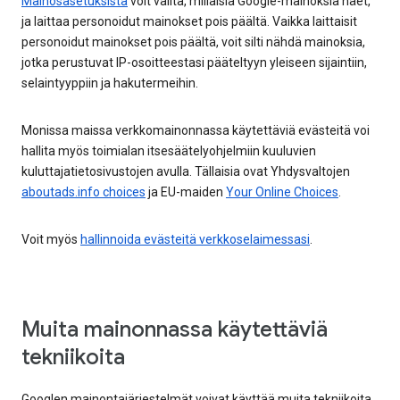
Mainosasetuksista
voit valita, millaisia Google-mainoksia näet,
ja laittaa personoidut mainokset pois päältä. Vaikka laittaisit
personoidut mainokset pois päältä, voit silti nähdä mainoksia,
jotka perustuvat IP-osoitteestasi pääteltyyn yleiseen sijaintiin,
selaintyyppiin ja hakutermeihin.
Monissa maissa verkkomainonnassa käytettäviä evästeitä voi
hallita myös toimialan itsesäätelyohjelmiin kuuluvien
kuluttajatietosivustojen avulla. Tällaisia ovat Yhdysvaltojen
aboutads.info choices
ja EU-maiden
Your Online Choices
.
Voit myös
hallinnoida evästeitä verkkoselaimessasi
.
Muita mainonnassa käytettäviä
tekniikoita
Googlen mainontajärjestelmät voivat käyttää muita tekniikoita,