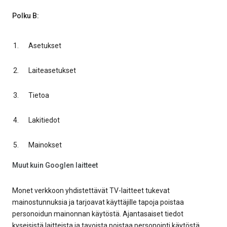
Polku B:
Asetukset
Laiteasetukset
Tietoa
Lakitiedot
Mainokset
Muut kuin Googlen laitteet
Monet verkkoon yhdistettävät TV-laitteet tukevat
mainostunnuksia ja tarjoavat käyttäjille tapoja poistaa
personoidun mainonnan käytöstä. Ajantasaiset tiedot
kyseisistä laitteista ja tavoista poistaa personointi käytöstä