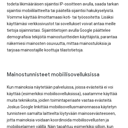
todeta likimääräisen sijaintisi IP-osoitteen avulla, saada tarkan
sijaintisi mobiililaitteelta tai päätellä sijaintisi hakukyselyistä.
Voimme käyttää ilmoittamaasi koti- tai työosoitetta. Lisäksi
käyttämäsi verkkosivustot tai sovellukset voivat antaa meille
tietoja sijainnistasi. Sijaintitietojen avulla Google päättelee
demografisia tekijöitä mainostuotteiden käyttäjistä, parantaa
näkemiesi mainosten osuvuutta, mittaa mainostuloksia ja
tarjoaa mainostajille koottuja tilastotietoja.
Mainostunnisteet mobiilisovelluksissa
Kun mainoksia näytetään palveluissa, joissa evästeitä ei voi
käyttää (esimerkiksi mobiilisovelluksissa), saatamme käyttää
muita tekniikoita, joiden toimintaperiaate vastaa evästeitä.
Joskus Google linkittää mobiilisovellusmainonnassa käytetyn
tunnisteen samalta laitteelta löytyvään mainosevästeeseen,
jotta mainoksia voidaan koordinoida mobiilisovellusten ja
mobiiliselaimen välillä. Näin tapahtuu esimerkiksi silloin, kun