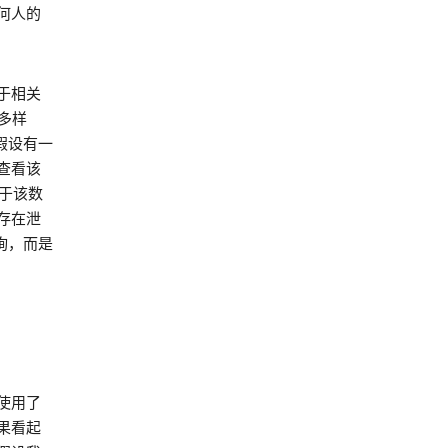
何人的
于相关
多样
假设有一
查看该
于该数
存在泄
询，而是
使用了
果看起