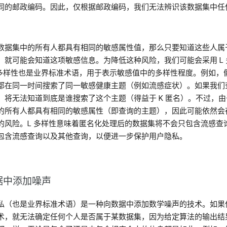
同的邮政编码。因此，仅根据邮政编码，我们无法辨识该数据集中任
数据集中的所有人都具有相同的敏感属性值，那么只要知道这些人属
，就可能会知道这项敏感信息。为降低这种风险，我们可能会采用 L 
 多样性也是业界标准术语，用于表示敏感值中的多样性程度。例如，
都在同一时间搜索了同一敏感健康主题（例如流感症状）。如果我们
，将无法知道到底是谁搜索了这个主题（得益于 K 匿名）。不过，由
的所有人都具有相同的敏感属性（即查询的主题），因此可能依然会
的风险。L 多样性意味着匿名化处理后的数据集将不会只包含流感查
包含流感查询以及其他查询，以便进一步保护用户隐私。
据中添加噪声
私（也是业界标准术语）是一种向数据中添加数学噪声的技术。如果
术，就无法确定任何个人是否属于某数据集，因为给定算法的输出结