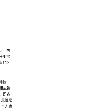
起。为
使用常
有的区
种技
相应群
，即表
，属性是
 个人也