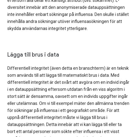
eftersom alla delar ett känsligt attribut (dvs. sökämnet). L-
diversitet innebär att den anonymiserade datauppsättningen
inte innehåller enbart sökningar på influensa. Den skulle i stället
innehålla andra sökningar utöver influensasökningen för att
skydda användarnas integritet ytterligare.
Lägga till brus i data
Differentiell integritet (även detta en branschterm) är en teknik
som används till att lägga till matematiskt brus i data. Med
differentiell integritet är det svårt att avgöra om en individ ingår
i en datauppsättning eftersom utdatan från en viss algoritm i
stort sätt är densamma, oavsett om en individs uppgifter ingår
eller utelämnas. Om vi till exempel mäter den allmänna trenden
för sökningar på influensa i ett geografiskt område. För att
uppnå differentiell integritet måste vi lägga till brus i
datauppsättningen. Detta innebär att vi kan lägga till eller ta
bort ett antal personer som sökte efter influensa i ett visst