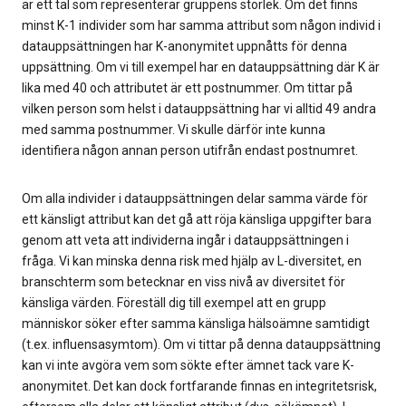
är ett tal som representerar gruppens storlek. Om det finns
minst K-1 individer som har samma attribut som någon individ i
datauppsättningen har K-anonymitet uppnåtts för denna
uppsättning. Om vi till exempel har en datauppsättning där K är
lika med 40 och attributet är ett postnummer. Om tittar på
vilken person som helst i datauppsättning har vi alltid 49 andra
med samma postnummer. Vi skulle därför inte kunna
identifiera någon annan person utifrån endast postnumret.
Om alla individer i datauppsättningen delar samma värde för
ett känsligt attribut kan det gå att röja känsliga uppgifter bara
genom att veta att individerna ingår i datauppsättningen i
fråga. Vi kan minska denna risk med hjälp av L-diversitet, en
branschterm som betecknar en viss nivå av diversitet för
känsliga värden. Föreställ dig till exempel att en grupp
människor söker efter samma känsliga hälsoämne samtidigt
(t.ex. influensasymtom). Om vi tittar på denna datauppsättning
kan vi inte avgöra vem som sökte efter ämnet tack vare K-
anonymitet. Det kan dock fortfarande finnas en integritetsrisk,