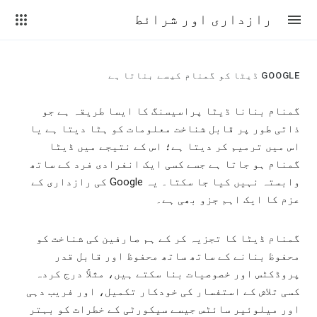
رازداری اور شرائط
GOOGLE ڈیٹا کو گمنام کیسے بناتا ہے
گمنام بنانا ڈیٹا پراسیسنگ کا ایسا طریقہ ہے جو
ذاتی طور پر قابل شناخت معلومات کو ہٹا دیتا ہے یا
اس میں ترمیم کر دیتا ہے؛ اس کے نتیجے میں ڈیٹا
گمنام ہو جاتا ہے جسے کسی ایک انفرادی فرد کے ساتھ
وابستہ نہیں کیا جا سکتا۔ یہ Google کی رازداری کے
عزم کا ایک اہم جزو بھی ہے۔
گمنام ڈیٹا کا تجزیہ کر کے ہم صارفین کی شناخت کو
محفوظ بنانے کے ساتھ ساتھ محفوظ اور قابل قدر
پروڈکٹس اور خصوصیات بنا سکتے ہیں، مثلاً درج کردہ
کسی تلاش کے استفسار کی خودکار تکمیل، اور فریب دہی
اور میلوئیر سائٹس جیسے سیکورٹی کے خطرات کو بہتر