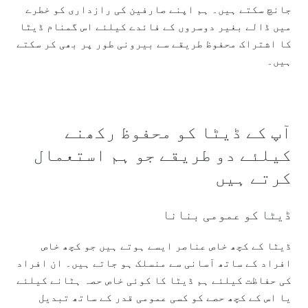
جانچ سکتے ہیں۔ ہم اپنے صارفین کی رازداری کو خطرے
میں ڈالے بغیر دوسروں کے فائدے کیلئے اس گمنام ڈیٹا
کا اشتراک محفوظ طریقے سے بیرونی طور پر بھی کر سکتے
ہیں۔
آپ کے ڈیٹا کو محفوظ رکھنے
کیلئے دو طریقے جو ہم استعمال
کرتے ہیں
ڈیٹا کو عمومی بنانا
ڈیٹا کے کچھ خاص عناصر ایسے ہوتے ہیں جو کچھ خاص
افراد کے ساتھ آسانی سے منسلک ہو جاتے ہیں۔ ان افراد
کی حفاظت کیلئے ہم ڈیٹا کا کوئی خاص حصہ ہٹانے کیلئے
یا اس کے کچھ حصے کو کسی عمومی قدر کے ساتھ تبدیل