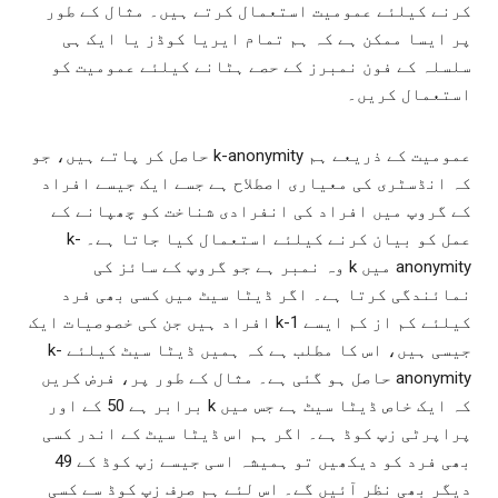
کرنے کیلئے عمومیت استعمال کرتے ہیں۔ مثال کے طور
پر ایسا ممکن ہے کہ ہم تمام ایریا کوڈز یا ایک ہی
سلسلہ کے فون نمبرز کے حصے ہٹانے کیلئے عمومیت کو
استعمال کریں۔
عمومیت کے ذریعے ہم k-anonymity حاصل کر پاتے ہیں، جو
کہ انڈسٹری کی معیاری اصطلاح ہے جسے ایک جیسے افراد
کے گروپ میں افراد کی انفرادی شناخت کو چھپانے کے
عمل کو بیان کرنے کیلئے استعمال کیا جاتا ہے۔ k-
anonymity میں k وہ نمبر ہے جو گروپ کے سائز کی
نمائندگی کرتا ہے۔ اگر ڈیٹا سیٹ میں کسی بھی فرد
کیلئے کم از کم ایسے k-1 افراد ہیں جن کی خصوصیات ایک
جیسی ہیں، اس کا مطلب ہے کہ ہمیں ڈیٹا سیٹ کیلئے k-
anonymity حاصل ہو گئی ہے۔ مثال کے طور پر، فرض کریں
کہ ایک خاص ڈیٹا سیٹ ہے جس میں k برابر ہے 50 کے اور
پراپرٹی زپ کوڈ ہے۔ اگر ہم اس ڈیٹا سیٹ کے اندر کسی
بھی فرد کو دیکھیں تو ہمیشہ اسی جیسے زپ کوڈ کے 49
دیگر بھی نظر آئیں گے۔ اس لئے ہم صرف زپ کوڈ سے کسی