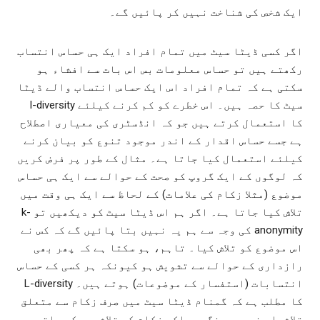
ایک شخص کی شناخت نہیں کر پائیں گے۔
اگر کسی ڈیٹا سیٹ میں تمام افراد ایک ہی حساس انتساب
رکھتے ہیں تو حساس معلومات بس اس بات سے افشاء ہو
سکتی ہے کہ تمام افراد اس ایک حساس انتساب والے ڈیٹا
سیٹ کا حصہ ہیں۔ اس خطرے کو کم کرنے کیلئے l-diversity
کا استعمال کرتے ہیں جو کہ انڈسٹری کی معیاری اصطلاح
ہے جسے حساس اقدار کے اندر موجود تنوع کو بیان کرنے
کیلئے استعمال کیا جاتا ہے۔ مثال کے طور پر فرض کریں
کہ لوگوں کے ایک گروپ کو صحت کے حوالے سے ایک ہی حساس
موضوع (مثلا زکام کی علامات) کے لحاظ سے ایک ہی وقت میں
تلاش کیا جاتا ہے۔ اگر ہم اس ڈیٹا سیٹ کو دیکھیں تو k-
anonymity کی وجہ سے ہم یہ نہیں بتا پائیں گے کہ کس نے
اس موضوع کو تلاش کیا۔ تاہم، ہو سکتا ہے کہ پھر بھی
رازداری کے حوالے سے تشویش ہو کیونکہ ہر کسی کے حساس
انتسابات (استفسار کے موضوعات) ہوتے ہیں۔ L-diversity
کا مطلب ہے کہ گمنام ڈیٹا سیٹ میں صرف زکام سے متعلق
تلاشیاں نہیں ہونگی۔ بلکہ زکام کی تلاشیوں کے ساتھ