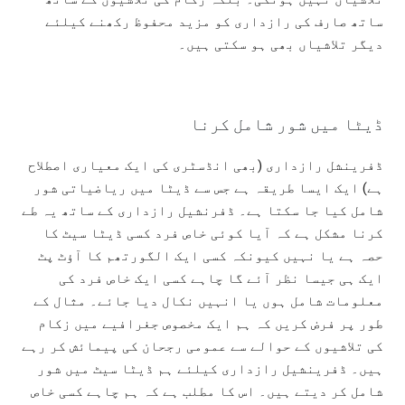
ساتھ صارف کی رازداری کو مزید محفوظ رکھنے کیلئے
دیگر تلاشیاں بھی ہو سکتی ہیں۔
ڈیٹا میں شور شامل کرنا
ڈفرینشل رازداری (بھی انڈسٹری کی ایک معیاری اصطلاح
ہے) ایک ایسا طریقہ ہے جس سے ڈیٹا میں ریاضیاتی شور
شامل کیا جا سکتا ہے۔ ڈفرنشیل رازداری کے ساتھ یہ طے
کرنا مشکل ہے کہ آیا کوئی خاص فرد کسی ڈیٹا سیٹ کا
حصہ ہے یا نہیں کیونکہ کسی ایک الگورتھم کا آؤٹ پٹ
ایک ہی جیسا نظر آئے گا چاہے کسی ایک خاص فرد کی
معلومات شامل ہوں یا انہیں نکال دیا جائے۔ مثال کے
طور پر فرض کریں کہ ہم ایک مخصوص جغرافیے میں زکام
کی تلاشیوں کے حوالے سے عمومی رجحان کی پیمائش کر رہے
ہیں۔ ڈفرینشیل رازداری کیلئے ہم ڈیٹا سیٹ میں شور
شامل کر دیتے ہیں۔ اس کا مطلب ہے کہ ہم چاہے کسی خاص