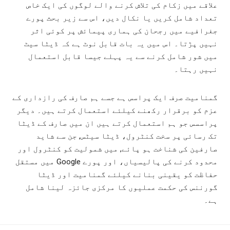
علاقے میں زکام کی تلاش کرنے والے لوگوں کی ایک خاص
تعداد شامل کریں یا نکال دیں، اس سے زیر بحث پورے
جغرافیے میں رجحان کی ہماری پیمائش پر کوئی اثر
نہیں پڑتا۔ اس میں یہ بات قابل نوٹ ہے کہ ڈیٹا سیٹ
میں شور شامل کرنے سے یہ پہلے جیسا قابل استعمال
نہیں رہتا۔
گمنامیت صرف ایک پراسس ہے جسے ہم صارف کی رازداری کے
عزم کو برقرار رکھنے کیلئے استعمال کرتے ہیں۔ دیگر
پراسسس جو ہم استعمال کرتے ہیں ان میں صارف کے ڈیٹا
تک رسائی پر سخت کنٹرول، ڈیٹا سیٹس, جن سے شاید
صارفین کی شناخت ہو پائے, میں شمولیت کو کنٹرول اور
محدود کرنے کی پالیسیاں، اور پورے Google میں مستقل
حفاظت کو یقینی بنانے کیلئے گمنامیت اور ڈیٹا
گورننس کی حکمت عملیوں کا مرکزی جائزہ لینا شامل
ہے۔