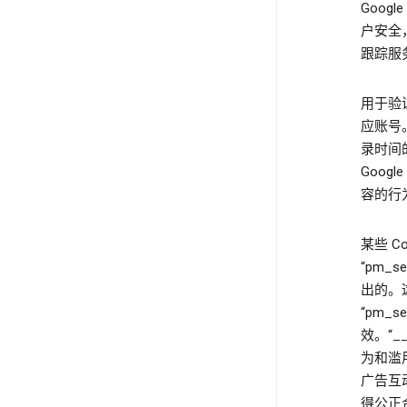
Goog
户安全
跟踪服
用于验
应账号。例
录时间
Goog
容的行为
某些 
“pm_
出的。
“pm_s
效。“__
为和滥
广告互动
得公正合理