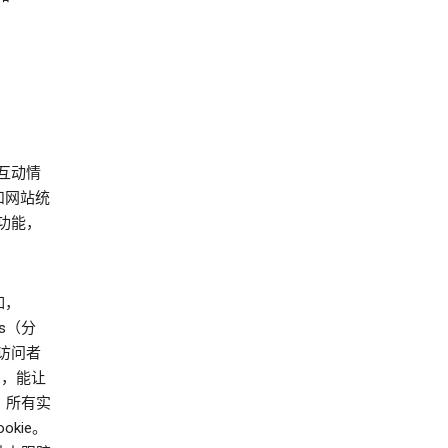
的互动情
和网站统
功能，
如，
cs（分
访问者
ie，能让
。所有实
okie。