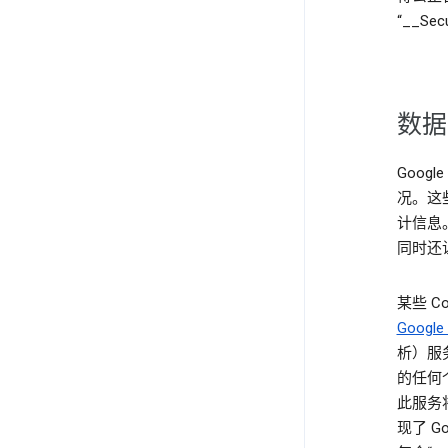
“__Se
数据
Goog
况。这
计信息
同时还
某些 
Google
析）服
的任何个
此服务将
现了 Go