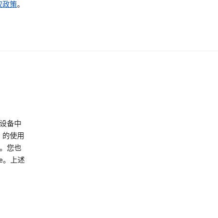
权政策
。
/设备中
e 的使用
。您也
e。上述