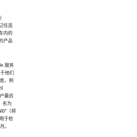
些
：记住选
车内的
的产品
e 服务
取决于他们
信息，例
0
用户最后
月。名为
ENID”（将
还会用于检
个月。