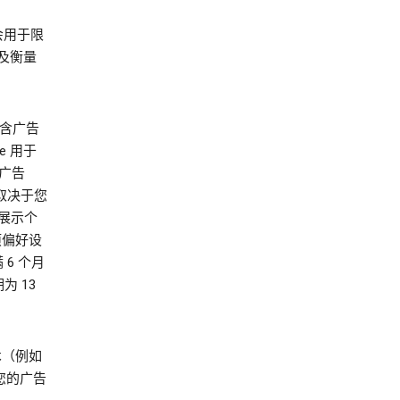
会用于限
及衡量
不含广告
ie 用于
动广告
体取决于您
您展示个
项偏好设
 6 个月
为 13
技术（例如
决于您的广告