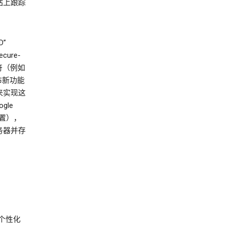
站上跟踪
D”
cure-
识符（例如
发布新功能
e 来实现这
gle
置），
务器并存
示个性化