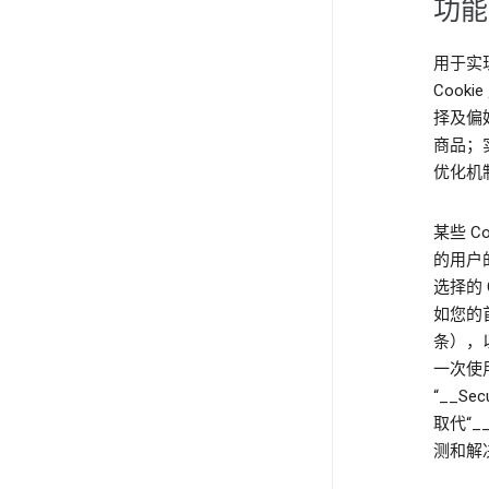
功能
用于实
Cook
择及偏
商品；
优化机
某些 C
的用户的
选择的 
如您的
条），以
一次使用
“__Sec
取代“_
测和解决