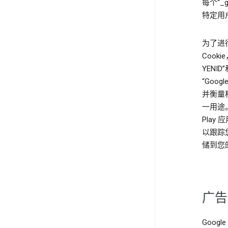
每个“_
特定用
为了进行分
Cookie
YENI
“Goo
并衡量相关
一用途。“
Pla
以跟踪
储到您的
广告
Goog