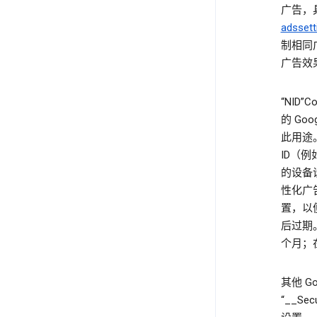
广告，
adssett
制相同
广告效
“NID
的 Goog
此用途。“
ID（例
的设备设
性化广告
置，以便
后过期。在
个月；在
其他 G
“__Se