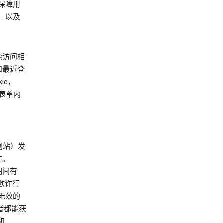
时保障用
，以及
能访问相
 和最近登
ie，
的表单内
，
他网站）发
作。
话期间有
容、欺诈行
无效的
作者都能获
和