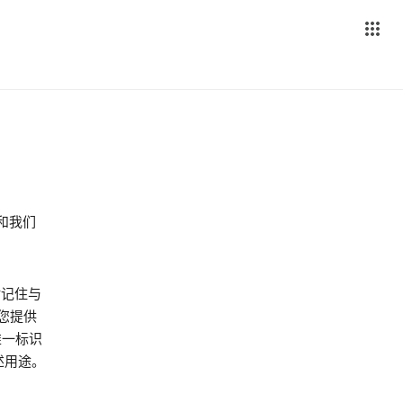
 和我们
站记住与
您提供
唯一标识
下述用途。