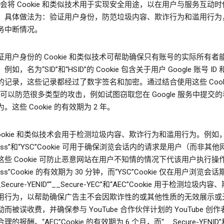
le 会将 Cookie 和类似技术用于实现安全用途，以在用户与服务互动
，具体做法为：验证用户身份，防范垃圾内容、欺诈行为和滥用行为
务中断情况。
证用户身份的 Cookie 和类似技术可帮助确保只有账号的实际所有者
如，名为“SID”和“HSID”的 Cookie 包含关于用户 Google 账号 ID
的记录，这些记录都经过了数字签名和加密。通过结合使用这些 Cook
le 可以防范很多类型的攻击，例如试图窃取您在 Google 服务中提交
。这些 Cookie 的有效期为 2 年。
Cookie 和类似技术会用于检测垃圾内容、欺诈行为和滥用行为。例如
sess”和“YSC”Cookie 可用于确保浏览会话内的请求是用户（而非其
这些 Cookie 可防止恶意网站在用户不知情的情况下代该用户执行操
ess”Cookie 的有效期为 30 分钟，而“YSC”Cookie 仅在用户浏览会
Secure-YENID”“__Secure-YEC”和“AEC”Cookie 用于检测垃圾内
用行为，以帮助确保广告主不会因欺诈性的或其他性质的无效展示或
而被误收费，并确保参与 YouTube 合作伙伴计划的 YouTube 创
的报酬。“AEC”Cookie 的有效期为 6 个月，而“__Secure-YENID”