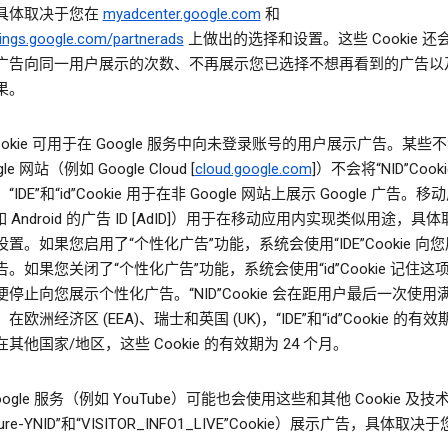
具体取决于您在
myadcenter.google.com
和
ings.google.com/partnerads
上做出的选择和设置。这些 Cookie 还
广告向同一用户展示的次数、不再展示您已选择不想再看到的广告以
果。
”Cookie 可用于在 Google 服务中向未登录账号的用户展示广告。某些
le 网站（例如 Google Cloud [
cloud.google.com
]）不会将“NID”Cook
IDE”和“id”Cookie 用于在非 Google 网站上展示 Google 广告。移
如 Android 的广告 ID [AdID]）用于在移动应用内实现类似用途，具
置。如果您启用了“个性化广告”功能，系统会使用“IDE”Cookie 向
。如果您关闭了“个性化广告”功能，系统会使用“id”Cookie 记住这
停止向您展示个性化广告。“NID”Cookie 会在距用户最后一次使用满
欧洲经济区 (EEA)、瑞士和英国 (UK)，“IDE”和“id”Cookie 的有效期
其他国家/地区，这些 Cookie 的有效期为 24 个月。
oogle 服务（例如 YouTube）可能也会使用这些和其他 Cookie 及
cure-YNID”和“VISITOR_INFO1_LIVE”Cookie）展示广告，具体取