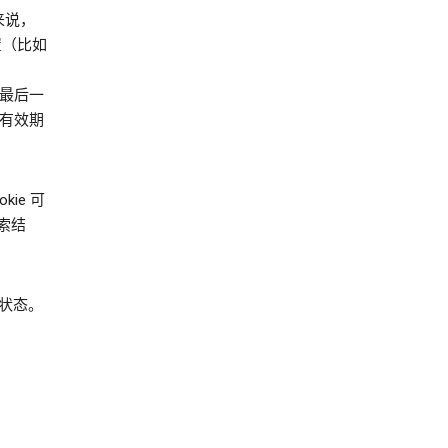
来说，
设置（比如
户最后一
，有效期
kie 可
索结
选择状态。