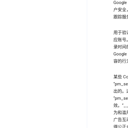
Goog
户安全
跟踪服
用于验
应账号。例
录时间
Goog
容的行为
某些 
“pm_
出的。
“pm_s
效。“__
为和滥
广告互动
得公正合理