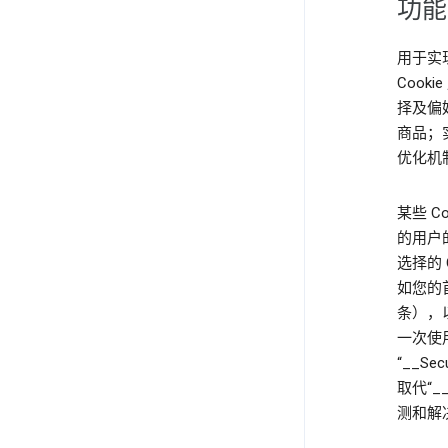
功能
用于实
Cook
择及偏
商品；
优化机
某些 C
的用户的
选择的 
如您的
条），以
一次使用
“__Sec
取代“_
测和解决