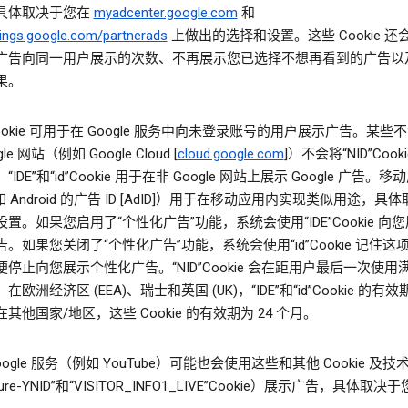
具体取决于您在
myadcenter.google.com
和
ings.google.com/partnerads
上做出的选择和设置。这些 Cookie 还
广告向同一用户展示的次数、不再展示您已选择不想再看到的广告以
果。
”Cookie 可用于在 Google 服务中向未登录账号的用户展示广告。某些
le 网站（例如 Google Cloud [
cloud.google.com
]）不会将“NID”Cook
IDE”和“id”Cookie 用于在非 Google 网站上展示 Google 广告。移
如 Android 的广告 ID [AdID]）用于在移动应用内实现类似用途，具
置。如果您启用了“个性化广告”功能，系统会使用“IDE”Cookie 向
。如果您关闭了“个性化广告”功能，系统会使用“id”Cookie 记住这
停止向您展示个性化广告。“NID”Cookie 会在距用户最后一次使用满
欧洲经济区 (EEA)、瑞士和英国 (UK)，“IDE”和“id”Cookie 的有效期
其他国家/地区，这些 Cookie 的有效期为 24 个月。
oogle 服务（例如 YouTube）可能也会使用这些和其他 Cookie 及
cure-YNID”和“VISITOR_INFO1_LIVE”Cookie）展示广告，具体取