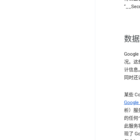
“__Se
数据
Goog
况。这
计信息
同时还
某些 
Google
析）服
的任何个
此服务将
现了 Go