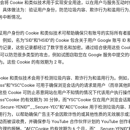
le 会将 Cookie 和类似技术用于实现安全用途，以在用户与服务互动
，具体做法为：验证用户身份，防范垃圾内容、欺诈行为和滥用行为
务中断情况。
证用户身份的 Cookie 和类似技术可帮助确保只有账号的实际所有者
如，名为“SID”和“HSID”的 Cookie 包含关于用户 Google 账号 ID
的记录，这些记录都经过了数字签名和加密。通过结合使用这些 Cook
le 可以防范很多类型的攻击，例如试图窃取您在 Google 服务中提交
。这些 Cookie 的有效期为 2 年。
Cookie 和类似技术会用于检测垃圾内容、欺诈行为和滥用行为。例如
sess”和“YSC”Cookie 可用于确保浏览会话内的请求是用户（而非其
这些 Cookie 可防止恶意网站在用户不知情的情况下代该用户执行操
ess”Cookie 的有效期为 30 分钟，而“YSC”Cookie 仅在用户浏览会
Secure-YENID”“__Secure-YEC”和“AEC”Cookie 用于检测垃圾内
用行为，以帮助确保广告主不会因欺诈性的或其他性质的无效展示或
而被误收费，并确保参与 YouTube 合作伙伴计划的 YouTube 创
的报酬。“AEC”Cookie 的有效期为 6 个月，而“__Secure-YENID”