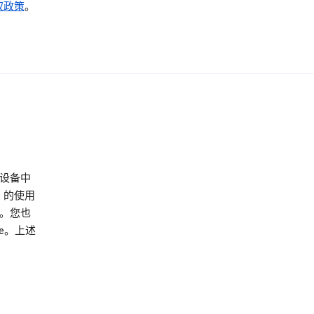
权政策
。
/设备中
e 的使用
。您也
e。上述