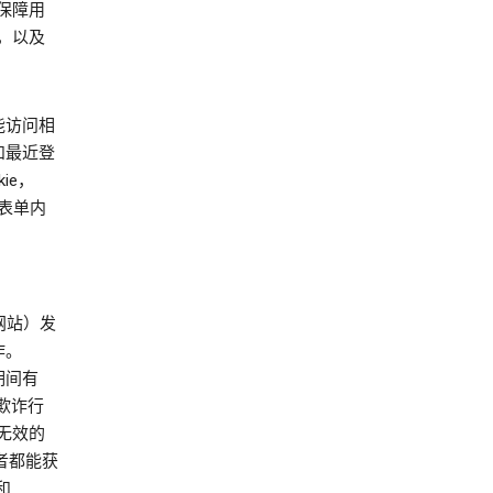
时保障用
，以及
能访问相
 和最近登
ie，
的表单内
，
他网站）发
作。
话期间有
容、欺诈行
无效的
作者都能获
和