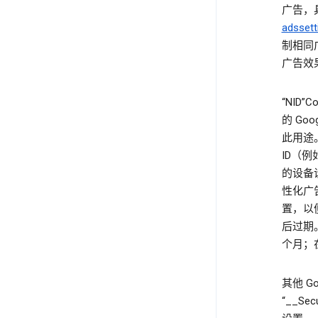
广告，
adssett
制相同
广告效
“NID
的 Goog
此用途。“
ID（例
的设备设
性化广告
置，以便
后过期。在
个月；在
其他 G
“__Se