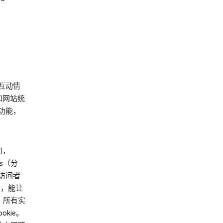
的互动情
和网站统
功能，
如，
cs（分
访问者
ie，能让
。所有实
okie。