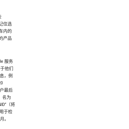
些
：记住选
车内的
的产品
e 服务
取决于他们
信息，例
0
用户最后
月。名为
ENID”（将
还会用于检
个月。