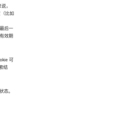
来说，
设置（比如
户最后一
，有效期
kie 可
索结
选择状态。