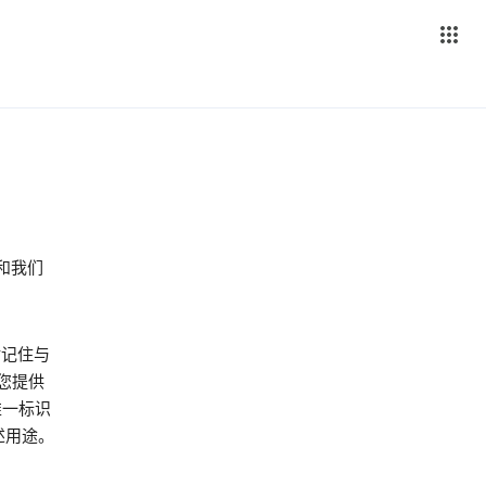
 和我们
站记住与
您提供
唯一标识
下述用途。