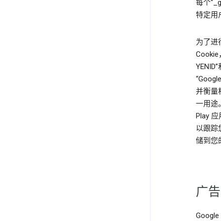
每个“_
特定用
为了进行分
Cookie
YENI
“Goo
并衡量相关
一用途。“
Pla
以跟踪
储到您的
广告
Goog