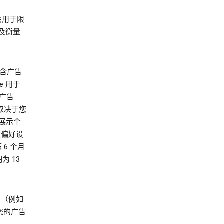
会用于限
及衡量
不含广告
ie 用于
动广告
体取决于您
您展示个
项偏好设
 6 个月
为 13
技术（例如
决于您的广告