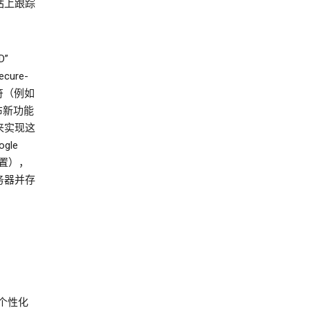
站上跟踪
D”
cure-
识符（例如
发布新功能
e 来实现这
gle
置），
务器并存
示个性化