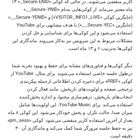
کاربر منقضی می‌شوند، در حالی که کوکی «‎_Secure-ENID»‏ ۱۳
ماه معتبر می‌ماند. از کوکی‌هایی به‌نام «‎__Secure-YNID»
(جایگزین کوکی «VISITOR_INFO1_LIVE») و «‎__Secure-YENID»
(جایگزین «‎__Secure-YEC») با هدف مشابهی برای YouTube
استفاده می‌شود و این کوکی‌ها برای شناسایی و حل کردن
مشکلات مربوط به این سرویس نیز به‌کار می‌روند. ماندگاری این
کوکی‌ها به‌ترتیب ۶ و ۱۳ ماه است.
دیگر کوکی‌ها و فناوری‌های مشابه برای حفظ و بهبود تجربه شما
درطول جلسه خاصی استفاده می‌شوند. برای مثال، YouTube از
کوکی «PREF» برای ذخیره کردن اطلاعاتی ازجمله پیکربندی
ترجیحی صفحه و اولویت‌های بازپخش، مانند فعال کردن
انتخاب‌های بازپخش، درهم‌سازی محتوا، و اندازه پخش‌کننده
استفاده می‌کند. برای YouTube Music، این اولویت‌ها شامل
میزان صدا، حالت تکرار، و پخش خودکار می‌شود. این کوکی ۸ ماه
بعداز از آخرین استفاده کاربر منقضی می‌شود. کوکی «pm_sess»
نیز به حفظ جلسه مرورگر شما کمک می‌کند و ماندگاری آن ۳۰
دقیقه است.