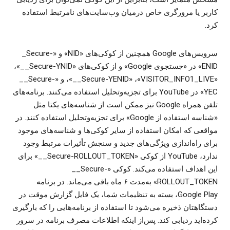
کاربر یا مرورگری خاص درمیان وب‌سایت‌های نامرتبط استفاده
کرد.
سرویس‌های Google همچنین از کوکی‌های «NID» و «‎_Secure-
ENID» در «جستجوی Google» و از کوکی‌های «‎__Secure-YNID»،‏
«VISITOR_INFO1_LIVE»،‏ «‎__Secure-YENID»، و «‎__Secure-
YEC» در YouTube برای تجزیه‌وتحلیل استفاده می‌کنند. برنامه‌های
تلفن همراه Google نیز ممکن است از شناسه‌های یکتا مثل
«شناسه استفاده از Google» برای تجزیه‌وتحلیل استفاده کنند. در
مواقعی که امکان استفاده از سایر کوکی‌ها و شناسه‌های موجود
برای راه‌اندازی ویژگی‌های جدید و سنجش تأثیرات مرتبط وجود
ندارد، YouTube از کوکی «‎__Secure-ROLLOUT_TOKEN» برای
این اهداف استفاده می‌کند. کوکی «‎__Secure-
ROLLOUT_TOKEN» به‌مدت ۶ ماه باقی می‌ماند. در برنامه
Google Play، بسته به تنظیمات شما، یک فایل گزارش موقت در
دستگاهتان ذخیره می‌شود تا استفاده از برنامه‌هایی را که بارگیری
کرده‌اید ردیابی کند. پس‌از اینکه اطلاعات مصرف برنامه در سرور