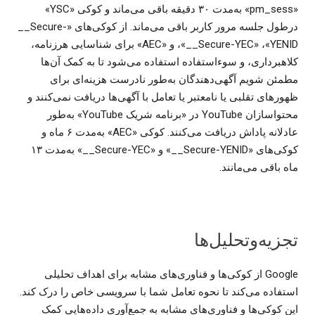
«pm_sess» به‌مدت ۳۰ دقیقه باقی می‌ماند و کوکی «YSC»
درطول جلسه مرور کاربر باقی می‌ماند. از کوکی‌های «‎__Secure-
YENID»،‏ «‎__Secure-YEC»، و «AEC» برای شناسایی هرزنامه،
کلاهبرداری، و سوءاستفاده استفاده می‌شود تا به کمک آن‌ها
مطمئن شویم آگهی‌دهندگان به‌طور نادرست هزینه‌ای برای
ظهورهای تقلبی یا نامعتبر یا تعامل با آگهی‌ها دریافت نمی‌کنند و
محتواسازان YouTube در «برنامه شریک YouTube» به‌طور
عادلانه پاداش دریافت می‌کنند. کوکی «AEC» به‌مدت ۶ ماه و
کوکی‌های «‎__Secure-YENID» و «‎__Secure-YEC» به‌مدت ۱۳
ماه باقی می‌مانند.
تجزیه‌وتحلیل‌ها
‫Google از کوکی‌ها و فناوری‌های مشابه برای اهداف تحلیلی
استفاده می‌کند تا نحوه تعامل شما با سرویسی خاص را درک کند.
این کوکی‌ها و فناوری‌های مشابه به جمع‌آوری داده‌هایی کمک