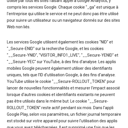
utilisé par tous les sites faisant appel à Google Analytics, y
compris les services Google. Chaque cookie "_ga" est unique à
l'entreprise qui utilise le service et ne peut donc pas être utilisé
pour suivre un utilisateur ou un navigateur donnés sur des sites
Web non liés.
Les services Google utilisent également les cookies "NID" et
"_Secure-ENID" sur la recherche Google, et les cookies
"__Secure-YNID", "VISITOR_INFO1_LIVE", "__Secure-YENID" et
"__Secure-YEC" sur YouTube, à des fins d'analyse. Les applis
mobiles Google peuvent également utiliser des identifiants
uniques, tels que l'ID d'utilisation Google, à des fins d'analyse.
YouTube utilise le cookie "__Secure-ROLLOUT_TOKEN" pour
lancer de nouvelles fonctionnalités et mesurer l'impact associé
lorsque d'autres cookies et identifiants existants ne peuvent
pas être utilisés dans le même but. Le cookie "__Secure-
ROLLOUT_TOKEN" reste actif pendant six mois. Dans l'appli
Google Play, selon vos paramètres, un fichier journal temporaire
est stocké sur votre appareil pour suivre l'utilisation des applis
que vous avez téléchargées. Il est supprimé une fois que les