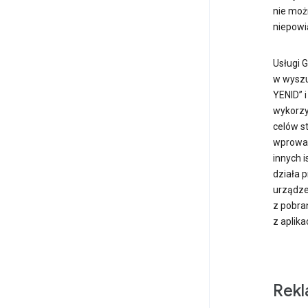
nie moż
niepowi
Usługi G
w wyszu
YENID” 
wykorzys
celów s
wprowad
innych 
działa p
urządze
z pobran
z aplika
Rek