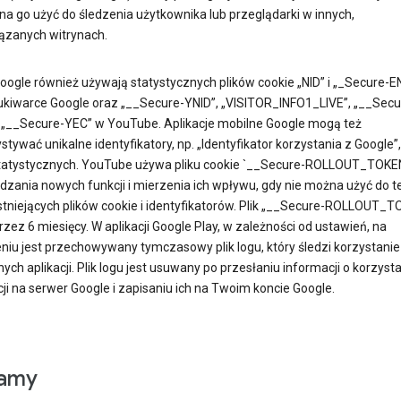
na go użyć do śledzenia użytkownika lub przeglądarki w innych,
ązanych witrynach.
oogle również używają statystycznych plików cookie „NID” i „_Secure-E
kiwarce Google oraz „__Secure-YNID”, „VISITOR_INFO1_LIVE”, „__Secu
i „__Secure-YEC” w YouTube. Aplikacje mobilne Google mogą też
tywać unikalne identyfikatory, np. „Identyfikator korzystania z Google”,
tatystycznych. YouTube używa pliku cookie `__Secure-ROLLOUT_TOKE
zania nowych funkcji i mierzenia ich wpływu, gdy nie można użyć do t
istniejących plików cookie i identyfikatorów. Plik „__Secure-ROLLOUT_
rzez 6 miesięcy. W aplikacji Google Play, w zależności od ustawień, na
niu jest przechowywany tymczasowy plik logu, który śledzi korzystanie
ych aplikacji. Plik logu jest usuwany po przesłaniu informacji o korzyst
cji na serwer Google i zapisaniu ich na Twoim koncie Google.
lamy