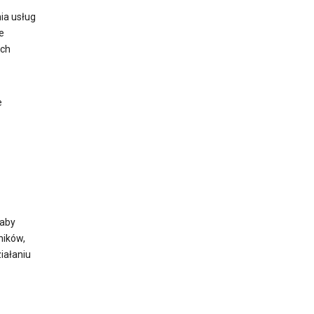
ia usług
e
ych
e
 aby
ników,
iałaniu