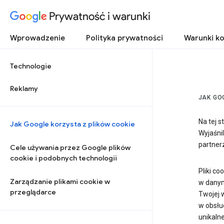
Prywatność i warunki
Wprowadzenie
Polityka prywatności
Warunki ko
Technologie
Reklamy
JAK GO
Na tej s
Jak Google korzysta z plików cookie
Wyjaśnil
partnerz
Cele używania przez Google plików
cookie i podobnych technologii
Pliki co
Zarządzanie plikami cookie w
w danym
przeglądarce
Twojej w
w obsłu
unikalne