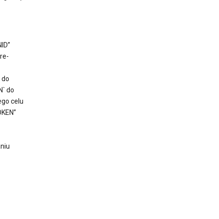
NID”
re-
 do
N` do
ego celu
TOKEN”
aniu