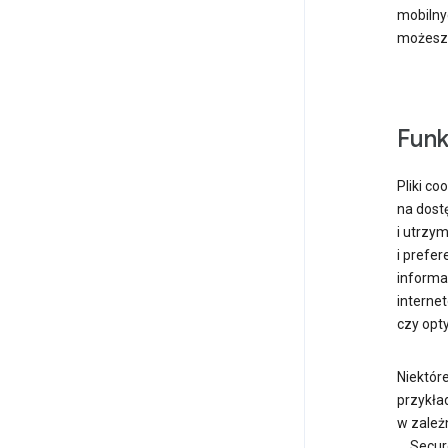
mobilny
możesz 
Funk
Pliki c
na dostę
i utrzy
i prefe
informa
interne
czy opt
Niektóre
przykła
w zależn
„_Secur