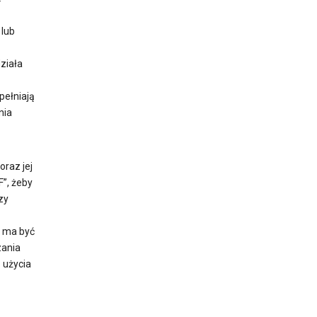
 lub
działa
pełniają
nia
oraz jej
F”, żeby
zy
u ma być
zania
 użycia