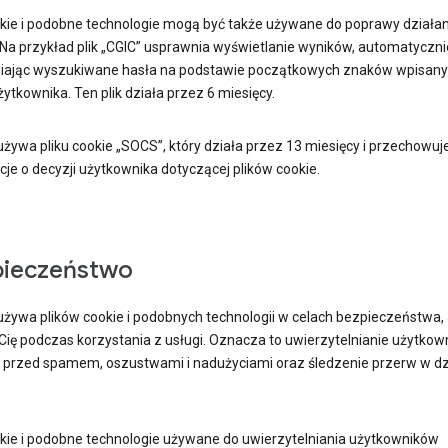
ookie i podobne technologie mogą być także używane do poprawy działan
 Na przykład plik „CGIC” usprawnia wyświetlanie wyników, automatyczni
iając wyszukiwane hasła na podstawie początkowych znaków wpisan
ytkownika. Ten plik działa przez 6 miesięcy.
żywa pliku cookie „SOCS”, który działa przez 13 miesięcy i przechowuj
je o decyzji użytkownika dotyczącej plików cookie.
pieczeństwo
używa plików cookie i podobnych technologii w celach bezpieczeństwa,
 Cię podczas korzystania z usługi. Oznacza to uwierzytelnianie użytkow
 przed spamem, oszustwami i nadużyciami oraz śledzenie przerw w dz
ookie i podobne technologie używane do uwierzytelniania użytkowników