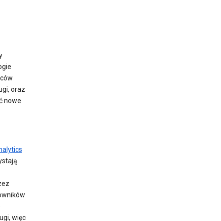
y
ogie
rców
gi, oraz
ać nowe
alytics
ystają
zez
kowników
e
ugi, więc