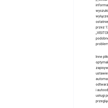
informa
wyszuki
wyłączen
ostatnie
przez 13
„VISITO
podobne
problemó
Inne pli
optymal
zapisyw
ustawie
automat
odtwarz
i autood
usługi 
przegląd