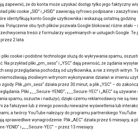
ą zapewnić, że do konta może uzyskać dostęp tylko jego faktyczny właś
ład pliki cookie „SID” i „HSID” zawierają cyfrowo podpisane i zaszyfro
óre identyfikują konto Google użytkownika i wskazują ostatnią godzinę
ia. Połączenie obu tych plików pozwala Google blokować różne ataki – 
rzechwycenia treści z formularzy wypełnianych w usługach Google. Te p
 przez 2 lata.
e pliki cookie i podobne technologie służą do wykrywania spamu, oszus
ć. Na przykład pliki „pm_sess” i „YSC” dają pewność, że żądania wysyła
 sesji przeglądania pochodzą od użytkownika, a nie z innych witryn. Te 
uniemożliwiają złośliwym witrynom wykonywanie działań w imieniu uży
 zgody. Plik „pm_sess” działa przez 30 minut, a plik „YSC” – do zakońc
zeglądania. Pliki „__Secure-YENID”, „__Secure-YEC” i „AEC” są używane
nia spamu, oszustw i nadużyć, dzięki czemu reklamodawcy nie są nies
ni za fałszywe lub z innego powodu nieważne wyświetlenia lub interakc
mami, a twórcy YouTube należący do programu partnerskiego YouTube
ą sprawiedliwe wynagrodzenie. Plik „AEC” działa przez 6 miesięcy, a pli
re-YENID” i „__Secure-YEC” – przez 13 miesięcy.