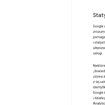
Stat
Google 
zrozumie
pomagaj
i statys
ulepsza
usługi.
Niektóre
„dowiedz
używa ze
z tej us
identyf
Google 
i działa
Analytic