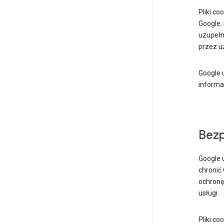
Pliki c
Google.
uzupełn
przez uż
Google u
informac
Bez
Google 
chronić
ochronę
usługi.
Pliki c