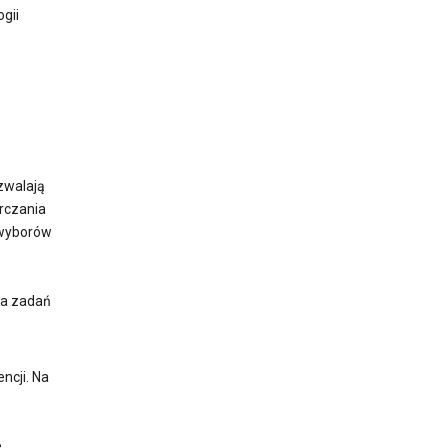
gii
zwalają
arczania
 wyborów
ka zadań
ncji. Na
e