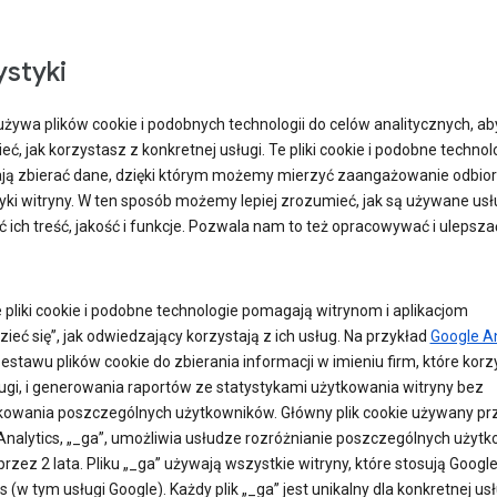
ystyki
używa plików cookie i podobnych technologii do celów analitycznych, ab
ć, jak korzystasz z konkretnej usługi. Te pliki cookie i podobne technol
ą zbierać dane, dzięki którym możemy mierzyć zaangażowanie odbio
tyki witryny. W ten sposób możemy lepiej zrozumieć, jak są używane usłu
ć ich treść, jakość i funkcje. Pozwala nam to też opracowywać i ulepsz
 pliki cookie i podobne technologie pomagają witrynom i aplikacjom
ieć się”, jak odwiedzający korzystają z ich usług. Na przykład
Google An
stawu plików cookie do zbierania informacji w imieniu firm, które korz
ługi, i generowania raportów ze statystykami użytkowania witryny bez
ikowania poszczególnych użytkowników. Główny plik cookie używany pr
Analytics, „_ga”, umożliwia usłudze rozróżnianie poszczególnych użyt
 przez 2 lata. Pliku „_ga” używają wszystkie witryny, które stosują Googl
s (w tym usługi Google). Każdy plik „_ga” jest unikalny dla konkretnej usł