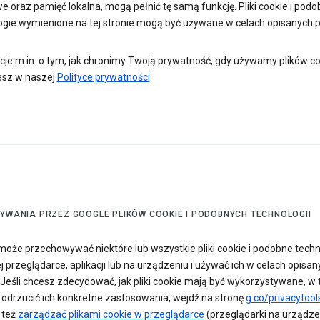
e oraz pamięć lokalna, mogą pełnić tę samą funkcję. Pliki cookie i pod
ogie wymienione na tej stronie mogą być używane w celach opisanych p
cje m.in. o tym, jak chronimy Twoją prywatność, gdy używamy plików co
esz w naszej
Polityce prywatności
.
ŻYWANIA PRZEZ GOOGLE PLIKÓW COOKIE I PODOBNYCH TECHNOLOGII
może przechowywać niektóre lub wszystkie pliki cookie i podobne techn
 przeglądarce, aplikacji lub na urządzeniu i używać ich w celach opisan
 Jeśli chcesz zdecydować, jak pliki cookie mają być wykorzystywane, w
 odrzucić ich konkretne zastosowania, wejdź na stronę
g.co/privacytool
 też
zarządzać plikami cookie w przeglądarce
(przeglądarki na urządze