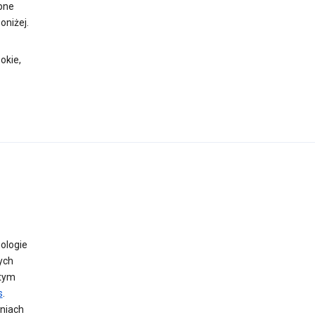
obne
oniżej.
okie,
ologie
ych
 tym
s
.
niach