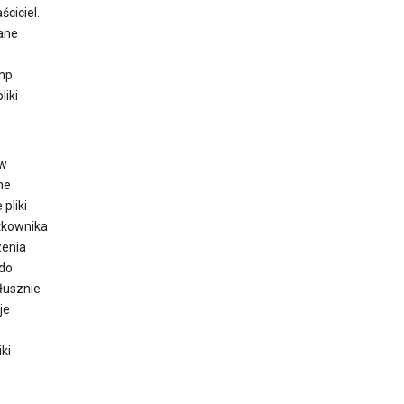
ciciel.
wane
np.
liki
tw
ne
pliki
tkownika
zenia
 do
łusznie
je
ki