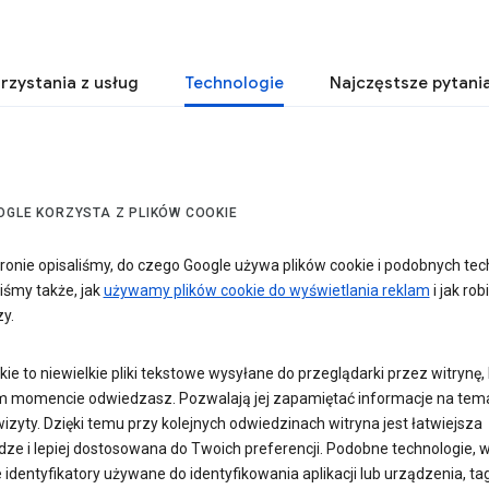
rzystania z usług
Technologie
Najczęstsze pytani
OGLE KORZYSTA Z PLIKÓW COOKIE
tronie opisaliśmy, do czego Google używa plików cookie i podobnych tech
iśmy także, jak
używamy plików cookie do wyświetlania reklam
i jak rob
y.
okie to niewielkie pliki tekstowe wysyłane do przeglądarki przez witrynę,
 momencie odwiedzasz. Pozwalają jej zapamiętać informacje na tem
izyty. Dzięki temu przy kolejnych odwiedzinach witryna jest łatwiejsza
dze i lepiej dostosowana do Twoich preferencji. Podobne technologie, 
 identyfikatory używane do identyfikowania aplikacji lub urządzenia, tag