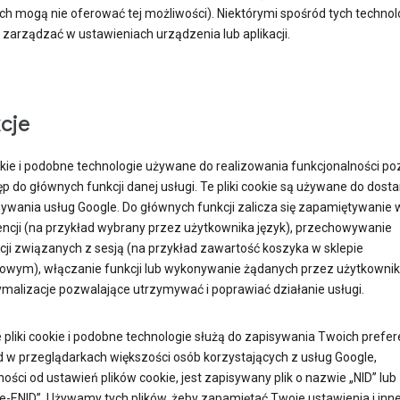
ch mogą nie oferować tej możliwości). Niektórymi spośród tych technolo
zarządzać w ustawieniach urządzenia lub aplikacji.
cje
ookie i podobne technologie używane do realizowania funkcjonalności po
p do głównych funkcji danej usługi. Te pliki cookie są używane do dost
mywania usług Google. Do głównych funkcji zalicza się zapamiętywanie
rencji (na przykład wybrany przez użytkownika język), przechowywanie
cji związanych z sesją (na przykład zawartość koszyka w sklepie
towym), włączanie funkcji lub wykonywanie żądanych przez użytkowni
ymalizacje pozwalające utrzymywać i poprawiać działanie usługi.
 pliki cookie i podobne technologie służą do zapisywania Twoich prefere
d w przeglądarkach większości osób korzystających z usług Google,
ości od ustawień plików cookie, jest zapisywany plik o nazwie „NID” lub
e-ENID”. Używamy tych plików, żeby zapamiętać Twoje ustawienia i inn