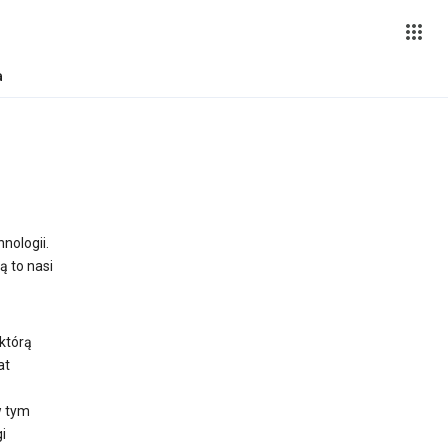
a
nologii.
ią to nasi
 którą
at
w tym
i