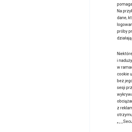
pomagaj
Na przyk
dane, kt
logowan
próby p
działają
Niektór
i naduży
w ramach
cookie 
bez jego
sesji pr
wykrywa
obciąża
z rekla
otrzymuj
„__Secu