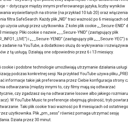
cje – dotyczące między innymi preferowanego języka, liczby wyników
wania wyświetlanych na stronie (na przykład 10 lub 20) oraz włączenia
ia filtra SafeSearch. Każdy plik „NID” traci ważność po 6 miesiącach od
go użycia usługi przez użytkownika. Z kolei plik cookie „_Secure-ENID” 
 miesięcy. Pliki cookie o nazwie „__Secure-YNID” (zastępujący plik
R_INFO1_LIVE”) i „__Secure-YENID” (zastępujący plik „__Secure-YEC”) s
 zadanie na YouTube, a dodatkowo służą do wykrywania i rozwiązywa
w z tą usługą. Działają one odpowiednio przez 6 i 13 miesięcy.
ki cookie i podobne technologie umożliwiają utrzymanie działania usługi 
izację podczas konkretnej sesji. Na przykład YouTube używa pliku „PRE
ać informacje takie jak preferowana przez Ciebie konfiguracja strony c
nia odtwarzania (między innymi to, czy filmy mają się odtwarzać
ycznie, czy zgadzasz się na odtwarzanie losowe albo jakiego rozmiar
acz). W YouTube Music te preferencje obejmują głośność, tryb powtar
twarzanie. Taki plik cookie traci ważność po 8 miesiącach od ostatniego
przez użytkownika. Plik „pm_sess” również pomaga utrzymać sesję
ania. Działa przez 30 minut.