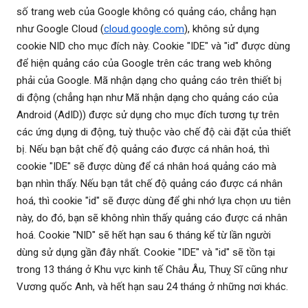
số trang web của Google không có quảng cáo, chẳng hạn
như Google Cloud (
cloud.google.com
), không sử dụng
cookie NID cho mục đích này. Cookie "IDE" và "id" được dùng
để hiện quảng cáo của Google trên các trang web không
phải của Google. Mã nhận dạng cho quảng cáo trên thiết bị
di động (chẳng hạn như Mã nhận dạng cho quảng cáo của
Android (AdID)) được sử dụng cho mục đích tương tự trên
các ứng dụng di động, tuỳ thuộc vào chế độ cài đặt của thiết
bị. Nếu bạn bật chế độ quảng cáo được cá nhân hoá, thì
cookie "IDE" sẽ được dùng để cá nhân hoá quảng cáo mà
bạn nhìn thấy. Nếu bạn tắt chế độ quảng cáo được cá nhân
hoá, thì cookie "id" sẽ được dùng để ghi nhớ lựa chọn ưu tiên
này, do đó, bạn sẽ không nhìn thấy quảng cáo được cá nhân
hoá. Cookie "NID" sẽ hết hạn sau 6 tháng kể từ lần người
dùng sử dụng gần đây nhất. Cookie "IDE" và "id" sẽ tồn tại
trong 13 tháng ở Khu vực kinh tế Châu Âu, Thuỵ Sĩ cũng như
Vương quốc Anh, và hết hạn sau 24 tháng ở những nơi khác.