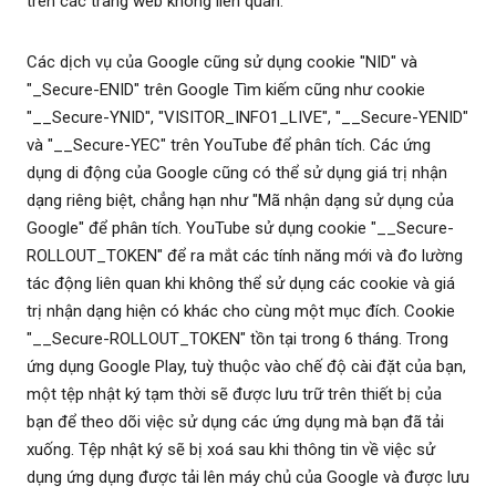
trên các trang web không liên quan.
Các dịch vụ của Google cũng sử dụng cookie "NID" và
"_Secure-ENID" trên Google Tìm kiếm cũng như cookie
"__Secure-YNID", "VISITOR_INFO1_LIVE", "__Secure-YENID"
và "__Secure-YEC" trên YouTube để phân tích. Các ứng
dụng di động của Google cũng có thể sử dụng giá trị nhận
dạng riêng biệt, chẳng hạn như "Mã nhận dạng sử dụng của
Google" để phân tích. YouTube sử dụng cookie "__Secure-
ROLLOUT_TOKEN" để ra mắt các tính năng mới và đo lường
tác động liên quan khi không thể sử dụng các cookie và giá
trị nhận dạng hiện có khác cho cùng một mục đích. Cookie
"__Secure-ROLLOUT_TOKEN" tồn tại trong 6 tháng. Trong
ứng dụng Google Play, tuỳ thuộc vào chế độ cài đặt của bạn,
một tệp nhật ký tạm thời sẽ được lưu trữ trên thiết bị của
bạn để theo dõi việc sử dụng các ứng dụng mà bạn đã tải
xuống. Tệp nhật ký sẽ bị xoá sau khi thông tin về việc sử
dụng ứng dụng được tải lên máy chủ của Google và được lưu