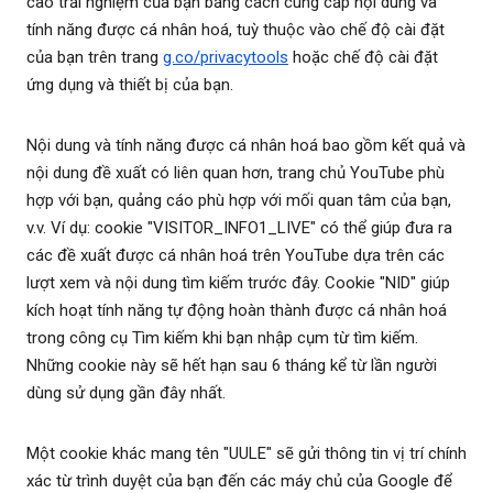
cao trải nghiệm của bạn bằng cách cung cấp nội dung và
tính năng được cá nhân hoá, tuỳ thuộc vào chế độ cài đặt
của bạn trên trang
g.co/privacytools
hoặc chế độ cài đặt
ứng dụng và thiết bị của bạn.
Nội dung và tính năng được cá nhân hoá bao gồm kết quả và
nội dung đề xuất có liên quan hơn, trang chủ YouTube phù
hợp với bạn, quảng cáo phù hợp với mối quan tâm của bạn,
v.v. Ví dụ: cookie "VISITOR_INFO1_LIVE" có thể giúp đưa ra
các đề xuất được cá nhân hoá trên YouTube dựa trên các
lượt xem và nội dung tìm kiếm trước đây. Cookie "NID" giúp
kích hoạt tính năng tự động hoàn thành được cá nhân hoá
trong công cụ Tìm kiếm khi bạn nhập cụm từ tìm kiếm.
Những cookie này sẽ hết hạn sau 6 tháng kể từ lần người
dùng sử dụng gần đây nhất.
Một cookie khác mang tên "UULE" sẽ gửi thông tin vị trí chính
xác từ trình duyệt của bạn đến các máy chủ của Google để