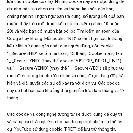
lựa chọn cookie của họ. Những cookie này sẽ được dùng để
ghi nhớ các lựa chọn ưu tiên và thông tin khác của bạn,
chẳng hạn như ngôn ngữ bạn ưa dùng, số lượng kết quả bạn
muốn thấy trên mỗi trang kết quả tìm kiếm (ví dụ: 10 hoặc
20) và việc bạn có muốn bật bộ lọc Tìm kiếm an toàn của
Google hay không. Mỗi cookie "NID" sẽ hết hạn sau 6 tháng
kể từ lần sử dụng gần nhất của người dùng, còn cookie
"_Secure-ENID" sẽ tồn tại trong 13 tháng. Cookie mang tên
"__Secure-YNID" (thay thế cookie "VISITOR_INFO1_LIVE")
và "__Secure-YENID" (thay thế "__Secure-YEC") sẽ phục vụ
mục đích tương tự cho YouTube và cũng được dùng để phát
hiện và giải quyết các sự cố xảy ra với dịch vụ. Các cookie
này sẽ hết hạn sau khoảng thời gian lần lượt là 6 tháng và 13
tháng.
Các cookie và công nghệ tương tự sẽ được dùng để duy trì
và nâng cao trải nghiệm cho bạn trong một phiên cụ thể. Ví
dụ: YouTube sử dụng cookie "PREF" để lưu trữ thông tin,