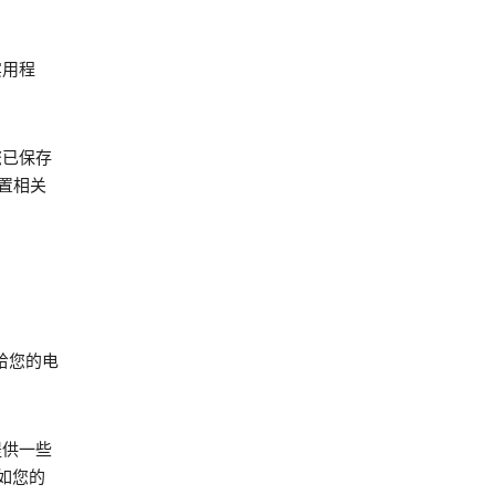
实用程
您已保存
位置相关
给您的电
提供一些
如您的