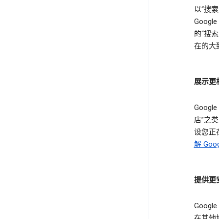
以“搜索
Goo
的“搜
在的大
展示更
Goo
店”之
设您正
解 Go
提供更
Goo
在其他