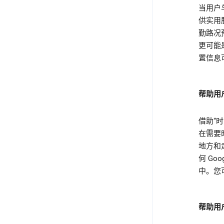
当用户与
供实用
勤路况
更可能
置信息
帮助用
借助“
在需要
地方和
何 G
中。您
帮助用