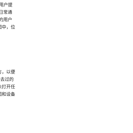
为用户提
日常通
的用户
图中，位
方，以便
备去过的
未打开任
图和设备