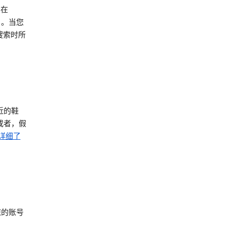
其在
）。当您
搜索时所
近的鞋
或者，假
详细了
您的账号