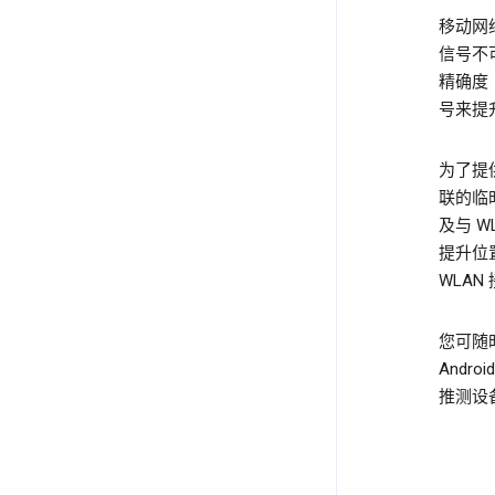
移动网络
信号不
精确度（
号来提
为了提
联的临时
及与 
提升位
WLA
您可随时
Andr
推测设