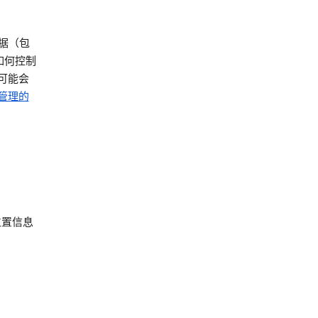
数据（包
如何控制
法可能会
童管理的
位置信息