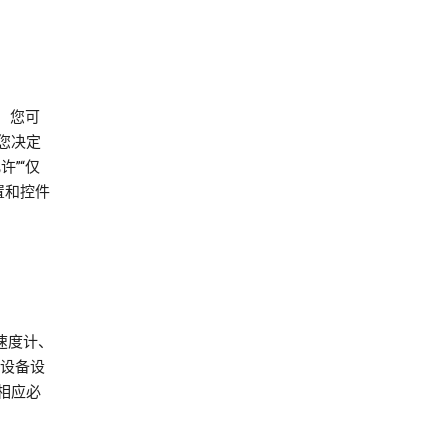
中，您可
您决定
”“仅
置和控件
加速度计、
的设备设
相应必