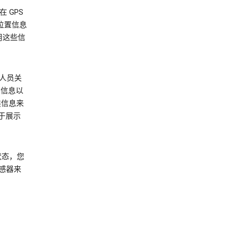
 GPS
位置信息
利用这些信
人员关
 信息以
类信息来
于展示
状态，您
传感器来