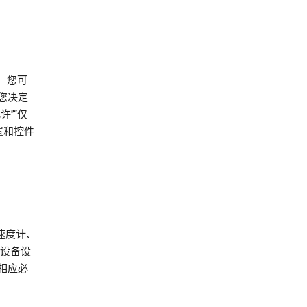
中，您可
您决定
”“仅
置和控件
加速度计、
的设备设
相应必