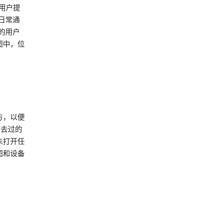
为用户提
日常通
的用户
图中，位
方，以便
备去过的
未打开任
图和设备