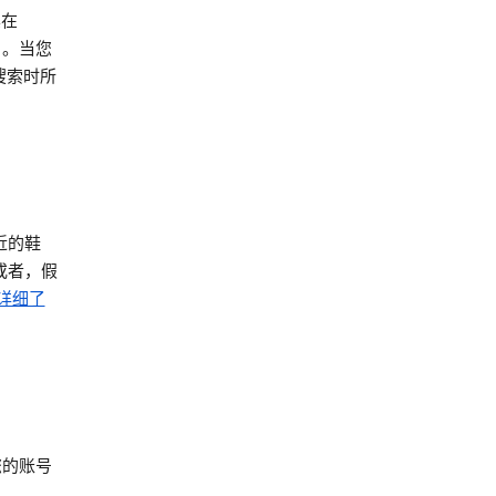
其在
）。当您
搜索时所
近的鞋
或者，假
详细了
您的账号