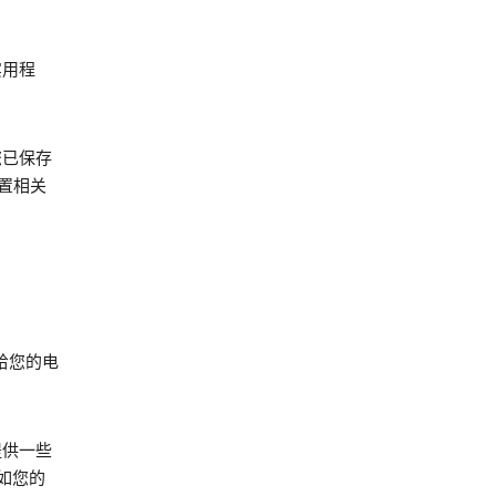
实用程
您已保存
位置相关
给您的电
提供一些
如您的