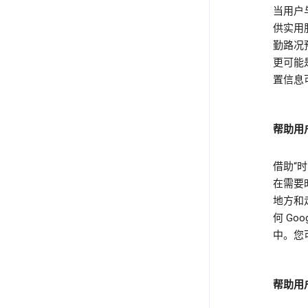
当用户与
供实用
勤路况
更可能
置信息
帮助用
借助“
在需要
地方和
何 G
中。您
帮助用