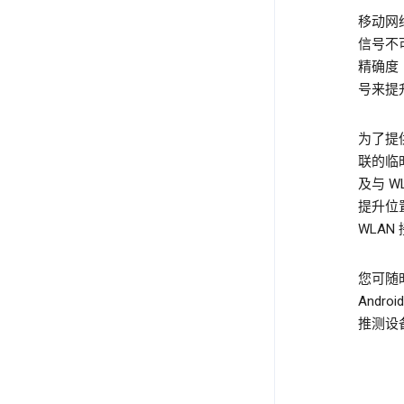
移动网络
信号不
精确度（
号来提
为了提
联的临时
及与 
提升位
WLA
您可随时
Andr
推测设