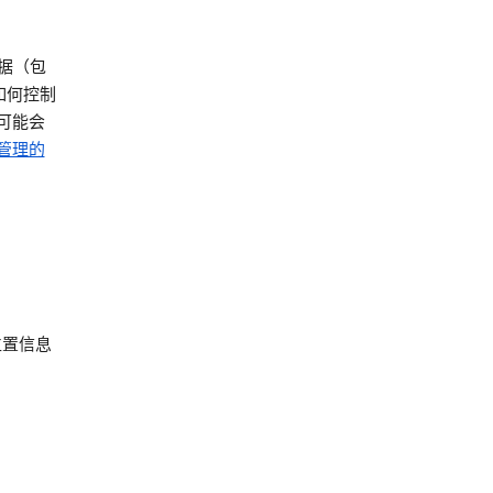
数据（包
如何控制
法可能会
童管理的
位置信息