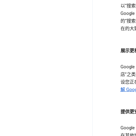
以“搜索
Goo
的“搜
在的大
展示更
Goo
店”之
设您正
解 Go
提供更
Goo
在其他