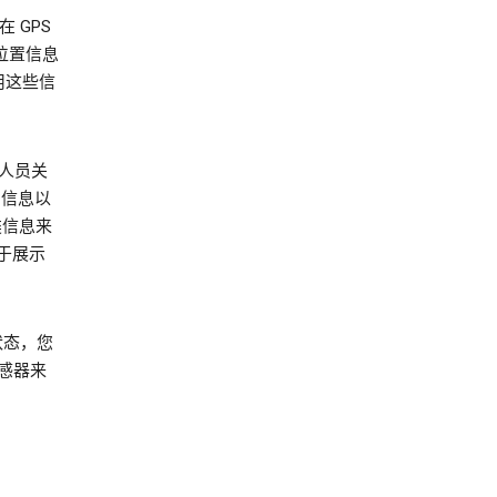
 GPS
位置信息
利用这些信
人员关
 信息以
类信息来
于展示
状态，您
传感器来