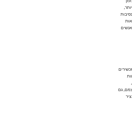
זמן
 יותר,
סיבות
אות
מיקום עוזרים לאנשים
מכשירים
 המקומות
צמם, גם
 בציר