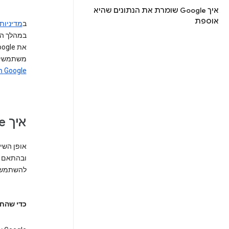
איך Google שומרת את הנתונים שהיא
אוספת
ב
מדיניות ה
במהלך הש
משתמשים מתחת לג
Google המנוהלים באמצעות Family Link
איך Google משתמשת בפרטי המיקום?
להשתמש ב
כדי שהחוו