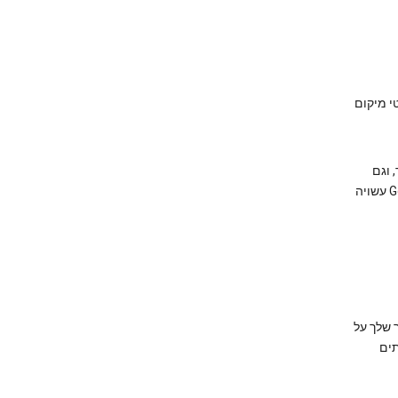
 של פרטי מיקום
ו מהמכשיר שלך, וגם
מהפעילות השמורה באתרים ובשירותים של Google. הנה הדרכים העיקריות שבהן Google עשויה
ר שלך על
ותים