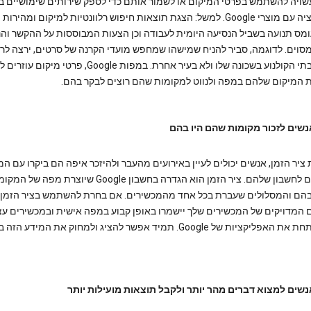
Goog עשויה להשתמש בפרטי המיקום או לשמור אותם כדי לספק שירותים שימושיים ב
אינטראקציה עם מוצרי Google. למשל: הצגת תוצאות חיפוש רלוונטיות למיקום ומהירות
ומס תנועה בשביל הנסיעה היומית לעבודה וכן הצעות המבוססות על ההקשר והנ
סוים. לדוגמה, סביר להניח שמישהו שמחפש מועדי הקרנה של סרטים, ירצה לר
סרטים בבתי הקולנוע בשכונה שלו ולא בעיר אחרת. במפות Google, פרטי 
 המיקום שלהם במפה ולנווט למקומות שהם רוצים לבקר בהם.
נשים לזכור מקומות שהם היו בהם
יר הזמן, אנשים יכולים לעיין באירועים מהעבר ולהיזכר איפה הם ביקרו עם ה
שמחוברים לחשבון שלהם. ציר הזמן הוא הגדרה בחשבון Google שיוצרת מפה של
הם והמסלולים שעברת בכל אחד מהמכשירים. אם בחרת להשתמש בציר הזמן,
 המדויקים של המכשירים שלך יישמרו באופן קבוע במפה אישית ובמכשירים ע
אם לא פתחת את האפליקציות של Google. תמיד אפשר להציג ולמחוק את המידע הזה
נשים למצוא דברים מהר יותר ולקבל תוצאות מועילות יותר