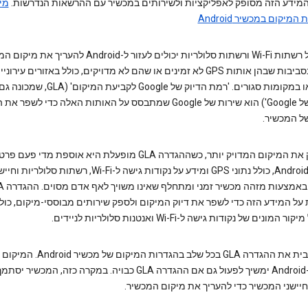
מידע הזה מסופק לאפליקציות ולשירותים במכשיר עם ההרשאות הנדרשות.
מי
המיקום במכשיר Android
אותות של רשתות Wi-Fi ורשתות סלולריות יכולים לעזור ל-Android להערי
במיוחד בסביבות שבהן אותות GPS לא זמינים או שהם לא מדויקים, כולל באזורים עירוני
צפופים או במקומות סגורים. 'רמת הדיוק של Google לקב
המיקום של Google') הוא שירות של Google שמתבסס על האותות האלה כדי לשפ
ל המכשיר.
כדי לספק את המיקום המדויק יותר, כשההגדרה GLA מופעלת היא אוספת מדי 
ממכשיר Android, כולל נתוני GPS ומידע על נקודות גישה ל-Wi-Fi, רשתות סלולריות 
המכשיר, באמצעות מ
ל המידע הזה כדי לשפר את דיוק המיקום ולספק שירותים מבוססי-מיקום, כולל
מונים של נקודות גישה ל-Wi-Fi ואנטנות סלולריות לניידים.
ניתן להשבית את ההגדרה GLA בכל שלב בהגדרות המיקום של מכשיר 
מכשיר ה-Android ימשיך לפעול גם אם ההגדרה GLA כבויה. במקרה כזה, המכש