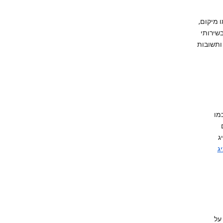
 מיקום,
אישיות בשירותי
ד ותשובות
 כמו
ג
ג
 על