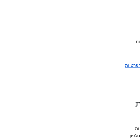
ות
הפרטיות
ציות
ות
ר גם למצוא מסעדות בקרבת מקום. ההגדרות של מכשיר Android לטלפון