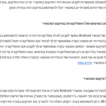
 לטאבלט מאפשרות לקבוע אם שירותי המיקום במכשיר יעריכו את המיקום, וגם ל
ת ושירותים ספציפיים במכשיר יוכלו להשתמש במיקום הזה ובאיזה אופן.
ט בשימוש של האפליקציות במיקום המכשיר
בהגדרות של מכשיר Android אפשר לקבוע לאילו אפליקציות תהיה הרשאה להשתמש 
בהגדרות יש אמצעי בקרה שמאפשרים לך לבחור אם האפליקציה תוכל לגשת למ
 למיקום משוער. הוספנו אמצעי בקרה שמאפשרים לך לקבוע אם האפליקציה יכו
מכשיר בכל זמן או רק כשהאפליקציה נמצאת בשימוש, ואם האפליקציה צריכה ל
בקשה ב
 במכשיר.
מידע נוסף
 מיקום המכשיר
בהתאם להגדרות שקבעת, מכשירי Android מעריכים את המיקום לפי מקורות קלט שו
 חיישנים (כמו מד תאוצה, ג'ירוסקופ, מגנטומטר וברומטר), אותות של הרשת הסלולר
ואותות Wi-Fi. ניתן להשתמש בערכי הקלט האלה כדי להעריך את המיקום בצורה מדויקת 