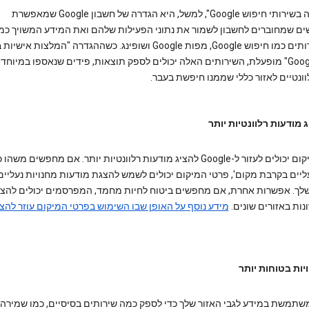
"היסטוריה בשירותי חיפוש Google", למשל, היא הגדרה של חשבון Google שמאפשרת
 שמחוברים לחשבון לשמור את נתוני הפעילות שלהם ואת המידע המשויך כמו
מתוך שירותים כמו חיפוש Google, מפות Google ושופינג. כשההגדרה "המלצות 
חיפוש Google" מופעלת, השירותים האלה יכולים לספק תוצאות, פידים שנאספו במיוח
 מודעות רלוונטיות יותר
פרטי המיקום יכולים לעזור ל-Google להציג מודעות רלוונטיות יותר. אם מחפשים משהו
עליים בקרבת מקום', פרטי המיקום יכולים לשמש להצגת מודעות מחנויות נעליים
לך. אפשרות אחרת, אם מחפשים ביטוח לחיות מחמד, המפרסמים יכולים להצי
נות באזורים שונים.
מידע נוסף על האופן שבו השימוש בפרטי המיקום עוזר להצי
יות בטוחות יותר
Goog משתמשת במידע לגבי האזור שלך כדי לספק כמה שירותים בסיסיים, כמו שמירה