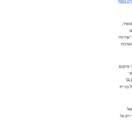
דע נוסף
ך את מיקום המכשיר,
ים
יעת המיקום' (GLA, שמכונה גם 'שירותי
ר את הערכת
פעם פרטי מיקום
וחיישני
זהה מכשיר זמני ומתחלף שאינו משויך לאף אדם מסוים. ההגדרה GLA
 בניית
Android. המיקום של
יר יסתמך רק על