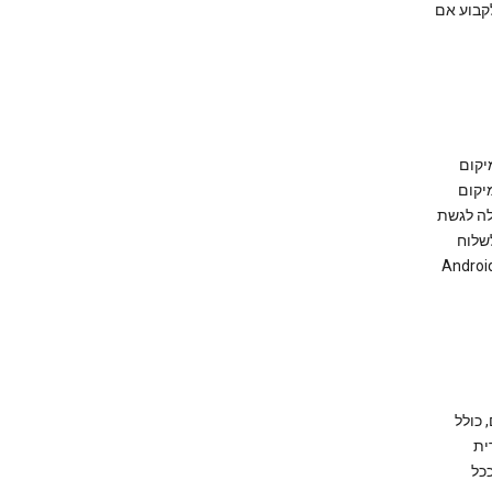
קבוע אם
במיקום
יקום
לה לגשת
שלוח
כל פעם או אף פעם. הזמינות של ההגדרות ואמצעי הבקרה האלה תלויה בגרסת Android
נים, כולל
ית
ככל