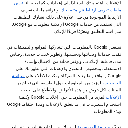
الإعلانات باهتماماتك، استنادًا إلى إعداداتك. كما يجوز لنا
تعيين
ملفات تعريف ارتباط في متصفحك
أو قراءة ملفات تعريف
الارتباط الموجودة من قبل. علاوة على ذلك، تشارك التطبيقات
التي تستفيد من خدمات Google الإعلانية معلومات مع Google،
مثل اسم التطبيق ومعرّفًا فريدًا للإعلان.
تستعين Google بالمعلومات التي تشاركها المواقع والتطبيقات في
تقديم خدماتنا وصيانتها وتحسينها، وتطوير خدمات جديدة، وقياس
مدى فاعلية الإعلانات، وتوفير حماية من الاحتيال وإساءة
الاستخدام، وتخصيص المحتوى والإعلانات التي تظهر لك على
Google ومواقع وتطبيقات الشركاء. يمكنك الاطّلاع على
سياسة
الخصوصية
لمزيد من المعلومات حول الطريقة التي نعالج بها
البيانات لكل غرض من هذه الأغراض، والاطّلاع على صفحة
الإعلانات
لمزيد من المعلومات حول إعلانات Google وكيفية
استخدام المعلومات في ما يتعلق بالإعلانات ومدة احتفاظ Google
بهذه المعلومات.
توضّح
سياسة الخصوصية
لدينا الأسس القانونية التي تستند إليها