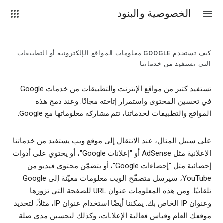
الخصوصية والبنود
كيف تستخدم GOOGLE معلومات المواقع الإلكترونية أو التطبيقات
التي تستفيد من خدماتنا
تستفيد كثير من مواقع الإنترنت والتطبيقات من خدمات Google
في تحسين المحتوى واستمرار إتاحته مجانًا. وعند دمج هذه
المواقع والتطبيقات لخدماتنا، تتم مشاركة معلوماتها مع Google.
على سبيل المثال، عند الانتقال إلى موقع ويب يستفيد من خدماتنا
الإعلانية مثل AdSense أو "إعلانات Google"، أو يحتوي على أدوات
إحصائية مثل "إحصاءات Google"، أو يتضمّن محتوى فيديو من
YouTube، سيرسل متصفّح الويب معلومات معيّنة إلى Google
تلقائيًا. ومن هذه المعلومات عنوان URL للصفحة التي تزورها
وعنوان IP الخاص بك. يمكننا أيضًا استخدام عنوان IP، مثلاً، لتحديد
موقعك العام وقياس فعالية الإعلانات، وكذلك لتحسين مدى صلة