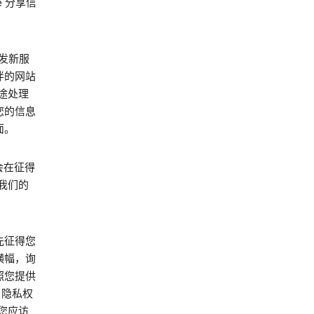
e 分享信
开发新服
伴的网站
途处理
用您的信息
面。
能会在征得
我们的
先征得您
横幅，询
照您提供
 隐私权
您应访