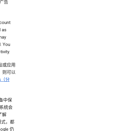
广告
ccount
d as
 may
d. You
ivity.
网站或应用
），则可以
ics（分
设备中保
系统会
了解
模式，都
le 仍