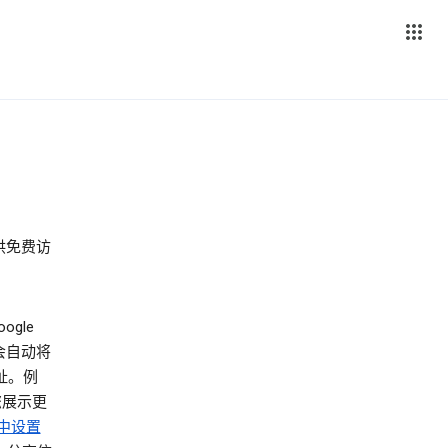
供免费访
ogle
器会自动将
址。例
您展示更
中设置