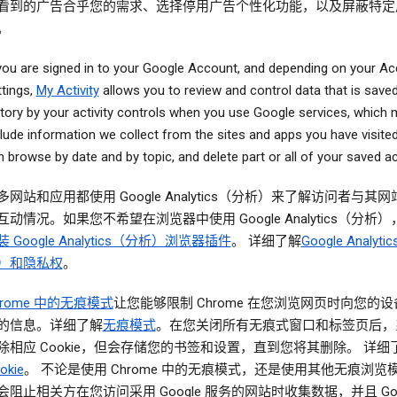
看到的广告合乎您的需求、选择停用广告个性化功能，以及屏蔽特定
。
 you are signed in to your Google Account, and depending on your A
ttings,
My Activity
allows you to review and control data that is save
story by your activity controls when you use Google services, which
clude information we collect from the sites and apps you have visite
 browse by date and by topic, and delete part or all of your saved act
多网站和应用都使用 Google Analytics（分析）来了解访问者与其
互动情况。如果您不希望在浏览器中使用 Google Analytics（分析
装 Google Analytics（分析）浏览器插件
。 详细了解
Google Analyt
）和隐私权
。
hrome 中的无痕模式
让您能够限制 Chrome 在您浏览网页时向您的
的信息。详细了解
无痕模式
。在您关闭所有无痕式窗口和标签页后，
除相应 Cookie，但会存储您的书签和设置，直到您将其删除。 详细
okie
。 不论是使用 Chrome 中的无痕模式，还是使用其他无痕浏览
会阻止相关方在您访问采用 Google 服务的网站时收集数据，并且 Goog