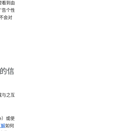
望看到由
广告个性
就不会对
集的信
或与之互
be）或使
了解
如何