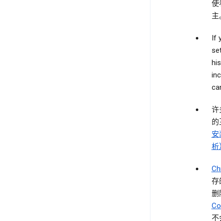
使
主
If
se
hi
in
can
许
的
安
析
C
存
删
Co
不