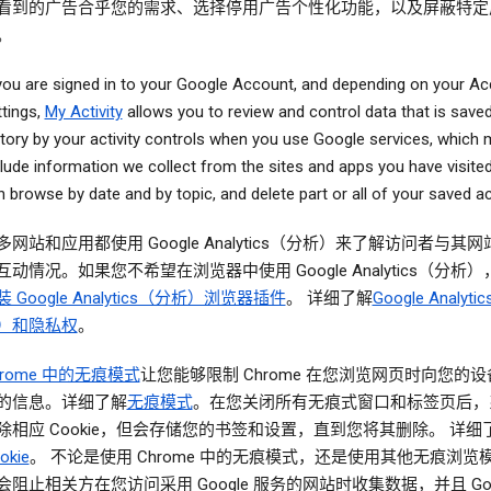
看到的广告合乎您的需求、选择停用广告个性化功能，以及屏蔽特定
。
 you are signed in to your Google Account, and depending on your A
ttings,
My Activity
allows you to review and control data that is save
story by your activity controls when you use Google services, which
clude information we collect from the sites and apps you have visite
 browse by date and by topic, and delete part or all of your saved act
多网站和应用都使用 Google Analytics（分析）来了解访问者与其
互动情况。如果您不希望在浏览器中使用 Google Analytics（分析
装 Google Analytics（分析）浏览器插件
。 详细了解
Google Analyt
）和隐私权
。
hrome 中的无痕模式
让您能够限制 Chrome 在您浏览网页时向您的
的信息。详细了解
无痕模式
。在您关闭所有无痕式窗口和标签页后，
除相应 Cookie，但会存储您的书签和设置，直到您将其删除。 详细
okie
。 不论是使用 Chrome 中的无痕模式，还是使用其他无痕浏览
会阻止相关方在您访问采用 Google 服务的网站时收集数据，并且 Goog