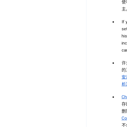
使
主
If
se
hi
in
can
许
的
安
析
C
存
删
Co
不