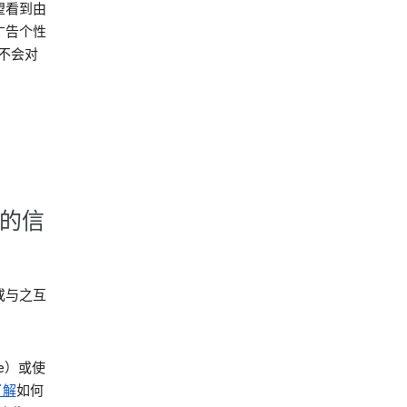
望看到由
广告个性
就不会对
集的信
或与之互
be）或使
了解
如何