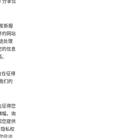
e 分享信
开发新服
伴的网站
途处理
用您的信息
面。
能会在征得
我们的
先征得您
横幅，询
照您提供
 隐私权
您应访