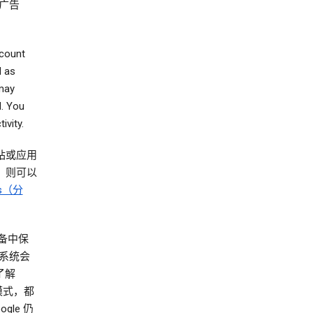
广告
ccount
d as
 may
d. You
ivity.
网站或应用
），则可以
ics（分
设备中保
系统会
了解
模式，都
le 仍