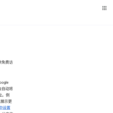
供免费访
ogle
器会自动将
址。例
您展示更
中设置