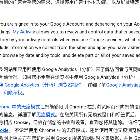
看到的广告合乎您的需求、选择停用广告个性化功能，以及屏蔽特定
。
 you are signed in to your Google Account, and depending on your A
ttings,
My Activity
allows you to review and control data that is save
story by your activity controls when you use Google services, which
clude information we collect from the sites and apps you have visite
 browse by date and by topic, and delete part or all of your saved act
多网站和应用都使用 Google Analytics（分析）来了解访问者与其
互动情况。如果您不希望在浏览器中使用 Google Analytics（分析
装 Google Analytics（分析）浏览器插件
。 详细了解
Google Analyt
）和隐私权
。
hrome 中的无痕模式
让您能够限制 Chrome 在您浏览网页时向您的
的信息。详细了解
无痕模式
。在您关闭所有无痕式窗口和标签页后，
除相应 Cookie，但会存储您的书签和设置，直到您将其删除。 详细
okie
。 不论是使用 Chrome 中的无痕模式，还是使用其他无痕浏览
会阻止相关方在您访问采用 Google 服务的网站时收集数据，并且 Goog