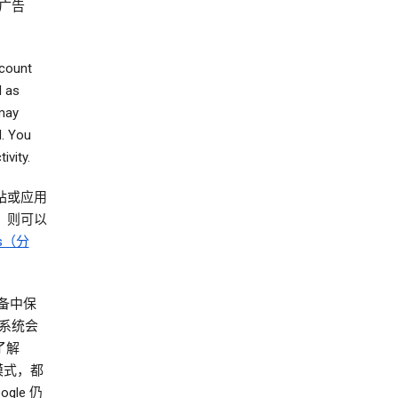
广告
ccount
d as
 may
d. You
ivity.
网站或应用
），则可以
ics（分
设备中保
系统会
了解
模式，都
le 仍