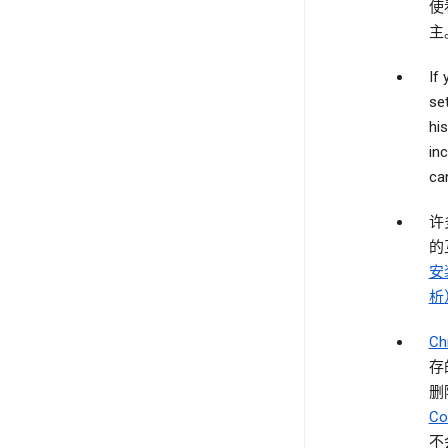
使
主
If
se
hi
in
can
许
的
安
析
C
存
删
Co
不