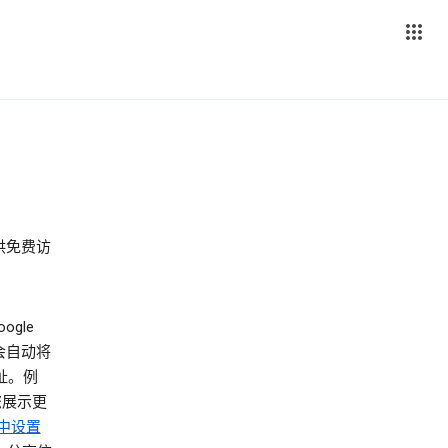
供免费访
ogle
器会自动将
址。例
您展示更
中设置