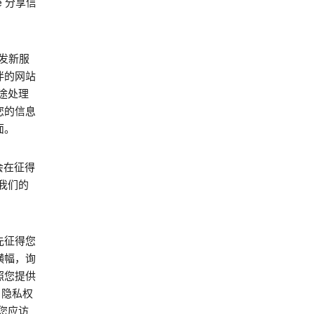
e 分享信
开发新服
伴的网站
途处理
用您的信息
面。
能会在征得
我们的
先征得您
横幅，询
照您提供
 隐私权
您应访