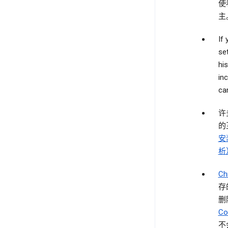
使
主
If
se
hi
in
can
许
的
安
析
C
存
删
Co
不