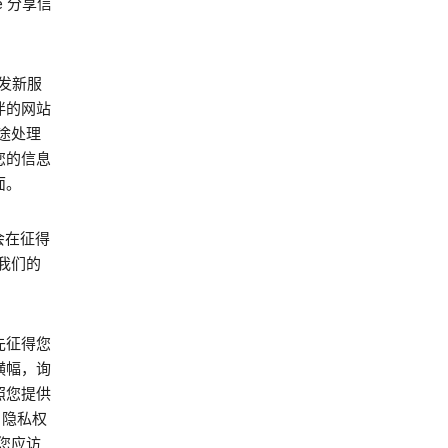
e 分享信
开发新服
伴的网站
途处理
用您的信息
面。
能会在征得
我们的
先征得您
横幅，询
照您提供
 隐私权
您应访