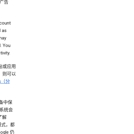
广告
ccount
d as
 may
d. You
ivity.
网站或应用
），则可以
ics（分
设备中保
系统会
了解
模式，都
le 仍