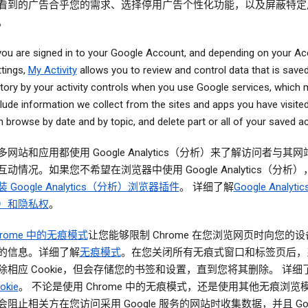
看到的广告合乎您的需求、选择停用广告个性化功能，以及屏蔽特定
。
 you are signed in to your Google Account, and depending on your A
ttings,
My Activity
allows you to review and control data that is save
story by your activity controls when you use Google services, which
clude information we collect from the sites and apps you have visite
 browse by date and by topic, and delete part or all of your saved act
多网站和应用都使用 Google Analytics（分析）来了解访问者与其
互动情况。如果您不希望在浏览器中使用 Google Analytics（分析
装 Google Analytics（分析）浏览器插件
。 详细了解
Google Analyt
）和隐私权
。
hrome 中的无痕模式
让您能够限制 Chrome 在您浏览网页时向您的
的信息。详细了解
无痕模式
。在您关闭所有无痕式窗口和标签页后，
除相应 Cookie，但会存储您的书签和设置，直到您将其删除。 详细
okie
。 不论是使用 Chrome 中的无痕模式，还是使用其他无痕浏览
会阻止相关方在您访问采用 Google 服务的网站时收集数据，并且 Goog