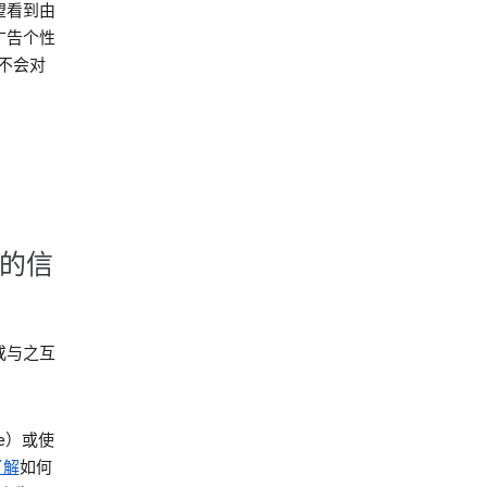
望看到由
广告个性
就不会对
集的信
或与之互
be）或使
了解
如何