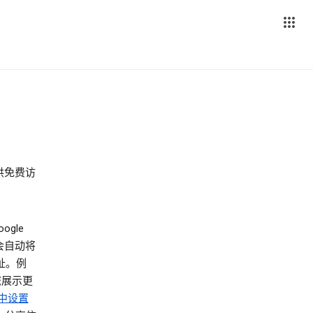
供免费访
ogle
器会自动将
址。例
您展示更
中设置