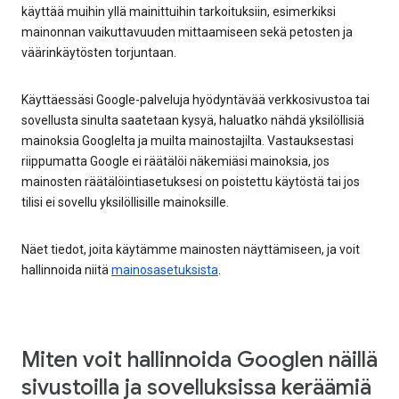
käyttää muihin yllä mainittuihin tarkoituksiin, esimerkiksi
mainonnan vaikuttavuuden mittaamiseen sekä petosten ja
väärinkäytösten torjuntaan.
Käyttäessäsi Google-palveluja hyödyntävää verkkosivustoa tai
sovellusta sinulta saatetaan kysyä, haluatko nähdä yksilöllisiä
mainoksia Googlelta ja muilta mainostajilta. Vastauksestasi
riippumatta Google ei räätälöi näkemiäsi mainoksia, jos
mainosten räätälöintiasetuksesi on poistettu käytöstä tai jos
tilisi ei sovellu yksilöllisille mainoksille.
Näet tiedot, joita käytämme mainosten näyttämiseen, ja voit
hallinnoida niitä
mainosasetuksista
.
Miten voit hallinnoida Googlen näillä
sivustoilla ja sovelluksissa keräämiä