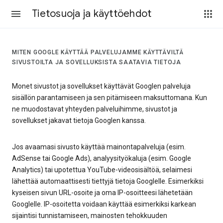
Tietosuoja ja käyttöehdot
MITEN GOOGLE KÄYTTÄÄ PALVELUJAMME KÄYTTÄVILTÄ
SIVUSTOILTA JA SOVELLUKSISTA SAATAVIA TIETOJA
Monet sivustot ja sovellukset käyttävät Googlen palveluja
sisällön parantamiseen ja sen pitämiseen maksuttomana. Kun
ne muodostavat yhteyden palveluihimme, sivustot ja
sovellukset jakavat tietoja Googlen kanssa.
Jos avaamasi sivusto käyttää mainontapalveluja (esim.
AdSense tai Google Ads), analyysityökaluja (esim. Google
Analytics) tai upotettua YouTube-videosisältöä, selaimesi
lähettää automaattisesti tiettyjä tietoja Googlelle. Esimerkiksi
kyseisen sivun URL-osoite ja oma IP-osoitteesi lähetetään
Googlelle. IP-osoitetta voidaan käyttää esimerkiksi karkean
sijaintisi tunnistamiseen, mainosten tehokkuuden