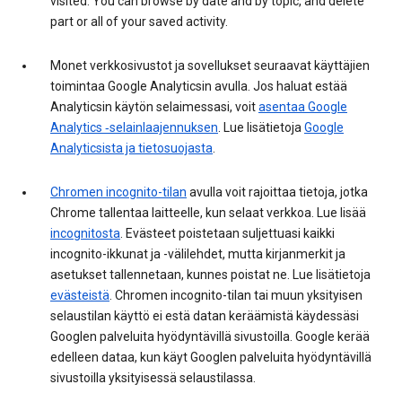
visited. You can browse by date and by topic, and delete
part or all of your saved activity.
Monet verkkosivustot ja sovellukset seuraavat käyttäjien
toimintaa Google Analyticsin avulla. Jos haluat estää
Analyticsin käytön selaimessasi, voit
asentaa Google
Analytics ‑selainlaajennuksen
. Lue lisätietoja
Google
Analyticsista ja tietosuojasta
.
Chromen incognito-tilan
avulla voit rajoittaa tietoja, jotka
Chrome tallentaa laitteelle, kun selaat verkkoa. Lue lisää
incognitosta
. Evästeet poistetaan suljettuasi kaikki
incognito-ikkunat ja -välilehdet, mutta kirjanmerkit ja
asetukset tallennetaan, kunnes poistat ne. Lue lisätietoja
evästeistä
. Chromen incognito-tilan tai muun yksityisen
selaustilan käyttö ei estä datan keräämistä käydessäsi
Googlen palveluita hyödyntävillä sivustoilla. Google kerää
edelleen dataa, kun käyt Googlen palveluita hyödyntävillä
sivustoilla yksityisessä selaustilassa.