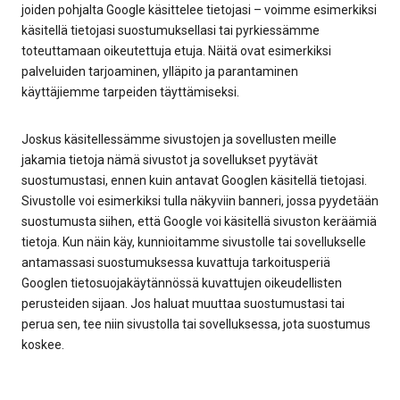
joiden pohjalta Google käsittelee tietojasi – voimme esimerkiksi
käsitellä tietojasi suostumuksellasi tai pyrkiessämme
toteuttamaan oikeutettuja etuja. Näitä ovat esimerkiksi
palveluiden tarjoaminen, ylläpito ja parantaminen
käyttäjiemme tarpeiden täyttämiseksi.
Joskus käsitellessämme sivustojen ja sovellusten meille
jakamia tietoja nämä sivustot ja sovellukset pyytävät
suostumustasi, ennen kuin antavat Googlen käsitellä tietojasi.
Sivustolle voi esimerkiksi tulla näkyviin banneri, jossa pyydetään
suostumusta siihen, että Google voi käsitellä sivuston keräämiä
tietoja. Kun näin käy, kunnioitamme sivustolle tai sovellukselle
antamassasi suostumuksessa kuvattuja tarkoitusperiä
Googlen tietosuojakäytännössä kuvattujen oikeudellisten
perusteiden sijaan. Jos haluat muuttaa suostumustasi tai
perua sen, tee niin sivustolla tai sovelluksessa, jota suostumus
koskee.