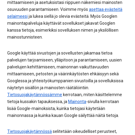
mittaamiseen ja asetuksistasi riippuen näkemiesi mainosten
osuvuuden parantamiseen. Voimme myös
asettaa evästeitä
selaimeesi
ja lukea siellä jo olevia evästeitä. Myös Googlen
mainontapalveluja käyttävät sovellukset jakavat Googlen
kanssa tietoja, esimerkiksi sovelluksen nimen ja yksilöllisen
mainostunnisteen.
Google käyttää sivustojen ja sovellusten jakamaa tietoa
palvelujen tarjoamiseen, ylläpitoon ja parantamiseen, uusien
palvelujen kehittämiseen, mainonnan vaikuttavuuden
mittaamiseen, petosten ja väärinkäytösten ehkäisyyn sekä
Googlessa ja yhteistyökumppanien sivustoilla ja sovelluksissa
näytetyn sisällön ja mainosten räätälöintiin.
Tietosuojakäytännössämme
kerrotaan, miten käsittelemme
tietoja kussakin tapauksessa, ja
Mainonta
-sivulla kerrotaan
lisää Google-mainoksista, kuinka tietojasi käytetään
mainonnassa ja kuinka kauan Google säilyttää näitä tietoja.
Tietosuojakäytännössä
selitetään oikeudelliset perusteet,