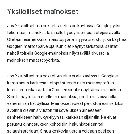
Yksilölliset mainokset
Jos Yksilölliset mainokset ‑asetus on käytössä, Google pyrkii
tekemään mainoksista sinulle hyödyllisempiä tietojesi avulla.
Otetaan esimerkkinä maastopyöriä myyvä sivusto, joka käyttää
Googlen mainospalveluja. Kun olet käynyt sivustolla, saatat
nähdä toisella Google-mainoksia näyttävällä sivustolla
mainoksen maastopyöristä.
Jos Yksilölliset mainokset ‑asetus ei ole käytössä, Google ei
kerää sinua koskevia tietoja tai käytä niitä mainosprofiilin
luomiseen eikä räätälöi Googlen sinulle näyttämiä mainoksia.
Sinulle näytetään edelleen mainoksia, mutta ne voivat olla
vähemmän hyödyllisiä. Mainokset voivat perustua esimerkiksi
avoinna olevan sivuston tai sovelluksen aiheeseen,
senhetkiseen hakukyselyyn tai karkeaan sijaintiin. Ne eivät
perustu kiinnostuksen kohteisiin, hakuhistoriaan tai
selaushistoriaan. Sinua koskevia tietoja voidaan edelleen