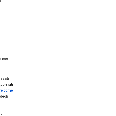
i
 con siti
izzati
pp e siti
re come
degli
nt