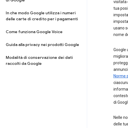
di Google
visitata
tua posi
In che modo Google utilizza i numeri
imposta
delle carte di credito per i pagamenti
impost
usano se
Come funziona Google Voice
nome del
Guida alla privacy nei prodotti Google
Google u
migliorar
Modalità di conservazione dei dati
protegge
raccolti da Google
annunci 
Norme s
ciascuna
informaz
contesto
di Googl
Nelle n
delle tu