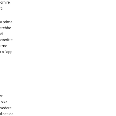
ornire,
ti.
so prima
otrebbe
di
descritte
Norme
o o l'app
er
 bike
i vedere
licati da