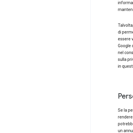
informaz
mantener
Talvolta
di perme
essere v
Google d
nel cons
sulla pri
in quest
Pers
Se la pe
rendere 
potrebbe
un annun