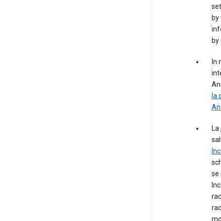
set
by 
inf
by 
In 
int
Ana
la 
Ana
La
sal
Inc
sch
se 
Inc
rac
rac
mod