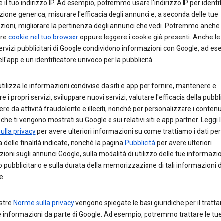
 e il tuo indirizzo IP. Ad esempio, potremmo usare l'indirizzo IP per identif
zione generica, misurare l'efficacia degli annunci e, a seconda delle tue
zioni, migliorare la pertinenza degli annunci che vedi. Potremmo anche
are
cookie nel tuo browser
oppure leggere i cookie già presenti. Anche l
rvizi pubblicitari di Google condividono informazioni con Google, ad ese
l'app e un identificatore univoco per la pubblicità.
tilizza le informazioni condivise da siti e app per fornire, mantenere e
e i propri servizi, sviluppare nuovi servizi, valutare l'efficacia della pubbli
re da attività fraudolente e illeciti, nonché per personalizzare i contenut
che ti vengono mostrati su Google e sui relativi siti e app partner. Leggi 
ulla privacy
per avere ulteriori informazioni su come trattiamo i dati per
 delle finalità indicate, nonché la pagina
Pubblicità
per avere ulteriori
ioni sugli annunci Google, sulla modalità di utilizzo delle tue informazio
 pubblicitario e sulla durata della memorizzazione di tali informazioni 
e.
ostre
Norme sulla privacy
vengono spiegate le basi giuridiche per il trat
e informazioni da parte di Google. Ad esempio, potremmo trattare le tu