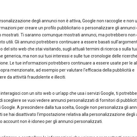
rsonalizzazione degli annunci non è attiva, Google non raccoglie e non u
rmazioni per creare un profilo pubblicitario o personalizzare gli annunci 
 mostrati. Ti saranno comunque mostrati annunci, ma potrebbero non 
nto utili. Gli annunci potrebbero continuare a essere basati sull'argomen
o del sito web che stai visitando, sugli attuali termini di ricerca o sulla tu
e generica, ma non sui tuoi interessi e sulle tue cronologie delle ricerche
one. Le tue informazioni potrebbero continuare a essere usate per le al
 sopra menzionate, ad esempio per valutare l'efficacia della pubblicità e
re da attività fraudolente e illeciti.
nteragisci con un sito web o un'app che usa i servizi Google, ti potrebb
di scegliere se vuoi vedere annunci personalizzati di fornitori di pubblicit
 Google. A prescindere dalla tua scelta, Google non personalizza gli ann
i se hai disattivato l'impostazione relativa alla personalizzazione degli
tuo account non è idoneo per gli annunci personalizzati.