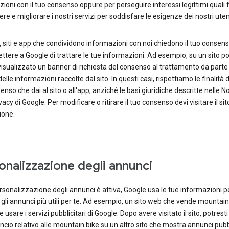
ioni con il tuo consenso oppure per perseguire interessi legittimi quali f
e e migliorare i nostri servizi per soddisfare le esigenze dei nostri uten
, siti e app che condividono informazioni con noi chiedono il tuo consen
ttere a Google di trattare le tue informazioni. Ad esempio, su un sito p
isualizzato un banner di richiesta del consenso al trattamento da parte 
elle informazioni raccolte dal sito. In questi casi, rispettiamo le finalità 
enso che dai al sito o all'app, anziché le basi giuridiche descritte nelle 
vacy di Google. Per modificare o ritirare il tuo consenso devi visitare il sit
ione.
onalizzazione degli annunci
rsonalizzazione degli annunci è attiva, Google usa le tue informazioni p
gli annunci più utili per te. Ad esempio, un sito web che vende mountain
 usare i servizi pubblicitari di Google. Dopo avere visitato il sito, potrest
cio relativo alle mountain bike su un altro sito che mostra annunci pubb