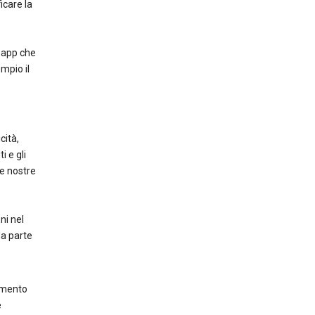
icare la
e app che
mpio il
cità,
i e gli
le nostre
ni nel
da parte
tamento
e