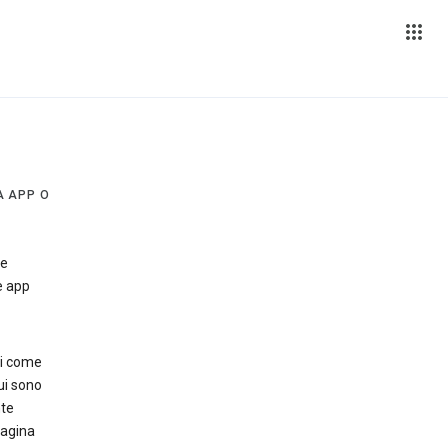
A APP O
 e
e app
ri come
ui sono
nte
pagina