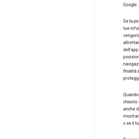
Google.
Se la pe
tue info
vengono
altretta
dell'app 
posizion
navigazi
finalità
protegge
Quando i
chiesto 
anche di
mostrart
o se il 