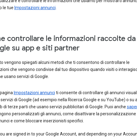
ualizzare e controllare le informazioni che usiamo per mostrarti annunc
o le tue
Impostazioni annunci
.
 controllare le informazioni raccolte da
le su app e siti partner
to vengono spiegati alcuni metodi che ti consentono di controllare le
ioni che vengono condivise dal tuo dispositivo quando visiti o interagisci
e usano servizi di Google.
 pagina
Impostazioni annunci
ti consente di controllare gli annunci visual
 servizi di Google (ad esempio nella Ricerca Google e su YouTube) o su a
 di terze parti che usano servizi pubblicitari di Google. Puoi anche
sape
gono personalizzati gli annunci, come disattivare la personalizzazione 
unci e come bloccare inserzionisti specifici.
you are signed in to your Google Account, and depending on your Accou