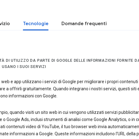
vizio
Tecnologie
Domande frequenti
À DI UTILIZZO DA PARTE DI GOOGLE DELLE INFORMAZIONI FORNITE D
E USANO I SUOI SERVIZI
ti web e app utilizzano i servizi di Google per migliorare i propri contenuti
re a offrirli gratuitamente. Quando integrano i nostri servizi, questi siti 
dono informazioni con Google.
io, quando visiti un sito web in cui vengono utilizzati servizi pubblicita
o Google Ads, inclusi strumenti di analisi come Google Analytics, o in c
ati contenuti video di YouTube, il tuo browser web invia automaticame
ate informazioni a Google. Queste informazioni includono l'URL della 