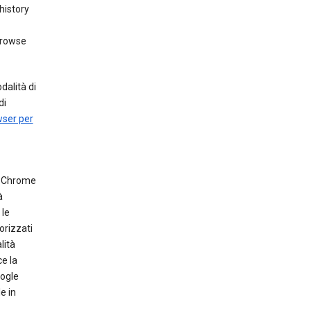
history
browse
dalità di
di
wser per
he Chrome
à
 le
orizzati
lità
e la
oogle
e in