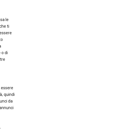
sa le
che ti
essere
to
a
 o di
tre
e essere
à, quindi
unci da
 annunci