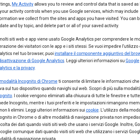
tings,
My Activity
allows you to review and control data that is saved as 
your activity controls when you use Google services, which may include
ormation we collect from the sites and apps you have visited. You can 
date and by topic, and delete part or all of your saved activity.
molti siti web e app viene usato Google Analytics per comprendere le mo
erazione dei visitatori con le app e i siti stessi. Se vuoi impedire l'utilizzo 
lytics nel tuo browser, puoi
installare il componente aggiuntivo del bro
disattivazione di Google Analytics
. Leggi ulteriori informazioni su
Google
lytics e la privacy
.
modalità Incognito di Chrome
ti consente di limitare le informazioni c
va sul tuo dispositivo quando navighi sul web. Scopri di più sulla modalit
ognito
. I cookie vengono eliminati alla chiusura di tutte le finestre e tutte
ede Incognito, mentre i tuoi preferiti e le impostazioni rimangono mem
non li elimini. Leggi ulteriori informazioni sui
cookie
. L'utilizzo della moda
ognito in Chrome o di altre modalità di navigazione privata non impedisc
colta dei dati quando visiti siti web che usano i servizi Google. Inoltre, G
coglie comunque dati quando visiti siti web che utilizzano i servizi Googl
alità di navigazione privata.