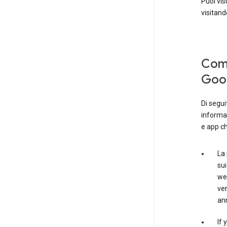
Puoi vis
visitand
Come
Goog
Di segui
informaz
e app ch
La
sui
web
ven
ann
If 