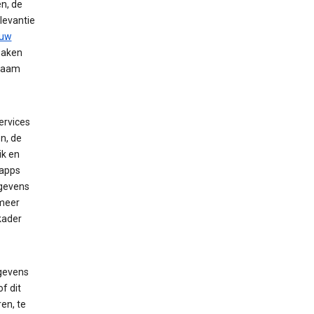
n, de
elevantie
 uw
maken
 naam
ervices
n, de
ik en
 apps
egevens
 meer
kader
egevens
f dit
en, te