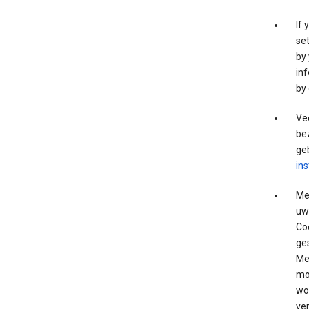
If 
set
by 
inf
by 
Vee
bez
geb
ins
Me
uw 
Coo
ges
Me
mo
wo
ve