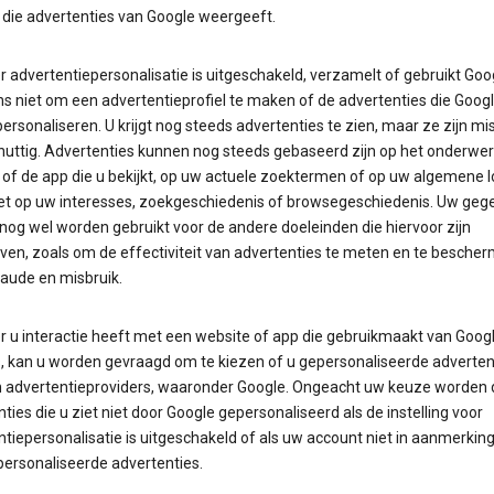
 die advertenties van Google weergeeft.
 advertentiepersonalisatie is uitgeschakeld, verzamelt of gebruikt Goo
 niet om een advertentieprofiel te maken of de advertenties die Googl
personaliseren. U krijgt nog steeds advertenties te zien, maar ze zijn mi
nuttig. Advertenties kunnen nog steeds gebaseerd zijn op het onderwer
of de app die u bekijkt, op uw actuele zoektermen of op uw algemene l
et op uw interesses, zoekgeschiedenis of browsegeschiedenis. Uw geg
nog wel worden gebruikt voor de andere doeleinden die hiervoor zijn
ven, zoals om de effectiviteit van advertenties te meten en te besche
raude en misbruik.
 u interactie heeft met een website of app die gebruikmaakt van Goog
s, kan u worden gevraagd om te kiezen of u gepersonaliseerde advertent
n advertentieproviders, waaronder Google. Ongeacht uw keuze worden 
ties die u ziet niet door Google gepersonaliseerd als de instelling voor
tiepersonalisatie is uitgeschakeld of als uw account niet in aanmerkin
personaliseerde advertenties.