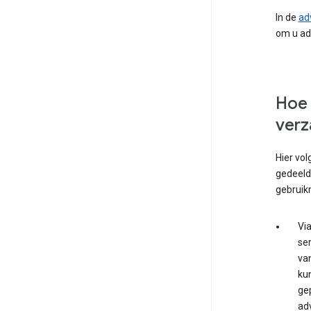
In de
ad
om u adv
Hoe 
verz
Hier vo
gedeeld
gebruik
Vi
ser
van
ku
gep
ad