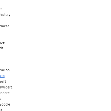
nt
history
browse
hoe
dt
ome op
ito
.
eeft
wijdert.
andere
s
 Google
es