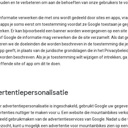
uden en te verbeteren om aan de behoeften van onze gebruikers te vo
informatie verwerken die met ons wordt gedeeld door sites en apps, vra
n apps je soms eerst om toestemming voordat ze Google toestaan je g
erken. Er kan bijvoorbeeld een banner worden weergegeven op een site
f Google de informatie mag verwerken die de site verzamelt. Als dat g
eren we de doeleinden die worden beschreven in de toestemming die je
app geeft, in plaats van de juridische grondslagen die in het Privacybelei
orden beschreven. Als je je toestemming wilt wijzigen of intrekken, ga 
ffende site of app om dit te doen.
rtentiepersonalisatie
 advertentiepersonalisatie is ingeschakeld, gebruikt Google uw gegev
rtenties nuttiger te maken voor u. Een website die mountainbikes verko
beeld gebruikmaken van de advertentieservices van Google. Nadat u die
ezocht, kunt u mogelijk een advertentie voor mountainbikes zien op ee