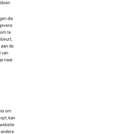
ldoen.
gen die
egevens
 om te
ebeurt,
 aan de
d van
je naar
ens om
opt, kan
 website
n andere