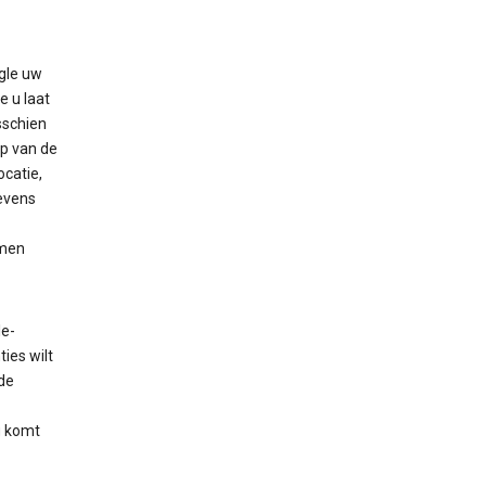
gle uw
e u laat
sschien
p van de
ocatie,
evens
rmen
le-
ies wilt
de
g komt