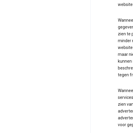
website
Wanneer
gegevens
zien te 
minder 
website 
maar ni
kunnen 
beschre
tegen f
Wanneer
service
zien va
adverten
adverten
voor ge