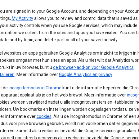
you are signed in to your Google Account, and depending on your Accou
tings,
My Activity
allows you to review and control data that is saved as 
your activity controls when you use Google services, which may include
ormation we collect from the sites and apps you have visited. You can 
date and by topic, and delete part or all of your saved activity.
l websites en apps gebruiken Google Analytics om inzicht te krijgen in 
oekers omgaan met hun sites en apps. Als u niet wilt dat Analytics wor
ruikt in uw browser, kunt u
de browser-add-on voor Google Analytics
talleren
. Meer informatie over
Google Analytics en privacy
.
t de
incognitomodus in Chrome
kunt u de informatie beperken die Chr
apparaat opslaat als je op het web browst. Meer informatie over
incogn
kies worden verwijderd nadat u alle incognitovensters en -tabbladen h
loten. Uw bookmarks en instellingen worden opgeslagen totdat u ze ver
er informatie over
cookies
. Als u de incognitomodus in Chrome of een 
dus voor privé browsen gebruikt, wordt niet voorkomen dat er gegeven
rden verzameld als u websites bezoekt die Google-services gebruiken.
rzamelt nog steeds gegevens als u websites bezoekt die Google-servic