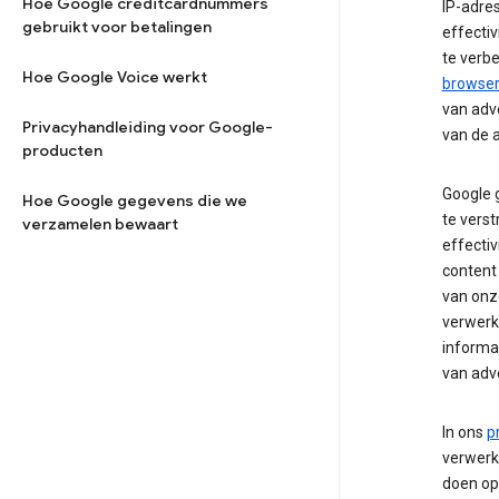
Hoe Google creditcardnummers
IP-adre
gebruikt voor betalingen
effectiv
te verbe
Hoe Google Voice werkt
browser 
van adv
Privacyhandleiding voor Google-
van de a
producten
Google 
Hoe Google gegevens die we
te verst
verzamelen bewaart
effectiv
content 
van onz
verwerk
informa
van adv
In ons
p
verwerk
doen op