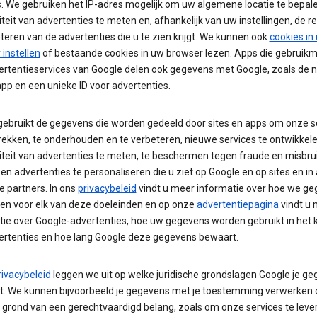
s. We gebruiken het IP-adres mogelijk om uw algemene locatie te bepale
iteit van advertenties te meten en, afhankelijk van uw instellingen, de r
teren van de advertenties die u te zien krijgt. We kunnen ook
cookies in
instellen
of bestaande cookies in uw browser lezen. Apps die gebruik
ertentieservices van Google delen ook gegevens met Google, zoals de
pp en een unieke ID voor advertenties.
gebruikt de gegevens die worden gedeeld door sites en apps om onze s
rekken, te onderhouden en te verbeteren, nieuwe services te ontwikkele
iteit van advertenties te meten, te beschermen tegen fraude en misbru
en advertenties te personaliseren die u ziet op Google en op sites en in
e partners. In ons
privacybeleid
vindt u meer informatie over hoe we g
en voor elk van deze doeleinden en op onze
advertentiepagina
vindt u
tie over Google-advertenties, hoe uw gegevens worden gebruikt in het 
ertenties en hoe lang Google deze gegevens bewaart.
rivacybeleid
leggen we uit op welke juridische grondslagen Google je g
t. We kunnen bijvoorbeeld je gegevens met je toestemming verwerken o
 grond van een gerechtvaardigd belang, zoals om onze services te lever