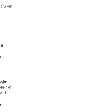
ebruiken
ps
orden
ogle-
die niet
e. U
rden
e