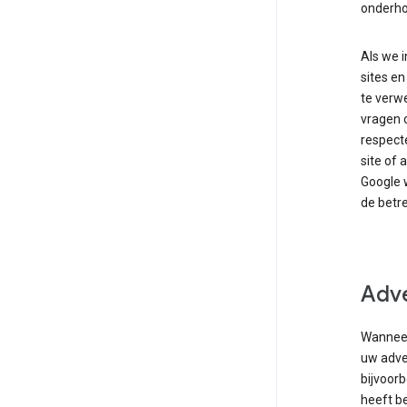
onderho
Als we 
sites e
te verw
vragen o
respect
site of 
Google w
de betre
Adve
Wanneer
uw adve
bijvoor
heeft b