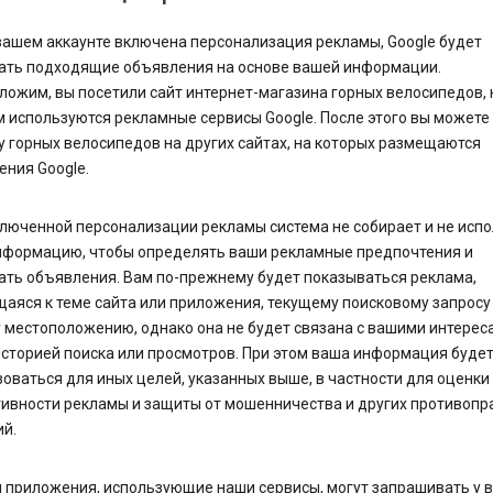
вашем аккаунте включена персонализация рекламы, Google будет
ать подходящие объявления на основе вашей информации.
ожим, вы посетили сайт интернет-магазина горных велосипедов, 
 используются рекламные сервисы Google. После этого вы можете
 горных велосипедов на других сайтах, на которых размещаются
ния Google.
люченной персонализации рекламы система не собирает и не испо
нформацию, чтобы определять ваши рекламные предпочтения и
ать объявления. Вам по-прежнему будет показываться реклама,
аяся к теме сайта или приложения, текущему поисковому запросу
местоположению, однако она не будет связана с вашими интереса
сторией поиска или просмотров. При этом ваша информация буде
оваться для иных целей, указанных выше, в частности для оценки
ивности рекламы и защиты от мошенничества и других противопр
й.
 приложения, использующие наши сервисы, могут запрашивать у в