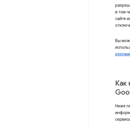
разреш
в том ч
сайте и
отключи
Вы мож
использ
реклам
Как
Goog
Ниже п
информ
сервисы