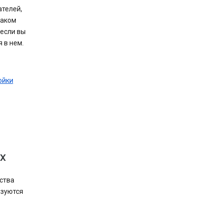
телей,
таком
 если вы
 в нем.
ойки
ю
х
ства
ьзуются