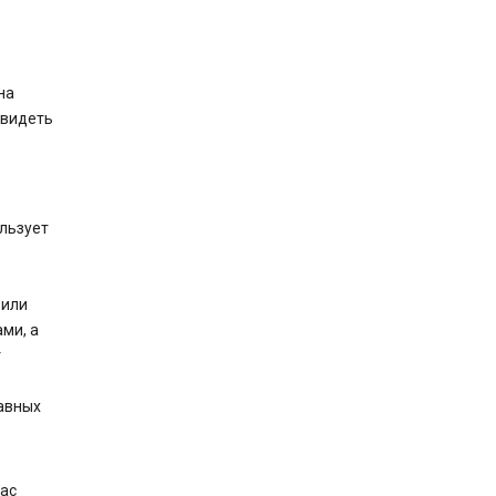
на
 видеть
льзует
 или
ми, а
т
авных
ас