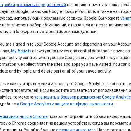
стройки рекламных предпочтений
позволяют влиять на показ рекл
одуктах Google, таких как Google Поиск и YouTube, а также на сторо
сурсах, использующих рекламные сервисы Google. Вы можете
узна
уществляется подбор объявлений, отказаться от персонализиров
кламы и блокировать отдельных рекламодателей.
you are signed in to your Google Account, and depending on your Accou
tings,
My Activity
allows you to review and control data that is saved as 
your activity controls when you use Google services, which may include
ormation we collect from the sites and apps you have visited. You can 
date and by topic, and delete part or all of your saved activity.
огие сайты и приложения используют Google Analytics, чтобы отсл
йствия посетителей. Если вы хотите отказаться от использования 
alytics, то можете
установить в браузер расширение Google Analytic
дробнее
о Google Analytics и защите конфиденциальности
…
жим инкогнито в Chrome
позволяет ограничить объем информации
торую Chrome сохраняет на вашем устройстве, когда вы просматр
б-страницы. Узнайте больше
о режиме инкогнито
. После того как в