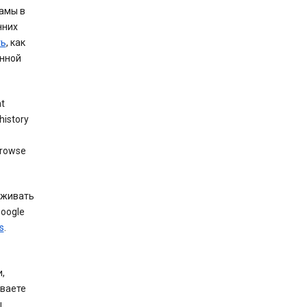
амы в
нних
ть
, как
анной
nt
history
browse
еживать
Google
s
.
,
иваете
ы