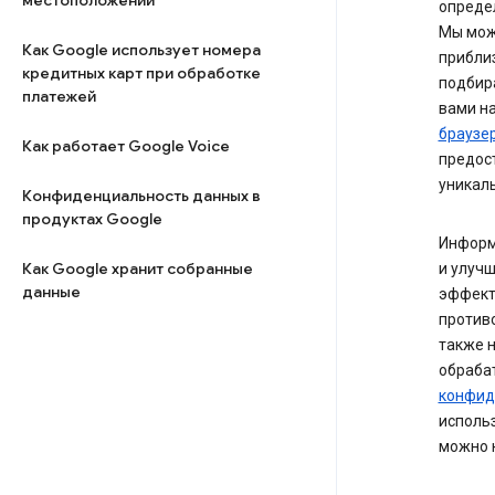
местоположении
опреде
Мы може
Как Google использует номера
прибли
кредитных карт при обработке
подбир
платежей
вами на
браузе
Как работает Google Voice
предост
уникал
Конфиденциальность данных в
продуктах Google
Информ
Как Google хранит собранные
и улуч
данные
эффект
противо
также н
обраба
конфид
использ
можно 