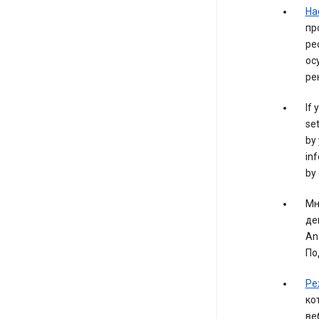
На
пр
ре
ос
ре
If 
set
by 
inf
by 
Мн
де
An
По
Ре
ко
ве