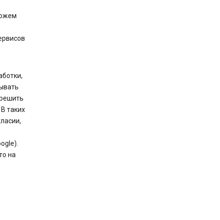
можем
ервисов
аботки,
тывать
зрешить
В таких
ласии,
gle).
то на