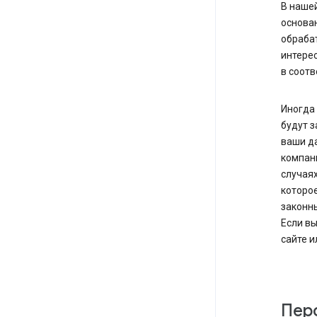
В наше
основа
обрабат
интерес
в соотв
Иногда
будут з
ваши да
компани
случаях
которое
законн
Если вы
сайте и
Пер