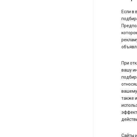
Если в 
подбир
Предпол
котором
рекламу
объявле
При отк
вашу и
подбир
относящ
вашему 
также и
использ
эффект
действи
Сайты и