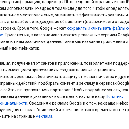
ленную информацию, например URL посещенной страницы и ваш IP
м использовать IP-адрес в том числе для того, чтобы определят
зительное местоположение, оценивать эффективность рекламы и
ать для вас более подходящие объявления (в зависимости от зад
строек). Кроме того, Google может
сохранять и считывать файлы co
ре
. Приложения, в которых используются рекламные сервисы Googl
авляют нам различные данные, такие как название приложения и 
ьный идентификатор.
ация, полученная от сайтов и приложений, позволяет нам поддер
шать имеющиеся приложения и создавать новые, оценивать
ивность рекламы, обеспечивать защиту от мошенничества и друг
правных действий, подбирать контент и рекламу в сервисах Google
а сайтах и в приложениях партнеров. Чтобы подробнее узнать, как
тываем данные в указанных выше целях, изучите нашу
Политику
енциальности
. Сведения о рекламе Google и о том, как ваша инфо
уется для показа объявлений и в течение какого времени мы ее х
найти на странице
Реклама
.