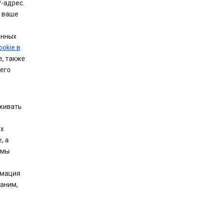
-адрес.
ь ваше
анных
okie в
e, также
его
живать
их
, а
 мы
рмация
раним,