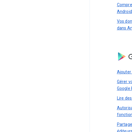
Compren
Android
Vos don
dans An
G
Ajouter
Gérer v
Google 
Lire des
Autorisa
fonctio
Partage
éditeur