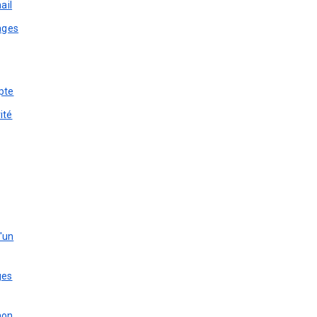
ail
ages
pte
ité
d'un
ges
mon