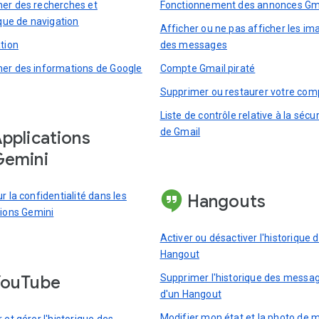
er des recherches et
Fonctionnement des annonces Gm
ique de navigation
Afficher ou ne pas afficher les im
ation
des messages
er des informations de Google
Compte Gmail piraté
Supprimer ou restaurer votre com
Liste de contrôle relative à la sécur
de Gmail
pplications
Gemini
r la confidentialité dans les
Hangouts
tions Gemini
Activer ou désactiver l'historique 
Hangout
YouTube
Supprimer l'historique des messa
d'un Hangout
Modifier mon état et la photo de 
 et gérer l'historique des