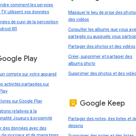
dre comment les services
 TV utilisent vos données
Masquer le lieu de prise des photo
des vidéos
nées de suivi de la perception
droid XR
Consulter les albums que vous av
partagés ou auxquels vous partici
Partager des photos et des vidéos
Créer, supprimer et partager des
oogle Play
albums photo
Supprimer des photos et des vidé
 un compte sur votre appareil
os activités partagées sur
Play
 livres sur Google Play
Google Keep
tions relatives à la
nnalité Joueurs à proximité
Partager des notes, des listes et d
dessins
r des données avec des
s de journaux et de magazines
Supprimer des notes et des listes