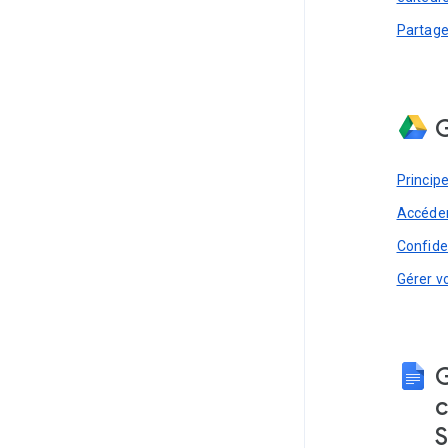
Partager
G
Princip
Accéder
Confiden
Gérer v
G
c
S