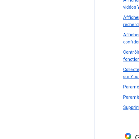
vidéos 
Afficher
recher
Affiche
confiden
Contrôl
fonctio
Collecte
sur You
Paramè
Paramèt
Supprim