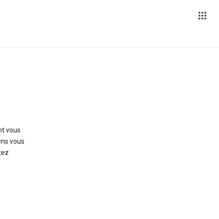
nt vous
ens vous
tez