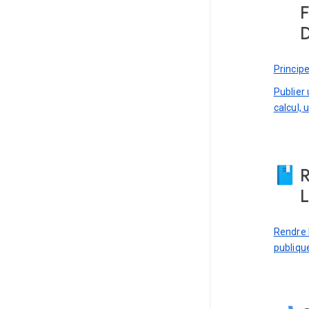
F
D
Princip
Publier
calcul,
R
L
Rendre 
publiqu