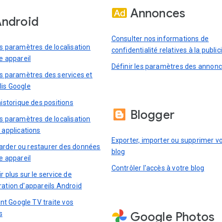
Annonces
ndroid
Consulter nos informations de
es paramètres de localisation
confidentialité relatives à la public
e appareil
Définir les paramètres des annon
es paramètres des services et
lis Google
historique des positions
Blogger
es paramètres de localisation
 applications
Exporter, importer ou supprimer v
rder ou restaurer des données
blog
e appareil
Contrôler l'accès à votre blog
r plus sur le service de
ration d'appareils Android
 Google TV traite vos
s
Google Photos