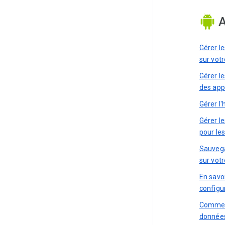
A
Gérer l
sur votr
Gérer l
des app
Gérer l'
Gérer l
pour les
Sauvega
sur votr
En savoi
configu
Comment
donnée