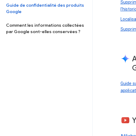
Supprim
Guide de confidentialité des produits
l'histor
Google
Localis
Comment les informations collectées
Supprim
par Google sont-elles conservées ?
A
Guide su
applica
Afficher