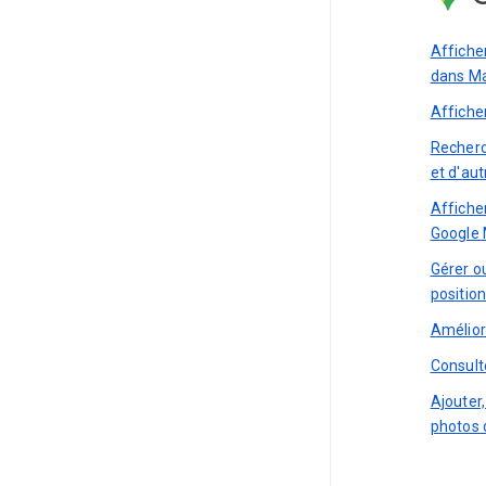
Affiche
dans M
Affiche
Recherc
et d'au
Affiche
Google
Gérer o
positio
Améliore
Consult
Ajouter
photos 