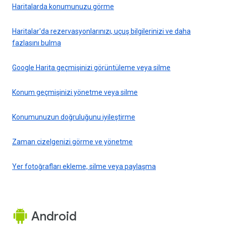
Haritalarda konumunuzu görme
Haritalar'da rezervasyonlarınızı, uçuş bilgilerinizi ve daha
fazlasını bulma
Google Harita geçmişinizi görüntüleme veya silme
Konum geçmişinizi yönetme veya silme
Konumunuzun doğruluğunu iyileştirme
Zaman çizelgenizi görme ve yönetme
Yer fotoğrafları ekleme, silme veya paylaşma
Android