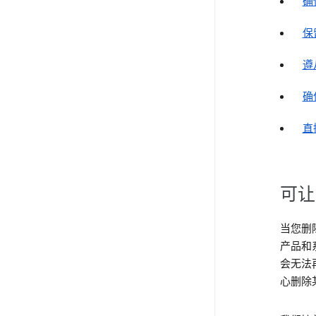
确
保
遵
确
直
可让
当您删
产品和
会无法
心删除