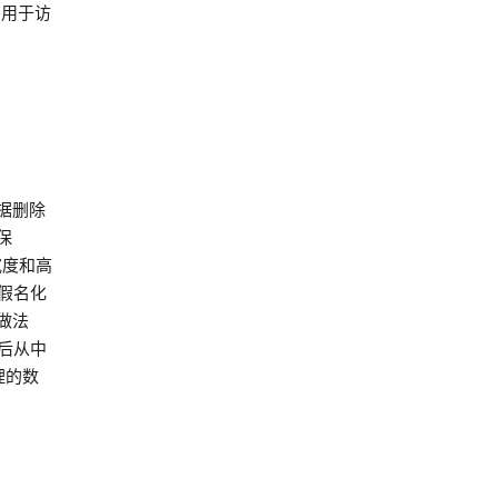
与用于访
据删除
保
宽度和高
假名化
做法
月后从中
理的数