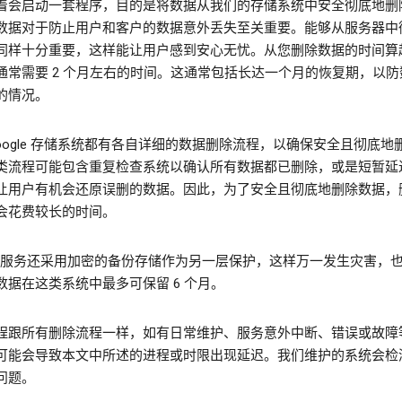
着会启动一套程序，目的是将数据从我们的存储系统中安全彻底地删
数据对于防止用户和客户的数据意外丢失至关重要。能够从服务器中
同样十分重要，这样能让用户感到安心无忧。从您删除数据的时间算
通常需要 2 个月左右的时间。这通常包括长达一个月的恢复期，以防
的情况。
Google 存储系统都有各自详细的数据删除流程，以确保安全且彻底地
类流程可能包含重复检查系统以确认所有数据都已删除，或是短暂延
让用户有机会还原误删的数据。因此，为了安全且彻底地删除数据，
会花费较长的时间。
gle 服务还采用加密的备份存储作为另一层保护，这样万一发生灾害，
数据在这类系统中最多可保留 6 个月。
程跟所有删除流程一样，如有日常维护、服务意外中断、错误或故障
可能会导致本文中所述的进程或时限出现延迟。我们维护的系统会检
问题。