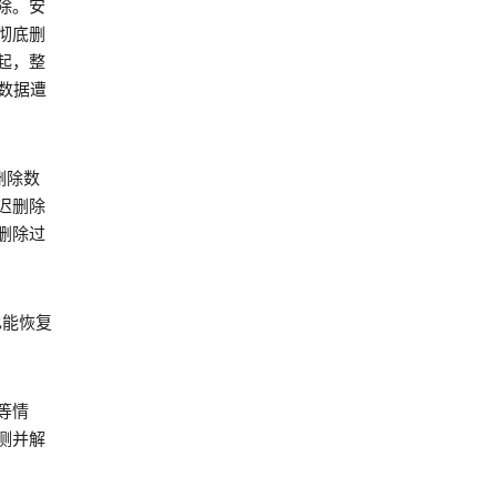
除。安
彻底删
起，整
数据遭
删除数
迟删除
删除过
也能恢复
等情
测并解