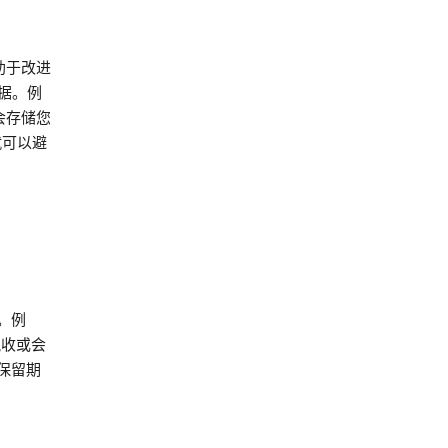
助于改进
数据。例
会存储您
就可以避
。例
税收或会
保留期