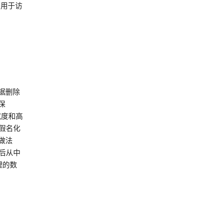
与用于访
据删除
保
宽度和高
假名化
做法
月后从中
理的数