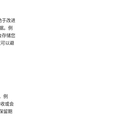
助于改进
数据。例
会存储您
就可以避
。例
税收或会
保留期