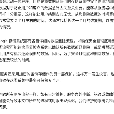
着会启动一套程序，目的是将数据从我们的存储系统中安全彻底地删
数据对于防止用户和客户的数据意外丢失至关重要。能够从服务器中
同样十分重要，这样能让用户感到安心无忧。从您删除数据的时间算
通常需要 2 个月左右的时间。这通常包括长达一个月的恢复期，以防
的情况。
Google 存储系统都有各自详细的数据删除流程，以确保安全且彻底地
类流程可能包含重复检查系统以确认所有数据都已删除，或是短暂延
让用户有机会还原误删的数据。因此，为了安全且彻底地删除数据，
会花费较长的时间。
gle 服务还采用加密的备份存储作为另一层保护，这样万一发生灾害，
数据在这类系统中最多可保留 6 个月。
程跟所有删除流程一样，如有日常维护、服务意外中断、错误或故障
可能会导致本文中所述的进程或时限出现延迟。我们维护的系统会检
问题。