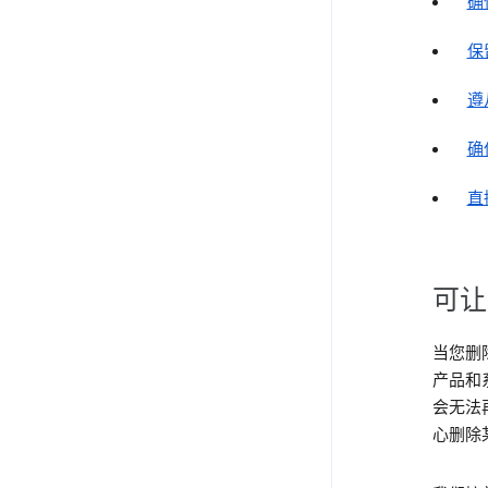
确
保
遵
确
直
可让
当您删
产品和
会无法
心删除