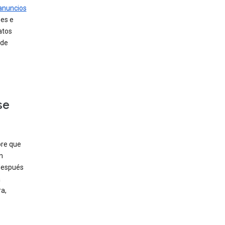
 anuncios
ses e
atos
 de
se
pre que
n
después
a
a,