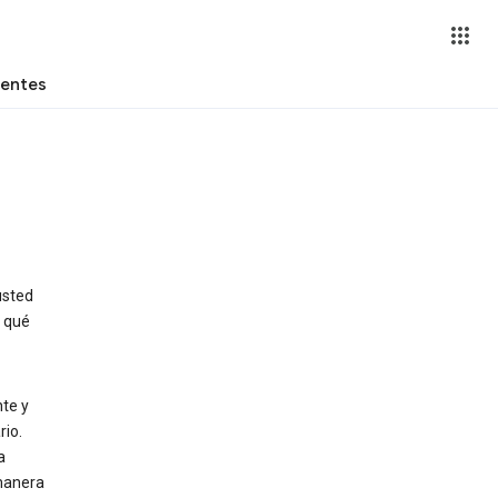
uentes
usted
r qué
te y
io.
a
 manera