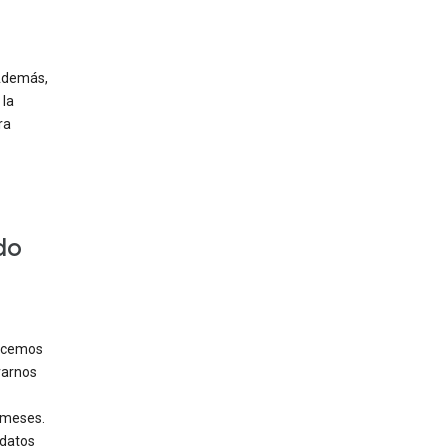
 Además,
 la
ra
do
lecemos
rarnos
 meses.
datos