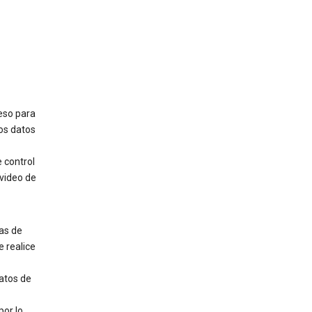
eso para
los datos
 control
 video de
as de
 realice
atos de
or lo