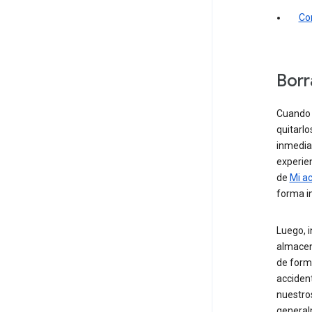
Co
Borr
Cuando 
quitarlo
inmedia
experien
de
Mi ac
forma i
Luego, 
almacen
de forma
acciden
nuestros
general