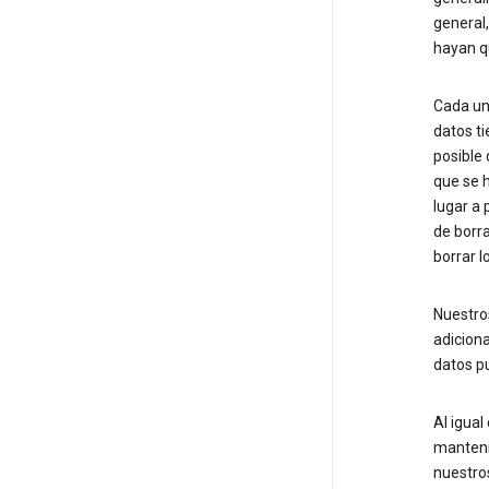
general
hayan qu
Cada un
datos ti
posible
que se 
lugar a 
de borr
borrar 
Nuestro
adiciona
datos p
Al igual
mantenim
nuestro