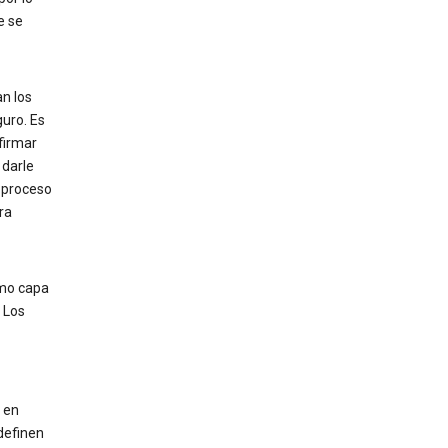
e se
n los
guro. Es
firmar
 darle
l proceso
ra
omo capa
 Los
 en
definen