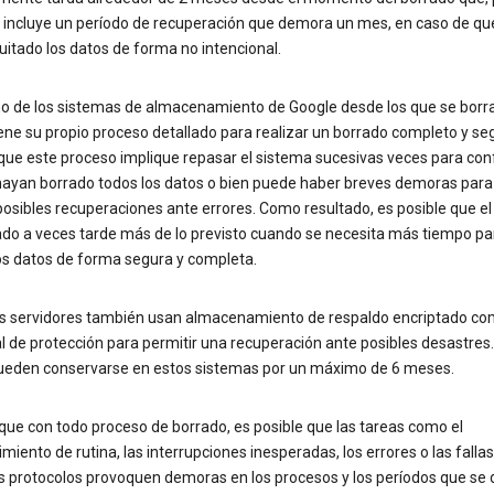
, incluye un período de recuperación que demora un mes, en caso de qu
itado los datos de forma no intencional.
o de los sistemas de almacenamiento de Google desde los que se borra
ene su propio proceso detallado para realizar un borrado completo y se
 que este proceso implique repasar el sistema sucesivas veces para con
hayan borrado todos los datos o bien puede haber breves demoras para
posibles recuperaciones ante errores. Como resultado, es posible que e
ado a veces tarde más de lo previsto cuando se necesita más tiempo pa
los datos de forma segura y completa.
s servidores también usan almacenamiento de respaldo encriptado c
l de protección para permitir una recuperación ante posibles desastres.
ueden conservarse en estos sistemas por un máximo de 6 meses.
 que con todo proceso de borrado, es posible que las tareas como el
iento de rutina, las interrupciones inesperadas, los errores o las fallas
s protocolos provoquen demoras en los procesos y los períodos que se 