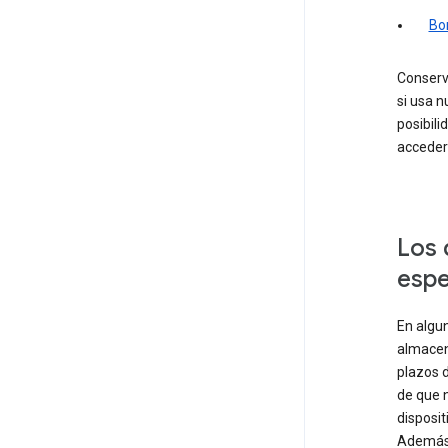
Bo
Conserv
si usa n
posibili
acceder 
Los 
espe
En algun
almacen
plazos d
de que 
disposit
Además,