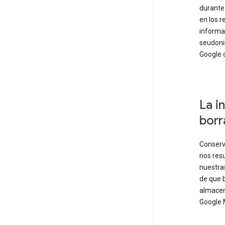
durante
en los r
informa
seudoni
Google 
La i
borr
Conserv
nos res
nuestra
de que 
almacen
Google 