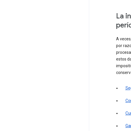
La i
perí
A veces,
por raz
procesa
estos d
imposit
conserva
Se
Con
Cu
Gar