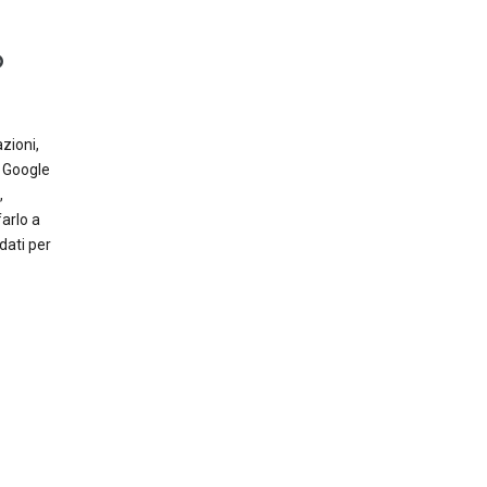
o
zioni,
o Google
,
farlo a
dati per