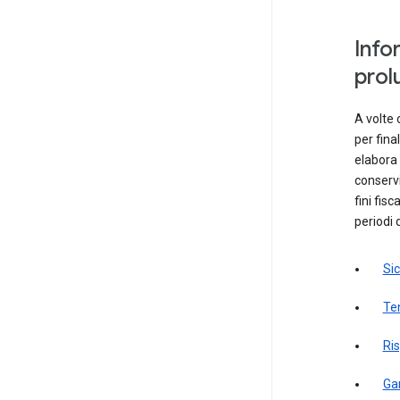
Info
prolu
A volte 
per fina
elabora
conservi
fini fis
periodi 
Sic
Ten
Ris
Gar