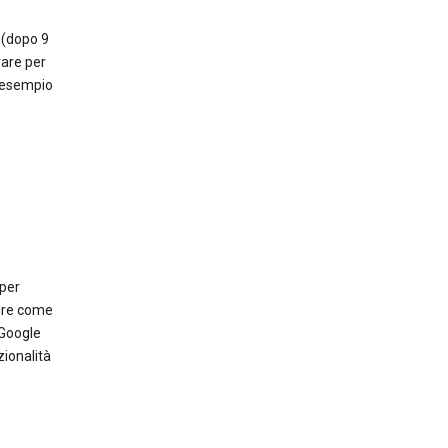
 (dopo 9
vare per
d esempio
 per
pire come
 Google
ionalità