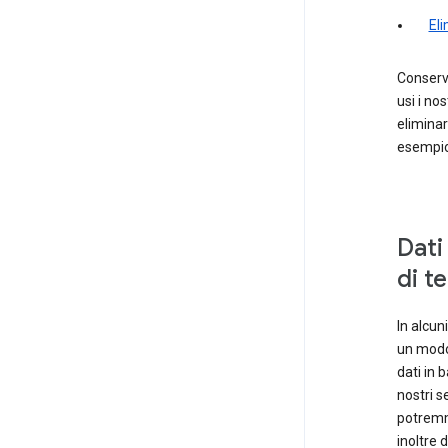
El
Conserve
usi i no
eliminar
esempio 
Dati
di t
In alcun
un modo 
dati in 
nostri s
potremm
inoltre 