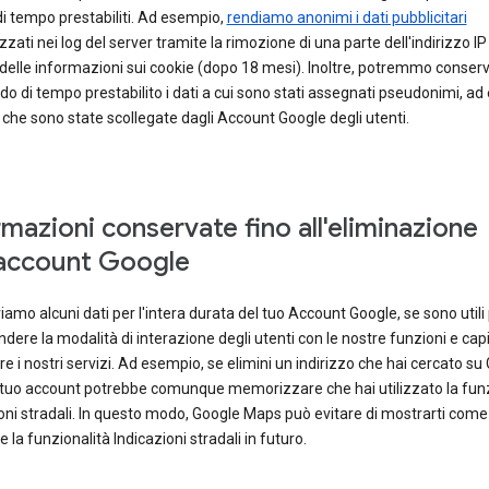
di tempo prestabiliti. Ad esempio,
rendiamo anonimi i dati pubblicitari
ati nei log del server tramite la rimozione di una parte dell'indirizzo IP
delle informazioni sui cookie (dopo 18 mesi). Inoltre, potremmo conser
do di tempo prestabilito i dati a cui sono stati assegnati pseudonimi, a
 che sono state scollegate dagli Account Google degli utenti.
rmazioni conservate fino all'eliminazione
'account Google
amo alcuni dati per l'intera durata del tuo Account Google, se sono utili
ere la modalità di interazione degli utenti con le nostre funzioni e ca
re i nostri servizi. Ad esempio, se elimini un indirizzo che hai cercato su
l tuo account potrebbe comunque memorizzare che hai utilizzato la funz
oni stradali. In questo modo, Google Maps può evitare di mostrarti come
re la funzionalità Indicazioni stradali in futuro.