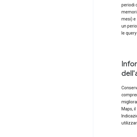
periodi 
memorizz
mesi) e 
un perio
le query
Info
dell
Conservi
comprend
migliora
Maps, i
Indicazi
utilizza