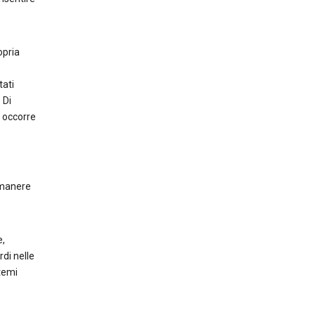
opria
e
tati
 Di
 occorre
rimanere
e,
rdi nelle
stemi