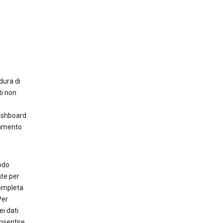
dura di
ti non
dashboard
zamento
odo
nte per
completa
Per
i dati.
nsentire