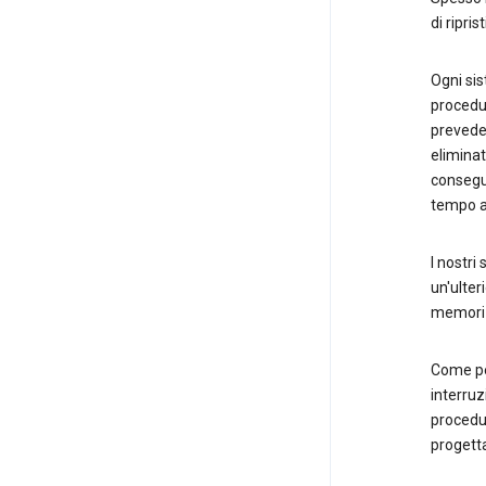
di ripri
Ogni sis
procedur
preveder
eliminati
consegue
tempo ag
I nostri
un'ulter
memorizz
Come per
interruz
procedur
progetta