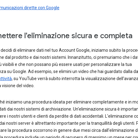
municazioni dirette con Google
ettere l'eliminazione sicura e completa
ecidi di eliminare dati nel tuo Account Google, iniziamo subito la proce
e dal prodotto e dai nostri sistemi. Innanzitutto, ci premuriamo che i da
ù visibili e che non possano più essere usati per personalizzare la tua
za su Google. Ad esempio, se elimini un video che hai guardato dalla 
ttività
, su YouTube verrà subito interrotta la visualizzazione dell'avan
a visione del video.
hé iniziamo una procedura ideata per eliminare completamente e in m
 dati dai nostri sistemi di archiviazione. Un'eliminazione sicura è importa
re i nostri utenti e clienti da perdite di dati accidentali. L'eliminazione 
 dai nostri server è altrettanto importante per la tranquillità degli utenti. 
re la procedura occorrono in genere due mesi circa dall'eliminazione de
la procedura include un periodo di recupero di massimo un mese per co