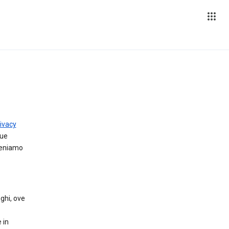
ivacy
tue
teniamo
ghi, ove
 in