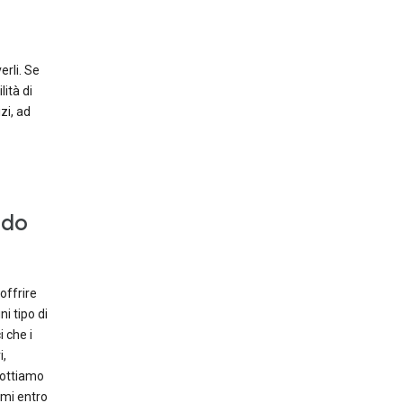
rli. Se
ità di
zi, ad
odo
offrire
i tipo di
i che i
i,
dottiamo
imi entro