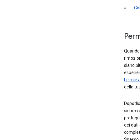
Co
Perm
Quando d
rimozion
siano pi
esperien
Le mie a
della tu
Dopodic
sicuro i
protegge
dei dati
completa
Spesso 