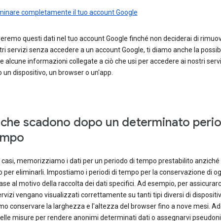
iminare completamente il tuo account Google
remo questi dati nel tuo account Google finché non deciderai di rimuove
stri servizi senza accedere a un account Google, ti diamo anche la possibil
e alcune informazioni collegate a ciò che usi per accedere ai nostri servi
un dispositivo, un browser o un'app.
 che scadono dopo un determinato peri
empo
i casi, memorizziamo i dati per un periodo di tempo prestabilito anziché 
per eliminarli. Impostiamo i periodi di tempo per la conservazione di ogn
base al motivo della raccolta dei dati specifici. Ad esempio, per assicurarc
ervizi vengano visualizzati correttamente su tanti tipi diversi di dispositiv
o conservare la larghezza e l'altezza del browser fino a nove mesi. A
delle misure per rendere anonimi determinati dati o assegnarvi pseudon