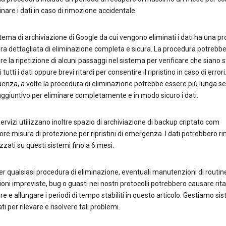
stinare i dati in caso di rimozione accidentale.
tema di archiviazione di Google da cui vengono eliminati i dati ha una pr
a dettagliata di eliminazione completa e sicura. La procedura potrebb
e la ripetizione di alcuni passaggi nel sistema per verificare che siano s
 tutti i dati oppure brevi ritardi per consentire il ripristino in caso di errori.
nza, a volte la procedura di eliminazione potrebbe essere più lunga se
giuntivo per eliminare completamente e in modo sicuro i dati.
 servizi utilizzano inoltre spazio di archiviazione di backup criptato com
iore misura di protezione per ripristini di emergenza. I dati potrebbero 
ati su questi sistemi fino a 6 mesi.
 qualsiasi procedura di eliminazione, eventuali manutenzioni di routin
ioni impreviste, bug o guasti nei nostri protocolli potrebbero causare rita
e e allungare i periodi di tempo stabiliti in questo articolo. Gestiamo si
ti per rilevare e risolvere tali problemi.