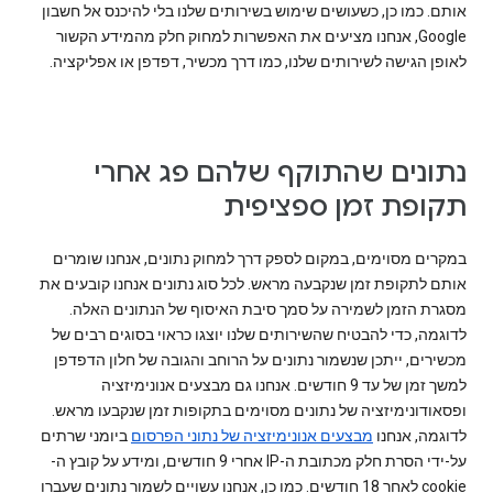
אותם. כמו כן, כשעושים שימוש בשירותים שלנו בלי להיכנס אל חשבון
Google, אנחנו מציעים את האפשרות למחוק חלק מהמידע הקשור
לאופן הגישה לשירותים שלנו, כמו דרך מכשיר, דפדפן או אפליקציה.
נתונים שהתוקף שלהם פג אחרי
תקופת זמן ספציפית
במקרים מסוימים, במקום לספק דרך למחוק נתונים, אנחנו שומרים
אותם לתקופת זמן שנקבעה מראש. לכל סוג נתונים אנחנו קובעים את
מסגרת הזמן לשמירה על סמך סיבת האיסוף של הנתונים האלה.
לדוגמה, כדי להבטיח שהשירותים שלנו יוצגו כראוי בסוגים רבים של
מכשירים, ייתכן שנשמור נתונים על הרוחב והגובה של חלון הדפדפן
למשך זמן של עד 9 חודשים. אנחנו גם מבצעים אנונימיזציה
ופסאודונימיזציה של נתונים מסוימים בתקופות זמן שנקבעו מראש.
לדוגמה, אנחנו
מבצעים אנונימיזציה של נתוני הפרסום
ביומני שרתים
על-ידי הסרת חלק מכתובת ה-IP אחרי 9 חודשים, ומידע על קובץ ה-
cookie לאחר 18 חודשים. כמו כן, אנחנו עשויים לשמור נתונים שעברו