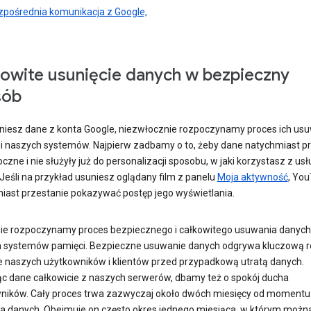
zpośrednia komunikacja z Google,
owite usunięcie danych w bezpieczny
sób
niesz dane z konta Google, niezwłocznie rozpoczynamy proces ich us
i i naszych systemów. Najpierw zadbamy o to, żeby dane natychmiast p
czne i nie służyły już do personalizacji sposobu, w jaki korzystasz z usł
Jeśli na przykład usuniesz oglądany film z panelu
Moja aktywność
, Yo
iast przestanie pokazywać postęp jego wyświetlania.
ie rozpoczynamy proces bezpiecznego i całkowitego usuwania danych
 systemów pamięci. Bezpieczne usuwanie danych odgrywa kluczową r
e naszych użytkowników i klientów przed przypadkową utratą danych.
c dane całkowicie z naszych serwerów, dbamy też o spokój ducha
ników. Cały proces trwa zazwyczaj około dwóch miesięcy od momentu
ia danych. Obejmuje on często okres jednego miesiąca, w którym możn