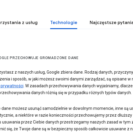
rzystania z usług
Technologie
Najczęstsze pytani
OGLE PRZECHOWUJE GROMADZONE DANE
zystasz z naszych usług, Google zbiera dane. Rodzaj danych, przyczyny
enia i sposób, w jaki możesz swoimi danymi zarządzać, są opisane w 
e prywatności
. W zasadach przechowywania danych wyjaśniamy, dlacz
przechowywania danych różnią się w przypadku różnych typów danych.
e dane możesz usunąć samodzielnie w dowolnym momencie, inne są 
ycznie, a niektóre w razie konieczności przechowujemy przez dłuższy 
 usuwania przez Ciebie danych przestrzegamy naszych zasad w tym z
nić się, że Twoje dane są w bezpieczny sposób całkowicie usuwane z 