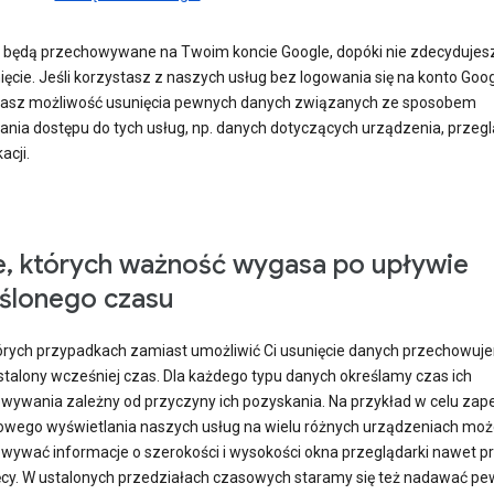
 będą przechowywane na Twoim koncie Google, dopóki nie zdecydujesz
ięcie. Jeśli korzystasz z naszych usług bez logowania się na konto Goog
asz możliwość usunięcia pewnych danych związanych ze sposobem
ania dostępu do tych usług, np. danych dotyczących urządzenia, przegl
acji.
, których ważność wygasa po upływie
ślonego czasu
órych przypadkach zamiast umożliwić Ci usunięcie danych przechowuje
stalony wcześniej czas. Dla każdego typu danych określamy czas ich
wywania zależny od przyczyny ich pozyskania. Na przykład w celu zap
owego wyświetlania naszych usług na wielu różnych urządzeniach mo
wywać informacje o szerokości i wysokości okna przeglądarki nawet p
ęcy. W ustalonych przedziałach czasowych staramy się też nadawać p