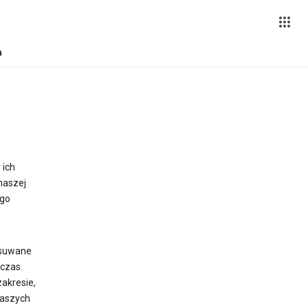
a
 ich
naszej
ego
usuwane
czas.
akresie,
naszych