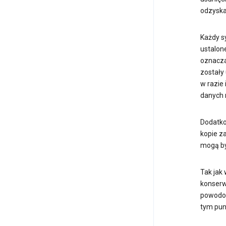
odzyska
Każdy s
ustalon
oznacza
zostały
w razie
danych 
Dodatko
kopie z
mogą by
Tak jak
konserw
powodow
tym pun