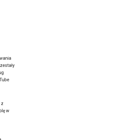
uwania
rzestały
ug
uTube
 z
olę w
a