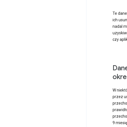
Te dane
ich usun
nadal m
uzyskiw
czy aplik
Dane
okre
W niekt
przez u
przecho
prawidł
przecho
9 miesi