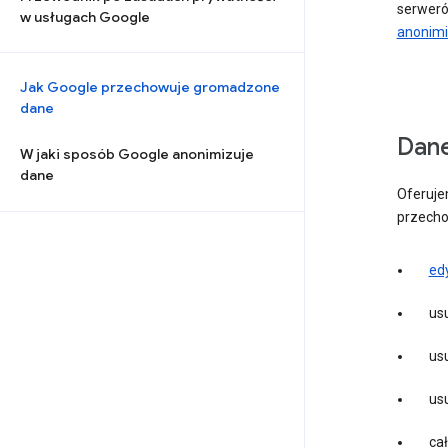
serweró
w usługach Google
anonimi
Jak Google przechowuje gromadzone
dane
Dane
W jaki sposób Google anonimizuje
dane
Oferuje
przecho
ed
us
us
us
ca