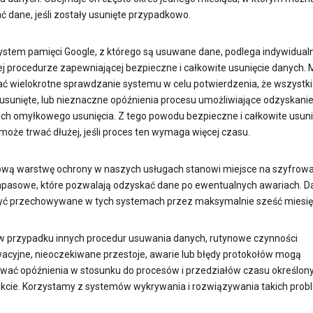
ć dane, jeśli zostały usunięte przypadkowo.
ystem pamięci Google, z którego są usuwane dane, podlega indywidual
ej procedurze zapewniającej bezpieczne i całkowite usunięcie danych. 
ć wielokrotne sprawdzanie systemu w celu potwierdzenia, że wszystk
 usunięte, lub nieznaczne opóźnienia procesu umożliwiające odzyskani
 ich omyłkowego usunięcia. Z tego powodu bezpieczne i całkowite usuni
może trwać dłużej, jeśli proces ten wymaga więcej czasu.
wą warstwę ochrony w naszych usługach stanowi miejsce na szyfrow
apasowe, które pozwalają odzyskać dane po ewentualnych awariach. D
ć przechowywane w tych systemach przez maksymalnie sześć miesię
 w przypadku innych procedur usuwania danych, rutynowe czynności
acyjne, nieoczekiwane przestoje, awarie lub błędy protokołów mogą
ać opóźnienia w stosunku do procesów i przedziałów czasu określon
kcie. Korzystamy z systemów wykrywania i rozwiązywania takich prob