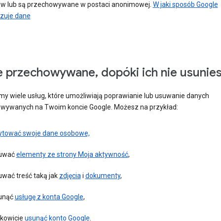
w lub są przechowywane w postaci anonimowej.
W jaki sposób Google
zuje dane
 przechowywane, dopóki ich nie usunie
my wiele usług, które umożliwiają poprawianie lub usuwanie danych
wywanych na Twoim koncie Google. Możesz na przykład:
ytować swoje dane osobowe,
uwać
elementy ze strony Moja aktywność
,
uwać treść taką jak
zdjęcia
i
dokumenty
,
unąć
usługę z konta Google
,
łkowicie
usunąć konto Google
.