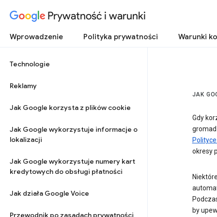
Prywatność i warunki
Wprowadzenie
Polityka prywatności
Warunki ko
Technologie
Reklamy
JAK GO
Jak Google korzysta z plików cookie
Gdy kor
Jak Google wykorzystuje informacje o
gromadz
lokalizacji
Polityc
okresy 
Jak Google wykorzystuje numery kart
kredytowych do obsługi płatności
Niektór
automat
Jak działa Google Voice
Podczas
by upew
Przewodnik po zasadach prywatności