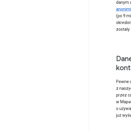
danym a
anonim
(po 9 mi
określo
zostały
Dan
kont
Pewne d
z naszy
przez ca
w Mapac
o używa
już wyśw