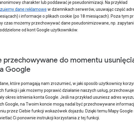
nonimowy charakter lub poddawać je pseudonimizacji. Na przykład
izujemy dane reklamowe
w dziennikach serwerów, usuwając część adre
esiącach) i informacje o plikach cookie (po 18 miesiącach). Poza tym p
ny czas możemy przechowywać dane pseudonimizowane, np. zapytania
 oddzielone od kont Google użytkowników.
e przechowywane do momentu usunięci
a Google
ane, które pomagają nam zrozumieć, w jaki sposób użytkownicy korzy
ch funkcji i jak możemy poprawić działanie naszych usług, przechowuj
ły okres istnienia konta Google. Jeśli na przykład usuniesz adres wysz
h Google, na Twoim koncie mogą nadal być przechowywane informac
niu przez Ciebie funkcji wskazówek dojazdu. Dzięki temu Mapy Google 
ietlać Ci ponownie instrukcji korzystania z tej funkcji.