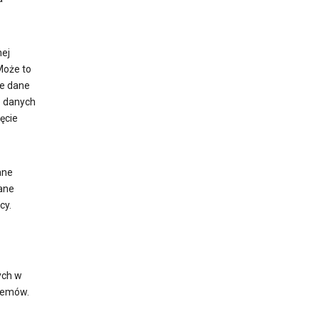
nej
Może to
ie dane
e danych
ęcie
ane
ane
cy.
ych w
lemów.