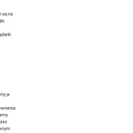
 się na
le,
ądarki
my je
ewnienia
żemy
rzez
ewnym