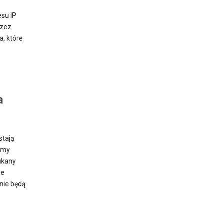
su IP
rzez
, które
a
stają
emy
ukany
je
nie będą