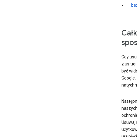
be
Całk
spo
Gdy usu
z usług
być wido
Google. 
natychm
Następn
naszych
ochroni
Usuwają
użytkow
usunięc