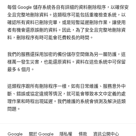
每個 Google 儲存系統各自有詳細的資料刪除程序，以確保安
全且完整地刪除資料。這類程序可能包括重複檢查系統，以
確認所有資料已刪除完畢，或是短暫延遲刪除作業，讓使用
者有機會還原誤刪的資料。因此，為了安全且完整地刪除資
料，刪除程序有時可能會花費較長的時間。
我們的服務還採用加密的備份儲存空間做為另一層防護，這
樣萬一發生災害，也能還原資料。資料在這些系統中可保留
最多 6 個月。
這類程序跟所有刪除程序一樣，如有日常維護、服務意外中
斷、錯誤或協定違規等情況，就可能會導致本文中定義的處
理作業和時程出現延遲。我們維護的系統會偵測及解決這類
問題。
Google
關於 Google
隱私權
條款
資訊公開中心