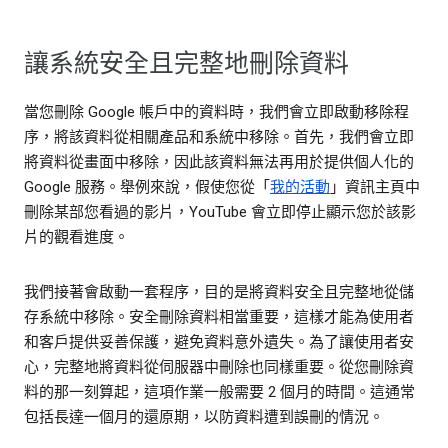
讓系統安全且完整地刪除資料
當您刪除 Google 帳戶中的資料時，我們會立即啟動移除程
序，將該資料從相關產品和系統中移除。首先，我們會立即
將資料從畫面中移除，因此該資料無法再用於提供個人化的
Google 服務。舉例來說，假使您從「
我的活動
」資訊主頁中
刪除某部您看過的影片，YouTube 會立即停止顯示您於該影
片的觀看進度。
我們接著會啟動一套程序，目的是將資料安全且完整地從儲
存系統中移除。安全刪除資料相當重要，這樣才能為使用者
和客戶提供妥善保護，避免資料意外遺失。為了讓使用者安
心，完整地將資料從伺服器中刪除也同樣重要。從您刪除資
料的那一刻算起，這項作業一般需要 2 個月的時間。這通常
包括長達一個月的還原期，以防資料遭到誤刪的情況。