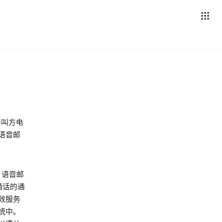
呼叫方电
语音邮
、语音邮
通话的通
效服务
统中。