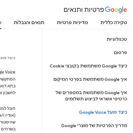
פרטיות ותנאים
סקירה כללית
מדיניות פרטיות
תנאים והגבלות
ט
טכנולוגיות
פרסום
כיצד פועל GLE VOICE
כיצד Google משתמשת בקובצי Cookie
איך Google משתמשת בפרטי המיקום
המתקשר, 
איך Google משתמשת במספרים של
לחשבון ש
כרטיסי אשראי לביצוע תשלומים
תוכל למח
כיצד פועל Google Voice
שהיסטוריי
מדריך הפרטיות של מוצרי Google
בשרתים ה