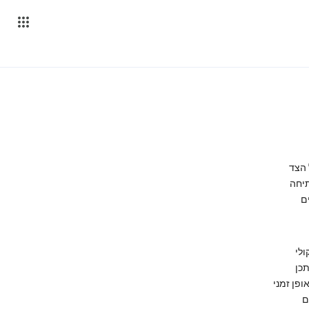
ל הצד
תיחה
ורים
ולי
רך חשבון Google Voice, אך ייתכן
ופן זמני
ם