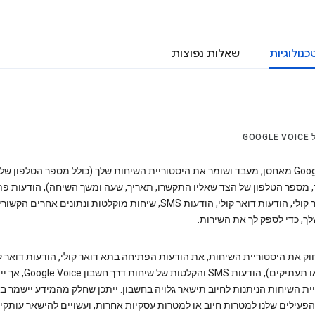
כנולוגיות
שאלות נפוצות
GOO
Google Voice מאחסן, מעבד ושומר את היסטוריית השיחות שלך (כולל מספר הטלפון ש
מספר הטלפון של הצד שאליו התקשרו, תאריך, שעה ומשך השיחה), הודעות פ
בתא דואר קולי, הודעות דואר קולי, הודעות SMS, שיחות מוקלטות ונתונים אחרים הקש
לך, כדי לספק לך את השירות.
וק את היסטוריית השיחות, את הודעות הפתיחה בתא דואר קולי, הודעות דואר ק
(אודיו ו/או תעתיקים), הודעות SMS והקלטות של שיחות ד
ת השיחות הניתנות לחיוב תישאר גלויה בחשבון. ייתכן שחלק מהמידע יישמר בא
פעילים שלנו למטרות חיוב או למטרות עסקיות אחרות, ועשויים להישאר עותקי