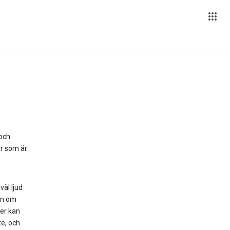
 och
r som är
äl ljud
en om
ter kan
te, och