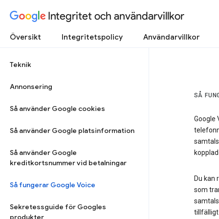
Integritet och användarvillkor
Översikt
Integritetspolicy
Användarvillkor
Teknik
Annonsering
SÅ FUN
Så använder Google cookies
Google V
Så använder Google platsinformation
telefonn
samtals
Så använder Google
kopplade
kreditkortsnummer vid betalningar
Du kan 
Så fungerar Google Voice
som tran
samtalsh
Sekretessguide för Googles
tillfäll
produkter