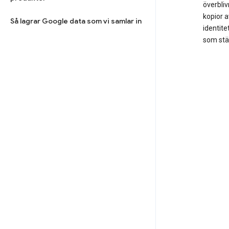
överbliv
kopior 
Så lagrar Google data som vi samlar in
identite
som stäl