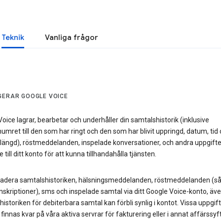
Teknik
Vanliga frågor
GERAR GOOGLE VOICE
oice lagrar, bearbetar och underhåller din samtalshistorik (inklusive
umret till den som har ringt och den som har blivit uppringd, datum, tid
längd), röstmeddelanden, inspelade konversationer, och andra uppgifte
 till ditt konto för att kunna tillhandahålla tjänsten.
radera samtalshistoriken, hälsningsmeddelanden, röstmeddelanden (såv
skriptioner), sms och inspelade samtal via ditt Google Voice-konto, äv
istoriken för debiterbara samtal kan förbli synlig i kontot. Vissa uppgif
igt finnas kvar på våra aktiva servrar för fakturering eller i annat affärssyf